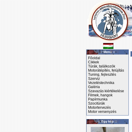
:: Menü ::
Főoldal
Cikkek
Túrák, találkozók
Motorátépítés, felújítás
Tuning, fejlesztés
Szerviz
Vezetéstechnika
Galéria
Szavazás kiértékelése
Filmek, hangok
Papírmunka
Szocitúrák
Motortervezés
Motor versenyzés
:: Egy kép ::