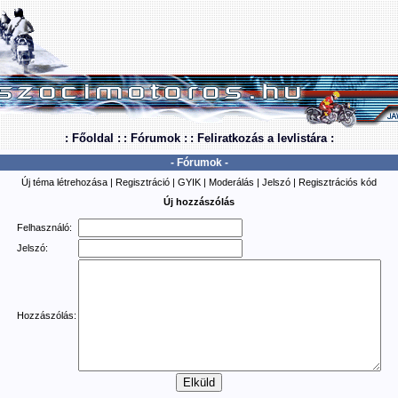
: Főoldal :
: Fórumok :
: Feliratkozás a levlistára :
- Fórumok -
Új téma létrehozása
|
Regisztráció
|
GYIK
|
Moderálás
|
Jelszó
|
Regisztrációs kód
Új hozzászólás
Felhasználó:
Jelszó:
Hozzászólás: