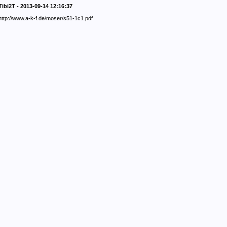
Tibi2T - 2013-09-14 12:16:37
http://www.a-k-f.de/moser/s51-1c1.pdf