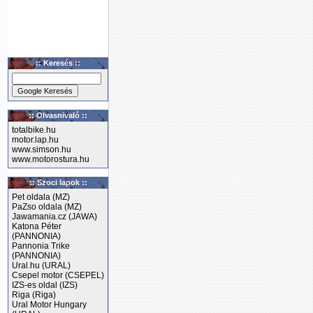
:: Keresés ::
:: Olvasnivaló ::
totalbike.hu
motor.lap.hu
www.simson.hu
www.motorostura.hu
:: Szoci lapok ::
Pet oldala (MZ)
PaZso oldala (MZ)
Jawamania.cz (JAWA)
Katona Péter
(PANNONIA)
Pannonia Trike
(PANNONIA)
Ural.hu (URAL)
Csepel motor (CSEPEL)
IZS-es oldal (IZS)
Riga (Riga)
Ural Motor Hungary