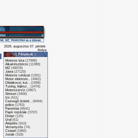
2026. augusztus 07. péntek
Ibolya
:: Fórumok ::
Motoros túra
(17998)
Alkatrészbörze
(11388)
MZ
(49078)
Jawa
(27120)
Motoros ruházat
(1391)
Motor elektroni...
(4962)
Oldalkocsi, kul...
(1999)
Tuning, fejlesz...
(2476)
Motorszervíz
(2867)
Simson
(3406)
Izs
(611)
Csevegő (kötetl...
(8494)
police
(1763)
Pannónia
(6541)
Papír mizériák
(3707)
Dnepr
(125)
Ural
(61)
Átépítés
(910)
Versenyzés
(74)
Csepel
(1960)
Junak
(318)