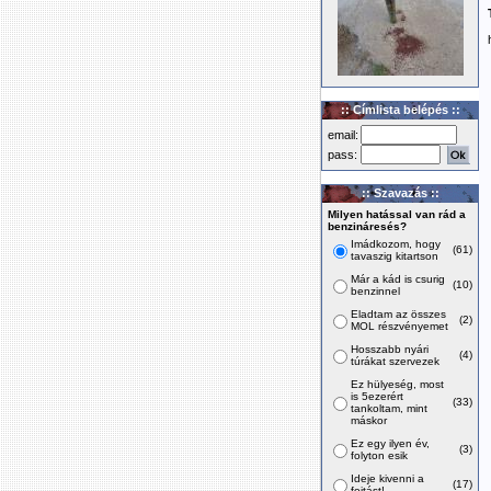
:: Címlista belépés ::
email:
pass:
:: Szavazás ::
Milyen hatással van rád a
benzináresés?
Imádkozom, hogy
(61)
tavaszig kitartson
Már a kád is csurig
(10)
benzinnel
Eladtam az összes
(2)
MOL részvényemet
Hosszabb nyári
(4)
túrákat szervezek
Ez hülyeség, most
is 5ezerért
(33)
tankoltam, mint
máskor
Ez egy ilyen év,
(3)
folyton esik
Ideje kivenni a
(17)
fojtást!