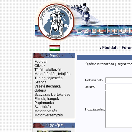
: Főoldal :
: Fóru
:: Menü ::
Főoldal
Új téma létrehozása
|
Regisztrác
Cikkek
Túrák, találkozók
Motorátépítés, felújítás
Tuning, fejlesztés
Felhasználó:
Szerviz
Vezetéstechnika
Jelszó:
Galéria
Szavazás kiértékelése
Filmek, hangok
Papírmunka
Szocitúrák
Hozzászólás:
Motortervezés
Motor versenyzés
:: Egy kép ::