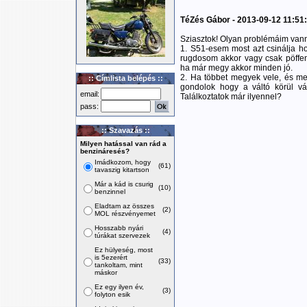
TéZés Gábor - 2013-09-12 11:51
Sziasztok! Olyan problémáim vann
1. S51-esem most azt csinálja h
rugdosom akkor vagy csak pöffen,
ha már megy akkor minden jó.
2. Ha többet megyek vele, és me
:: Címlista belépés ::
gondolok hogy a váltó körül vá
email:
Találkoztatok már ilyennel?
pass:
:: Szavazás ::
Milyen hatással van rád a
benzináresés?
Imádkozom, hogy
(61)
tavaszig kitartson
Már a kád is csurig
(10)
benzinnel
Eladtam az összes
(2)
MOL részvényemet
Hosszabb nyári
(4)
túrákat szervezek
Ez hülyeség, most
is 5ezerért
(33)
tankoltam, mint
máskor
Ez egy ilyen év,
(3)
folyton esik