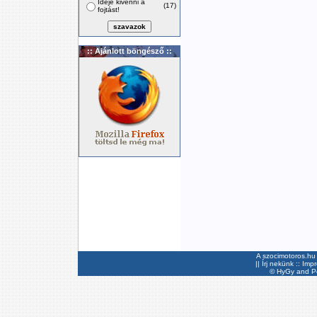
Ideje kivenni a
(17)
fojtást!
:: Ajánlott böngésző ::
A szocimotoros.hu 
||
Írj nekünk
::
Imp
©
HyGy
and Pee