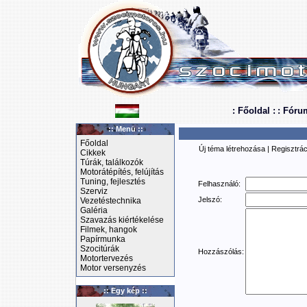
: Főoldal :
: Fóru
:: Menü ::
Főoldal
Új téma létrehozása
|
Regisztrác
Cikkek
Túrák, találkozók
Motorátépítés, felújítás
Tuning, fejlesztés
Felhasználó:
Szerviz
Jelszó:
Vezetéstechnika
Galéria
Szavazás kiértékelése
Filmek, hangok
Papírmunka
Szocitúrák
Hozzászólás:
Motortervezés
Motor versenyzés
:: Egy kép ::