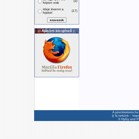
(3)
folyton esik
Ideje kivenni a
(17)
fojtást!
:: Ajánlott böngésző ::
A szocimotoros.hu 
||
Írj nekünk
::
Imp
©
HyGy
and Pee