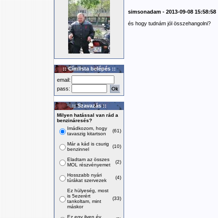
simsonadam - 2013-09-08 15:58:58
és hogy tudnám jól összehangolni?
:: Címlista belépés ::
email:
pass:
:: Szavazás ::
Milyen hatással van rád a
benzináresés?
Imádkozom, hogy
(61)
tavaszig kitartson
Már a kád is csurig
(10)
benzinnel
Eladtam az összes
(2)
MOL részvényemet
Hosszabb nyári
(4)
túrákat szervezek
Ez hülyeség, most
is 5ezerért
(33)
tankoltam, mint
máskor
Ez egy ilyen év,