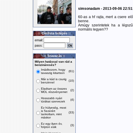
simsonadam - 2013-09-06 22:51
60-as a hf rajta, mert a csere el
benne.
Amúgy szerintetek ha a légszűr
normális legyen??
:: Címlista belépés ::
email:
pass:
:: Szavazás ::
Milyen hatással van rád a
benzináresés?
Imádkozom, hogy
(61)
tavaszig kitartson
Már a kád is csurig
(10)
benzinnel
Eladtam az összes
(2)
MOL részvényemet
Hosszabb nyári
(4)
túrákat szervezek
Ez hülyeség, most
is 5ezerért
(33)
tankoltam, mint
máskor
Ez egy ilyen év,
(3)
folyton esik