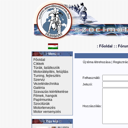
: Főoldal :
: Fóru
:: Menü ::
Főoldal
Új téma létrehozása
|
Regisztrác
Cikkek
Túrák, találkozók
Motorátépítés, felújítás
Tuning, fejlesztés
Felhasználó:
Szerviz
Vezetéstechnika
Jelszó:
Galéria
Szavazás kiértékelése
Filmek, hangok
Papírmunka
Szocitúrák
Hozzászólás:
Motortervezés
Motor versenyzés
:: Egy kép ::