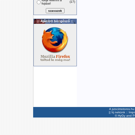
Ideje kivenni a
(17)
fojtást!
:: Ajánlott böngésző ::
A szocimotoros.hu 
||
Írj nekünk
::
Imp
©
HyGy
and Pee