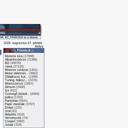
2026. augusztus 07. péntek
Ibolya
:: Fórumok ::
Motoros túra
(17998)
Alkatrészbörze
(11388)
MZ
(49078)
Jawa
(27120)
Motoros ruházat
(1391)
Motor elektroni...
(4962)
Oldalkocsi, kul...
(1999)
Tuning, fejlesz...
(2476)
Motorszervíz
(2867)
Simson
(3406)
Izs
(611)
Csevegő (kötetl...
(8494)
police
(1763)
Pannónia
(6541)
Papír mizériák
(3707)
Dnepr
(125)
Ural
(61)
Átépítés
(910)
Versenyzés
(74)
Csepel
(1960)
Junak
(318)