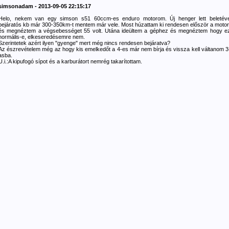
simsonadam - 2013-09-05 22:15:17
Helo, nekem van egy simson s51 60ccm-es enduro motorom. Új henger lett beletév
bejáratós kb már 300-350km-t mentem már vele. Most húzattam ki rendesen először a motor
és megnéztem a végsebességet 55 volt. Utána ideültem a géphez és megnéztem hogy e
normális-e, elkeseredésemre nem.
Szerintetek azért ilyen "gyenge" mert még nincs rendesen bejáratva?
Az észrevételem még az hogy kis emelkedőt a 4-es már nem bírja és vissza kell váltanom 3
asba.
U.i.:A kipufogó sípot és a karburátort nemrég takarítottam.