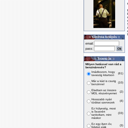
:: Címlista belépés ::
email:
pass:
:: Szavazás ::
Milyen hatással van rád a
benzináresés?
Imádkozom, hogy
(61)
tavaszig kitartson
Már a kád is csurig
(10)
benzinnel
Eladtam az összes
(2)
MOL részvényemet
Hosszabb nyári
(4)
túrákat szervezek
Ez hülyeség, most
is 5ezerért
(33)
tankoltam, mint
máskor
Ez egy ilyen év,
(3)
folyton esik