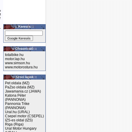
e
t
z
:: Keresés ::
-
:: Olvasnivaló ::
totalbike.hu
motor.lap.hu
www.simson.hu
www.motorostura.hu
:: Szoci lapok ::
Pet oldala (MZ)
PaZso oldala (MZ)
Jawamania.cz (JAWA)
Katona Péter
(PANNONIA)
Pannonia Trike
(PANNONIA)
Ural.hu (URAL)
Csepel motor (CSEPEL)
IZS-es oldal (IZS)
Riga (Riga)
Ural Motor Hungary