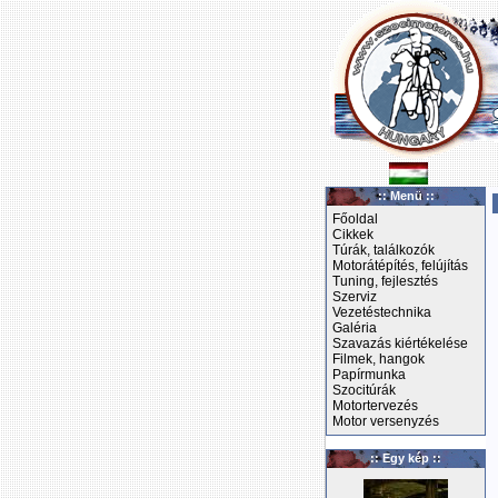
:: Menü ::
Főoldal
Cikkek
Túrák, találkozók
Motorátépítés, felújítás
Tuning, fejlesztés
Szerviz
Vezetéstechnika
Galéria
Szavazás kiértékelése
Filmek, hangok
Papírmunka
Szocitúrák
Motortervezés
Motor versenyzés
:: Egy kép ::