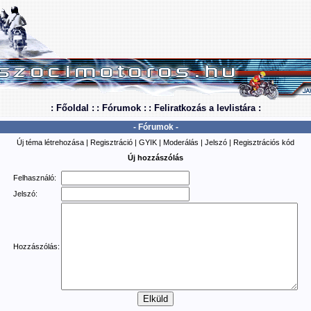
: Főoldal :
: Fórumok :
: Feliratkozás a levlistára :
- Fórumok -
Új téma létrehozása
|
Regisztráció
|
GYIK
|
Moderálás
|
Jelszó
|
Regisztrációs kód
Új hozzászólás
Felhasználó:
Jelszó:
Hozzászólás: