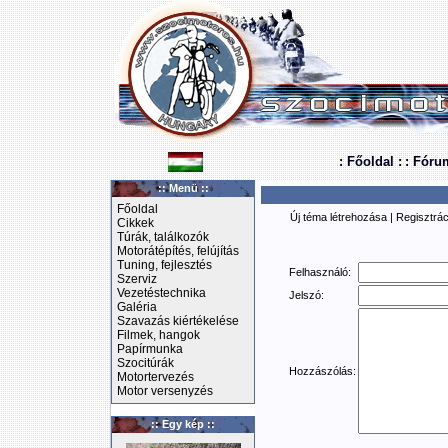
: Főoldal :
: Fóru
:: Menü ::
Főoldal
Új téma létrehozása
|
Regisztrác
Cikkek
Túrák, találkozók
Motorátépítés, felújítás
Tuning, fejlesztés
Felhasználó:
Szerviz
Vezetéstechnika
Jelszó:
Galéria
Szavazás kiértékelése
Filmek, hangok
Papírmunka
Szocitúrák
Hozzászólás:
Motortervezés
Motor versenyzés
:: Egy kép ::