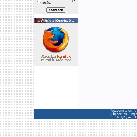
(17)
fojtást!
:: Ajánlott böngésző ::
A szocimotoros.hu 
||
Írj nekünk
::
Imp
©
HyGy
and Pee