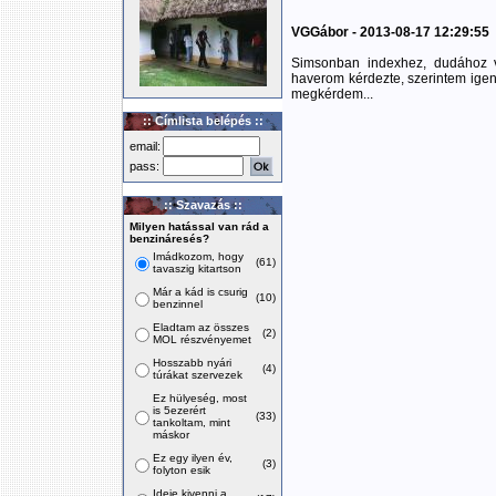
VGGábor - 2013-08-17 12:29:55
Simsonban indexhez, dudához v
haverom kérdezte, szerintem igen 
megkérdem...
:: Címlista belépés ::
email:
pass:
:: Szavazás ::
Milyen hatással van rád a
benzináresés?
Imádkozom, hogy
(61)
tavaszig kitartson
Már a kád is csurig
(10)
benzinnel
Eladtam az összes
(2)
MOL részvényemet
Hosszabb nyári
(4)
túrákat szervezek
Ez hülyeség, most
is 5ezerért
(33)
tankoltam, mint
máskor
Ez egy ilyen év,
(3)
folyton esik
Ideje kivenni a