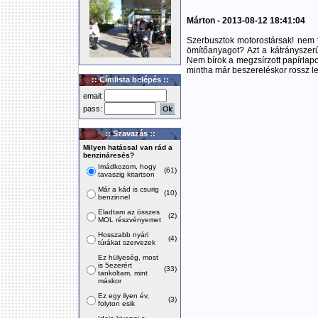
Márton - 2013-08-12 18:41:04
Szerbusztok motorostársak! nem t
ömítőanyagot? Azt a kátrányszerű
Nem bírok a megzsírzott papírlap
mintha már beszereléskor rossz len
:: Címlista belépés ::
email:
pass:
:: Szavazás ::
Milyen hatással van rád a
benzináresés?
Imádkozom, hogy
(61)
tavaszig kitartson
Már a kád is csurig
(10)
benzinnel
Eladtam az összes
(2)
MOL részvényemet
Hosszabb nyári
(4)
túrákat szervezek
Ez hülyeség, most
is 5ezerért
(33)
tankoltam, mint
máskor
Ez egy ilyen év,
(3)
folyton esik