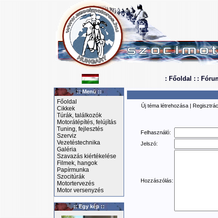
: Főoldal :
: Fóru
:: Menü ::
Főoldal
Új téma létrehozása
|
Regisztrác
Cikkek
Túrák, találkozók
Motorátépítés, felújítás
Tuning, fejlesztés
Felhasználó:
Szerviz
Vezetéstechnika
Jelszó:
Galéria
Szavazás kiértékelése
Filmek, hangok
Papírmunka
Szocitúrák
Hozzászólás:
Motortervezés
Motor versenyzés
:: Egy kép ::