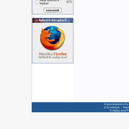
Ideje kivenni a
(17)
fojtást!
:: Ajánlott böngésző ::
A szocimotoros.hu 
||
Írj nekünk
::
Imp
©
HyGy
and Pee