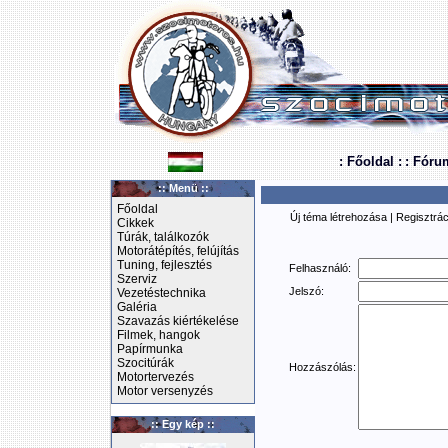
: Főoldal :
: Fóru
:: Menü ::
Főoldal
Új téma létrehozása
|
Regisztrác
Cikkek
Túrák, találkozók
Motorátépítés, felújítás
Tuning, fejlesztés
Felhasználó:
Szerviz
Jelszó:
Vezetéstechnika
Galéria
Szavazás kiértékelése
Filmek, hangok
Papírmunka
Szocitúrák
Hozzászólás:
Motortervezés
Motor versenyzés
:: Egy kép ::