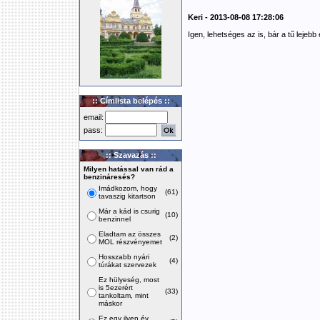
Keri - 2013-08-08 17:28:06
Igen, lehetséges az is, bár a tű lejeb
:: Címlista belépés ::
email:
pass:
:: Szavazás ::
Milyen hatással van rád a
benzináresés?
Imádkozom, hogy
(61)
tavaszig kitartson
Már a kád is csurig
(10)
benzinnel
Eladtam az összes
(2)
MOL részvényemet
Hosszabb nyári
(4)
túrákat szervezek
Ez hülyeség, most
is 5ezerért
(33)
tankoltam, mint
máskor
Ez egy ilyen év,