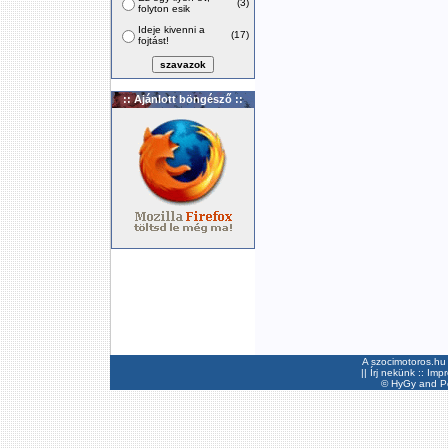
(3)
folyton esik
Ideje kivenni a
(17)
fojtást!
:: Ajánlott böngésző ::
A szocimotoros.hu 
||
Írj nekünk
::
Imp
©
HyGy
and Pee