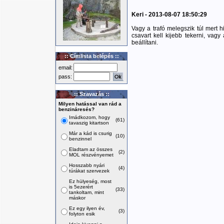
Keri - 2013-08-07 18:50:29
Vagy a trafó melegszik túl mert 
csavart kell kijebb tekerni, vagy
beállítani.
:: Címlista belépés ::
email:
pass:
:: Szavazás ::
Milyen hatással van rád a
benzináresés?
Imádkozom, hogy
(61)
tavaszig kitartson
Már a kád is csurig
(10)
benzinnel
Eladtam az összes
(2)
MOL részvényemet
Hosszabb nyári
(4)
túrákat szervezek
Ez hülyeség, most
is 5ezerért
(33)
tankoltam, mint
máskor
Ez egy ilyen év,
(3)
folyton esik