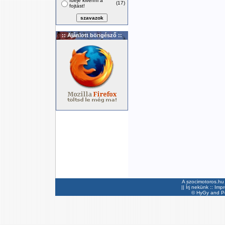
Ideje kivenni a
(17)
fojtást!
:: Ajánlott böngésző ::
A szocimotoros.hu 
||
Írj nekünk
::
Imp
©
HyGy
and Pee