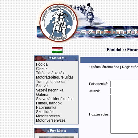
: Főoldal :
: Fóru
:: Menü ::
Főoldal
Új téma létrehozása
|
Regisztrác
Cikkek
Túrák, találkozók
Motorátépítés, felújítás
Tuning, fejlesztés
Felhasználó:
Szerviz
Vezetéstechnika
Jelszó:
Galéria
Szavazás kiértékelése
Filmek, hangok
Papírmunka
Szocitúrák
Hozzászólás:
Motortervezés
Motor versenyzés
:: Egy kép ::