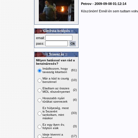
Petrov - 2009-09-08 01:12:14
Köszönöm! Ennél én sem tudtam volna
:: Címlista belépés ::
email:
pass:
:: Szavazás ::
Milyen hatással van rád a
benzináresés?
Imádkozom, hogy
(61)
tavaszig kitartson
Már a kád is csurig
(10)
benzinnel
Eladtam az összes
(2)
MOL részvényemet
Hosszabb nyári
(4)
túrákat szervezek
Ez hülyeség, most
is 5ezerért
(33)
tankoltam, mint
máskor
Ez egy ilyen év,
(3)
folyton esik
Ideje kivenni a
(17)
fojtást!