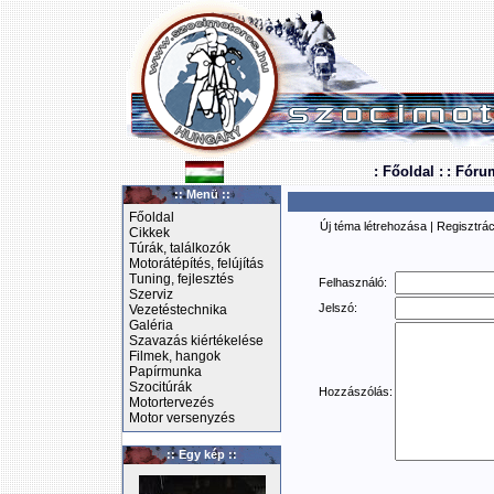
: Főoldal :
: Fóru
:: Menü ::
Főoldal
Új téma létrehozása
|
Regisztrác
Cikkek
Túrák, találkozók
Motorátépítés, felújítás
Tuning, fejlesztés
Felhasználó:
Szerviz
Jelszó:
Vezetéstechnika
Galéria
Szavazás kiértékelése
Filmek, hangok
Papírmunka
Szocitúrák
Hozzászólás:
Motortervezés
Motor versenyzés
:: Egy kép ::