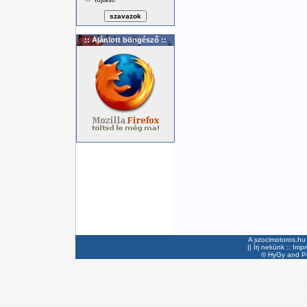
:: Ajánlott böngésző ::
A szocimotoros.hu 
||
Írj nekünk
::
Imp
©
HyGy
and Pee