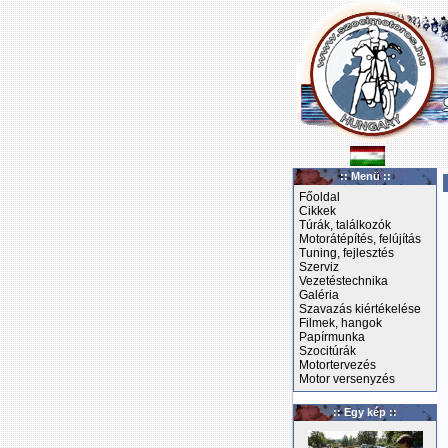
:: Menü ::
Főoldal
Cikkek
Túrák, találkozók
Motorátépítés, felújítás
Tuning, fejlesztés
Szerviz
Vezetéstechnika
Galéria
Szavazás kiértékelése
Filmek, hangok
Papírmunka
Szocitúrák
Motortervezés
Motor versenyzés
:: Egy kép ::