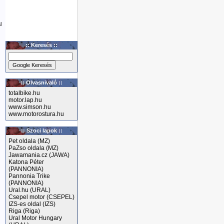
l
:: Keresés ::
:: Olvasnivaló ::
totalbike.hu
motor.lap.hu
www.simson.hu
www.motorostura.hu
:: Szoci lapok ::
Pet oldala (MZ)
PaZso oldala (MZ)
Jawamania.cz (JAWA)
Katona Péter
(PANNONIA)
Pannonia Trike
(PANNONIA)
Ural.hu (URAL)
Csepel motor (CSEPEL)
IZS-es oldal (IZS)
Riga (Riga)
Ural Motor Hungary