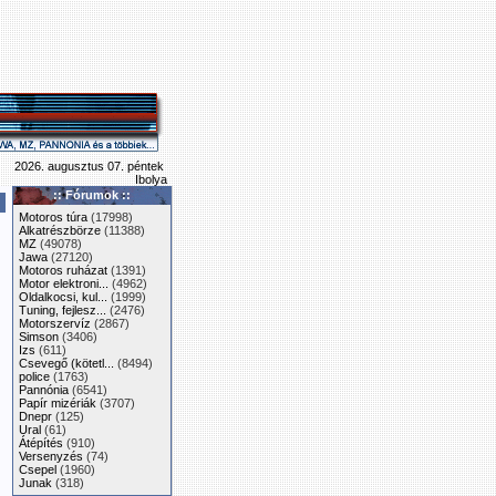
2026. augusztus 07. péntek
Ibolya
:: Fórumok ::
Motoros túra
(17998)
Alkatrészbörze
(11388)
MZ
(49078)
Jawa
(27120)
Motoros ruházat
(1391)
Motor elektroni...
(4962)
Oldalkocsi, kul...
(1999)
Tuning, fejlesz...
(2476)
Motorszervíz
(2867)
Simson
(3406)
Izs
(611)
Csevegő (kötetl...
(8494)
police
(1763)
Pannónia
(6541)
Papír mizériák
(3707)
Dnepr
(125)
Ural
(61)
Átépítés
(910)
Versenyzés
(74)
Csepel
(1960)
Junak
(318)