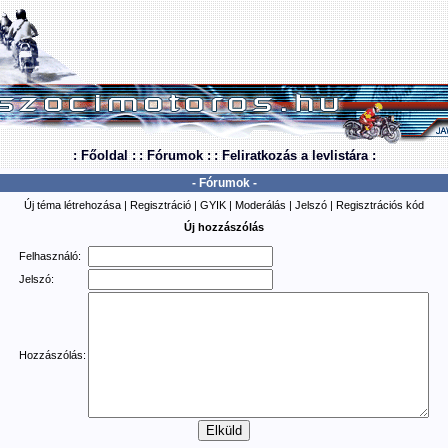
: Főoldal :
: Fórumok :
: Feliratkozás a levlistára :
- Fórumok -
Új téma létrehozása
|
Regisztráció
|
GYIK
|
Moderálás
|
Jelszó
|
Regisztrációs kód
Új hozzászólás
Felhasználó:
Jelszó:
Hozzászólás: