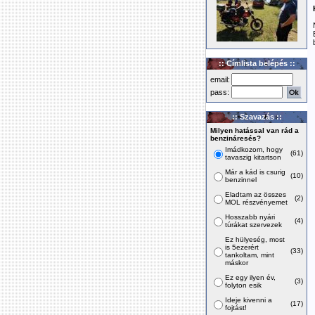
:: Címlista belépés ::
email:
pass:
:: Szavazás ::
Milyen hatással van rád a
benzináresés?
Imádkozom, hogy
(61)
tavaszig kitartson
Már a kád is csurig
(10)
benzinnel
Eladtam az összes
(2)
MOL részvényemet
Hosszabb nyári
(4)
túrákat szervezek
Ez hülyeség, most
is 5ezerért
(33)
tankoltam, mint
máskor
Ez egy ilyen év,
(3)
folyton esik
Ideje kivenni a
(17)
fojtást!