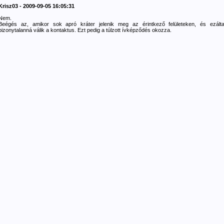
Krisz03 - 2009-09-05 16:05:31
Nem.
Beégés az, amikor sok apró kráter jelenik meg az érintkező felületeken, és ezálta
bizonytalanná válik a kontaktus. Ezt pedig a túlzott ívképződés okozza.