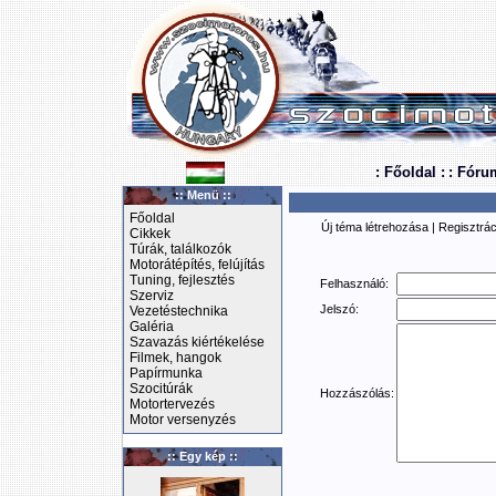
: Főoldal :
: Fóru
:: Menü ::
Főoldal
Új téma létrehozása
|
Regisztrác
Cikkek
Túrák, találkozók
Motorátépítés, felújítás
Tuning, fejlesztés
Felhasználó:
Szerviz
Jelszó:
Vezetéstechnika
Galéria
Szavazás kiértékelése
Filmek, hangok
Papírmunka
Szocitúrák
Hozzászólás:
Motortervezés
Motor versenyzés
:: Egy kép ::