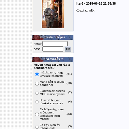
liter6 - 2018-06-28 21:35:38
Köszi az infót!
:: Címlista belépés ::
email:
pass:
:: Szavazás ::
Milyen hatással van rád a
benzináresés?
Imádkozom, hogy
(61)
tavaszig kitartson
Már a kád is csurig
(10)
benzinnel
Eladtam az összes
(2)
MOL részvényemet
Hosszabb nyári
(4)
túrákat szervezek
Ez hülyeség, most
is 5ezerért
(33)
tankoltam, mint
máskor
Ez egy ilyen év,
(3)
folyton esik