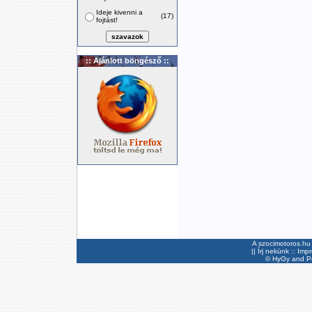
Ideje kivenni a
(17)
fojtást!
:: Ajánlott böngésző ::
A szocimotoros.hu 
||
Írj nekünk
::
Imp
©
HyGy
and Pee