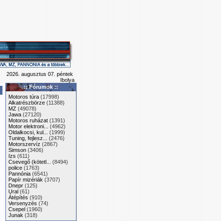
2026. augusztus 07. péntek
Ibolya
:: Fórumok ::
Motoros túra
(17998)
Alkatrészbörze
(11388)
MZ
(49078)
Jawa
(27120)
Motoros ruházat
(1391)
Motor elektroni...
(4962)
Oldalkocsi, kul...
(1999)
Tuning, fejlesz...
(2476)
Motorszervíz
(2867)
Simson
(3406)
Izs
(611)
Csevegő (kötetl...
(8494)
police
(1763)
Pannónia
(6541)
Papír mizériák
(3707)
Dnepr
(125)
Ural
(61)
Átépítés
(910)
Versenyzés
(74)
Csepel
(1960)
Junak
(318)