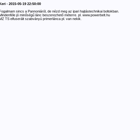
Keri - 2015-05-19 22:50:00
Fogalmam sincs a Pannoniáról, de nézd meg az ipari hajtástechnikai boltokban.
Mindenféle jó minőségű lánc beszerezhető méterre. pl. www.powerbelt.hu
MZ TS elfuserált szabványú primerlánca pl. van nekik.