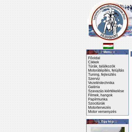
:: Menü ::
Főoldal
Cikkek
Túrák, találkozók
Motorátépítés, felújítás
Tuning, fejlesztés
Szerviz
Vezetéstechnika
Galéria
Szavazás kiértékelése
Filmek, hangok
Papírmunka
Szocitúrák
Motortervezés
Motor versenyzés
:: Egy kép ::