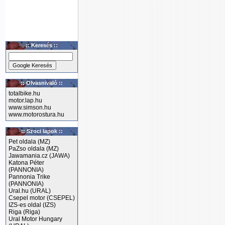
:: Keresés ::
:: Olvasnivaló ::
totalbike.hu
motor.lap.hu
www.simson.hu
www.motorostura.hu
:: Szoci lapok ::
Pet oldala (MZ)
PaZso oldala (MZ)
Jawamania.cz (JAWA)
Katona Péter
(PANNONIA)
Pannonia Trike
(PANNONIA)
Ural.hu (URAL)
Csepel motor (CSEPEL)
IZS-es oldal (IZS)
Riga (Riga)
Ural Motor Hungary