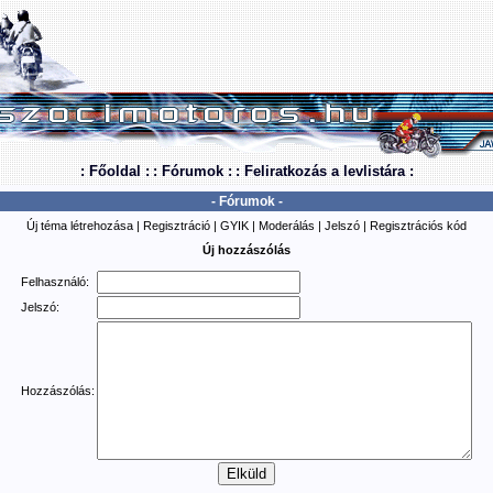
: Főoldal :
: Fórumok :
: Feliratkozás a levlistára :
- Fórumok -
Új téma létrehozása
|
Regisztráció
|
GYIK
|
Moderálás
|
Jelszó
|
Regisztrációs kód
Új hozzászólás
Felhasználó:
Jelszó:
Hozzászólás: