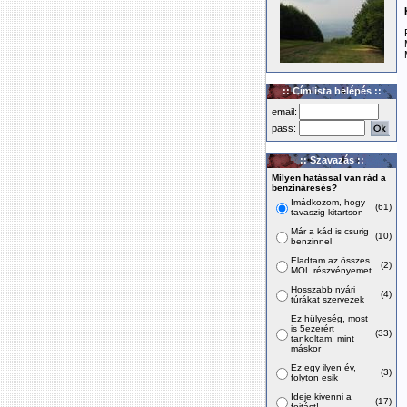
:: Címlista belépés ::
email:
pass:
:: Szavazás ::
Milyen hatással van rád a
benzináresés?
Imádkozom, hogy
(61)
tavaszig kitartson
Már a kád is csurig
(10)
benzinnel
Eladtam az összes
(2)
MOL részvényemet
Hosszabb nyári
(4)
túrákat szervezek
Ez hülyeség, most
is 5ezerért
(33)
tankoltam, mint
máskor
Ez egy ilyen év,
(3)
folyton esik
Ideje kivenni a
(17)
fojtást!