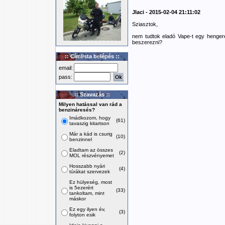
Jlaci - 2015-02-04 21:11:02
Sziasztok,
nem tudtok eladó Vape-t egy hengere
beszerezni?
:: Címlista belépés ::
email:
pass:
:: Szavazás ::
Milyen hatással van rád a
benzináresés?
Imádkozom, hogy
(61)
tavaszig kitartson
Már a kád is csurig
(10)
benzinnel
Eladtam az összes
(2)
MOL részvényemet
Hosszabb nyári
(4)
túrákat szervezek
Ez hülyeség, most
is 5ezerért
(33)
tankoltam, mint
máskor
Ez egy ilyen év,
(3)
folyton esik