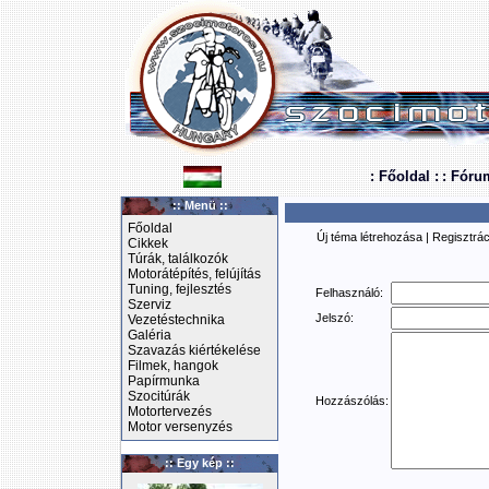
: Főoldal :
: Fóru
:: Menü ::
Főoldal
Új téma létrehozása
|
Regisztrác
Cikkek
Túrák, találkozók
Motorátépítés, felújítás
Tuning, fejlesztés
Felhasználó:
Szerviz
Jelszó:
Vezetéstechnika
Galéria
Szavazás kiértékelése
Filmek, hangok
Papírmunka
Szocitúrák
Hozzászólás:
Motortervezés
Motor versenyzés
:: Egy kép ::