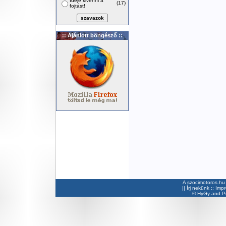
Ideje kivenni a
(17)
fojtást!
:: Ajánlott böngésző ::
A szocimotoros.hu 
||
Írj nekünk
::
Imp
©
HyGy
and Pee