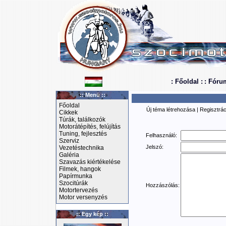
: Főoldal :
: Fóru
:: Menü ::
Főoldal
Új téma létrehozása
|
Regisztrác
Cikkek
Túrák, találkozók
Motorátépítés, felújítás
Tuning, fejlesztés
Felhasználó:
Szerviz
Jelszó:
Vezetéstechnika
Galéria
Szavazás kiértékelése
Filmek, hangok
Papírmunka
Szocitúrák
Hozzászólás:
Motortervezés
Motor versenyzés
:: Egy kép ::