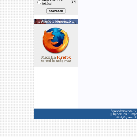
Ideje kivenni a
(17)
fojtást!
:: Ajánlott böngésző ::
A szocimotoros.hu 
||
Írj nekünk
::
Imp
©
HyGy
and Pee