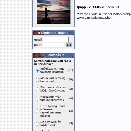
tpapp - 2013-06-28 15:07:23
"Szente Gyula, a Csepel Motorkerékpá
www.pannoniamgtsz.hu
:: Címlista belépés ::
email:
pass:
:: Szavazás ::
Milyen hatással van rád a
benzináresés?
Imádkozom, hogy
(61)
tavaszig kitartson
Már a kád is csurig
(10)
benzinnel
Eladtam az összes
(2)
MOL részvényemet
Hosszabb nyári
(4)
túrákat szervezek
Ez hülyeség, most
is 5ezerért
(33)
tankoltam, mint
máskor
Ez egy ilyen év,
(3)
folyton esik