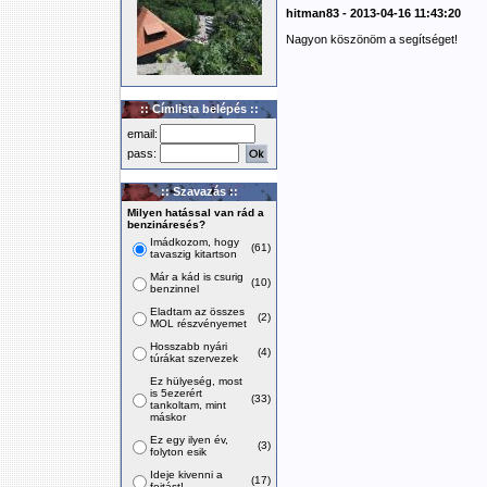
hitman83 - 2013-04-16 11:43:20
Nagyon köszönöm a segítséget!
:: Címlista belépés ::
email:
pass:
:: Szavazás ::
Milyen hatással van rád a
benzináresés?
Imádkozom, hogy
(61)
tavaszig kitartson
Már a kád is csurig
(10)
benzinnel
Eladtam az összes
(2)
MOL részvényemet
Hosszabb nyári
(4)
túrákat szervezek
Ez hülyeség, most
is 5ezerért
(33)
tankoltam, mint
máskor
Ez egy ilyen év,
(3)
folyton esik
Ideje kivenni a
(17)
fojtást!