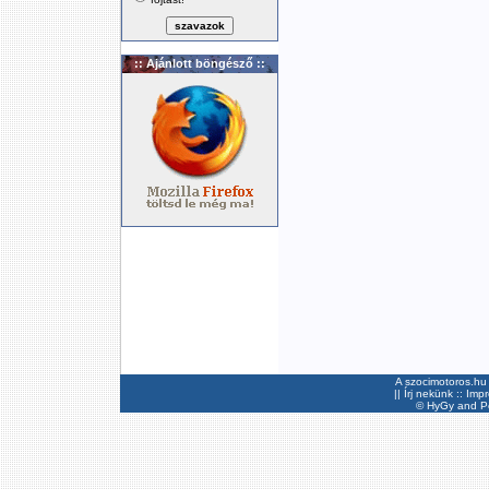
:: Ajánlott böngésző ::
A szocimotoros.hu 
||
Írj nekünk
::
Imp
©
HyGy
and Pee