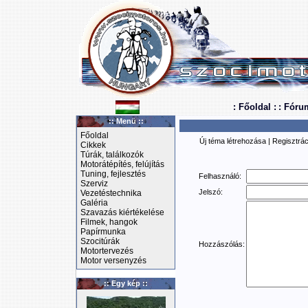
: Főoldal :
: Fóru
:: Menü ::
Főoldal
Új téma létrehozása
|
Regisztrác
Cikkek
Túrák, találkozók
Motorátépítés, felújítás
Tuning, fejlesztés
Felhasználó:
Szerviz
Jelszó:
Vezetéstechnika
Galéria
Szavazás kiértékelése
Filmek, hangok
Papírmunka
Szocitúrák
Hozzászólás:
Motortervezés
Motor versenyzés
:: Egy kép ::