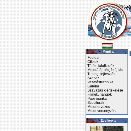
:: Menü ::
Főoldal
Cikkek
Túrák, találkozók
Motorátépítés, felújítás
Tuning, fejlesztés
Szerviz
Vezetéstechnika
Galéria
Szavazás kiértékelése
Filmek, hangok
Papírmunka
Szocitúrák
Motortervezés
Motor versenyzés
:: Egy kép ::