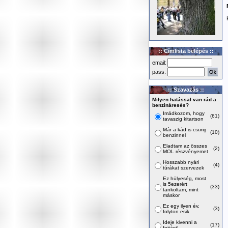
:: Címlista belépés ::
email:
pass:
:: Szavazás ::
Milyen hatással van rád a
benzináresés?
Imádkozom, hogy
(61)
tavaszig kitartson
Már a kád is csurig
(10)
benzinnel
Eladtam az összes
(2)
MOL részvényemet
Hosszabb nyári
(4)
túrákat szervezek
Ez hülyeség, most
is 5ezerért
(33)
tankoltam, mint
máskor
Ez egy ilyen év,
(3)
folyton esik
Ideje kivenni a
(17)
fojtást!