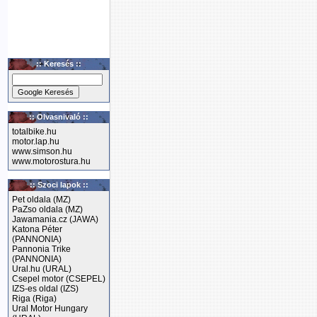
:: Keresés ::
:: Olvasnivaló ::
totalbike.hu
motor.lap.hu
www.simson.hu
www.motorostura.hu
:: Szoci lapok ::
Pet oldala (MZ)
PaZso oldala (MZ)
Jawamania.cz (JAWA)
Katona Péter
(PANNONIA)
Pannonia Trike
(PANNONIA)
Ural.hu (URAL)
Csepel motor (CSEPEL)
IZS-es oldal (IZS)
Riga (Riga)
Ural Motor Hungary