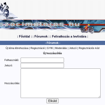
: Főoldal :
: Fórumok :
: Feliratkozás a levlistára :
- Fórumok -
Új téma létrehozása
|
Regisztráció
|
GYIK
|
Moderálás
|
Jelszó
|
Regisztrációs kód
Új hozzászólás
Felhasználó:
Jelszó:
Hozzászólás: