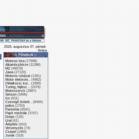
2026. augusztus 07. péntek
Ibolya
:: Fórumok ::
Motoros túra
(17998)
Alkatrészbörze
(11388)
MZ
(49078)
Jawa
(27120)
Motoros ruházat
(1391)
Motor elektroni...
(4962)
Oldalkocsi, kul...
(1999)
Tuning, fejlesz...
(2476)
Motorszervíz
(2867)
Simson
(3406)
Izs
(611)
Csevegő (kötetl...
(8494)
police
(1763)
Pannónia
(6541)
Papír mizériák
(3707)
Dnepr
(125)
Ural
(61)
Átépítés
(910)
Versenyzés
(74)
Csepel
(1960)
Junak
(318)