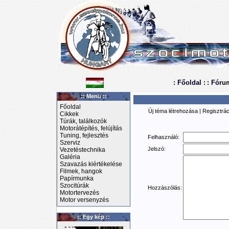
: Főoldal :
: Fóru
:: Menü ::
Főoldal
Új téma létrehozása
|
Regisztrác
Cikkek
Túrák, találkozók
Motorátépítés, felújítás
Tuning, fejlesztés
Felhasználó:
Szerviz
Jelszó:
Vezetéstechnika
Galéria
Szavazás kiértékelése
Filmek, hangok
Papírmunka
Szocitúrák
Hozzászólás:
Motortervezés
Motor versenyzés
:: Egy kép ::