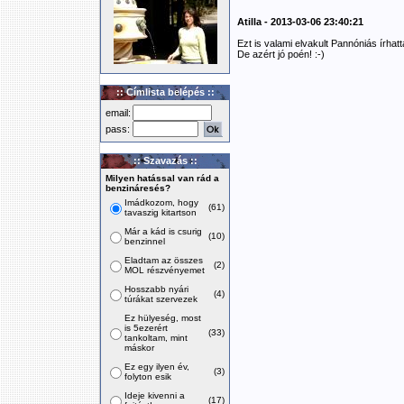
Atilla - 2013-03-06 23:40:21
Ezt is valami elvakult Pannóniás írhatt
De azért jó poén! :-)
:: Címlista belépés ::
email:
pass:
:: Szavazás ::
Milyen hatással van rád a
benzináresés?
Imádkozom, hogy
(61)
tavaszig kitartson
Már a kád is csurig
(10)
benzinnel
Eladtam az összes
(2)
MOL részvényemet
Hosszabb nyári
(4)
túrákat szervezek
Ez hülyeség, most
is 5ezerért
(33)
tankoltam, mint
máskor
Ez egy ilyen év,
(3)
folyton esik
Ideje kivenni a
(17)