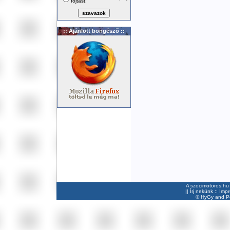
fojtást!
:: Ajánlott böngésző ::
A szocimotoros.hu 
||
Írj nekünk
::
Imp
©
HyGy
and Pee