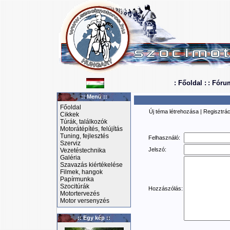
: Főoldal :
: Fóru
:: Menü ::
Főoldal
Új téma létrehozása
|
Regisztrác
Cikkek
Túrák, találkozók
Motorátépítés, felújítás
Tuning, fejlesztés
Felhasználó:
Szerviz
Jelszó:
Vezetéstechnika
Galéria
Szavazás kiértékelése
Filmek, hangok
Papírmunka
Szocitúrák
Hozzászólás:
Motortervezés
Motor versenyzés
:: Egy kép ::