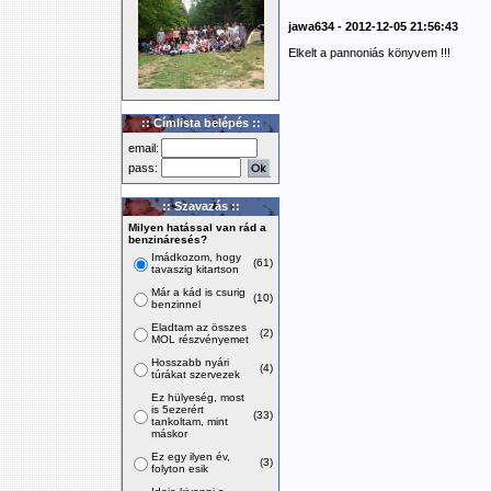
jawa634 - 2012-12-05 21:56:43
Elkelt a pannoniás könyvem !!!
:: Címlista belépés ::
email:
pass:
:: Szavazás ::
Milyen hatással van rád a
benzináresés?
Imádkozom, hogy
(61)
tavaszig kitartson
Már a kád is csurig
(10)
benzinnel
Eladtam az összes
(2)
MOL részvényemet
Hosszabb nyári
(4)
túrákat szervezek
Ez hülyeség, most
is 5ezerért
(33)
tankoltam, mint
máskor
Ez egy ilyen év,
(3)
folyton esik