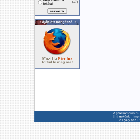
Ideje kivenni a
(17)
fojtást!
:: Ajánlott böngésző ::
A szocimotoros.hu 
||
Írj nekünk
::
Imp
©
HyGy
and Pee