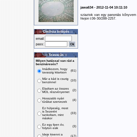
jawa634 - 2012-11-04 10:11:10
sziaztok van egy panoniás kőnyvem e
hivjon t:06-30/288-2257.
:: Címlista belépés ::
email:
pass:
:: Szavazás ::
Milyen hatással van rád a
benzináresés?
Imádkozom, hogy
(61)
tavaszig kitartson
Már a kád is csurig
(10)
benzinnel
Eladtam az összes
(2)
MOL részvényemet
Hosszabb nyári
(4)
túrákat szervezek
Ez hülyeség, most
is 5ezerért
(33)
tankoltam, mint
máskor
Ez egy ilyen év,
(3)
folyton esik
Ideje kivenni a
(17)