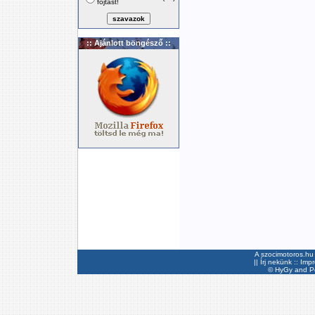
fojtást!
:: Ajánlott böngésző ::
A szocimotoros.hu 
||
Írj nekünk
::
Imp
©
HyGy
and Pee