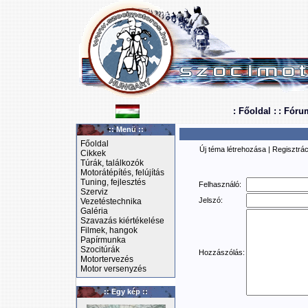
: Főoldal :
: Fóru
:: Menü ::
Főoldal
Új téma létrehozása
|
Regisztrác
Cikkek
Túrák, találkozók
Motorátépítés, felújítás
Tuning, fejlesztés
Felhasználó:
Szerviz
Jelszó:
Vezetéstechnika
Galéria
Szavazás kiértékelése
Filmek, hangok
Papírmunka
Szocitúrák
Hozzászólás:
Motortervezés
Motor versenyzés
:: Egy kép ::