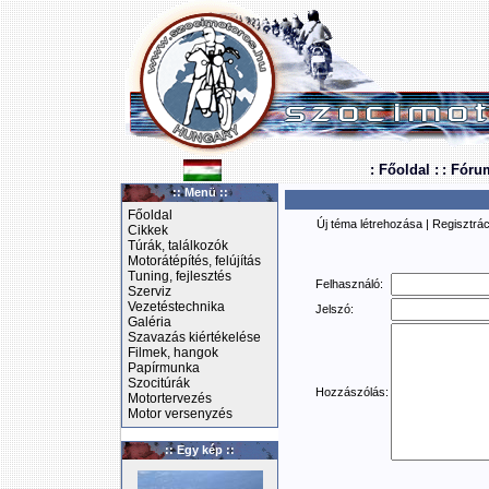
: Főoldal :
: Fóru
:: Menü ::
Főoldal
Új téma létrehozása
|
Regisztrác
Cikkek
Túrák, találkozók
Motorátépítés, felújítás
Tuning, fejlesztés
Felhasználó:
Szerviz
Vezetéstechnika
Jelszó:
Galéria
Szavazás kiértékelése
Filmek, hangok
Papírmunka
Szocitúrák
Hozzászólás:
Motortervezés
Motor versenyzés
:: Egy kép ::