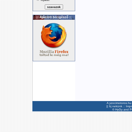
:: Ajánlott böngésző ::
A szocimotoros.hu 
||
Írj nekünk
::
Imp
©
HyGy
and Pee