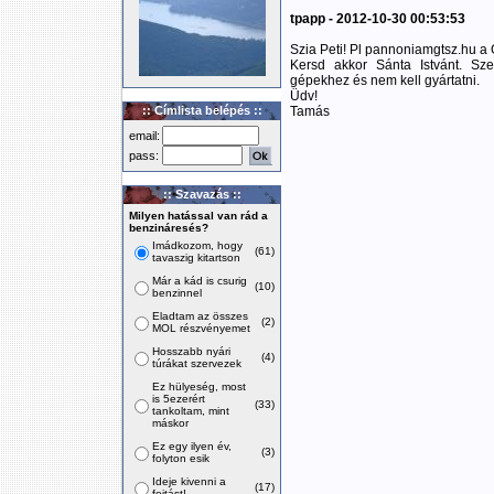
tpapp - 2012-10-30 00:53:53
Szia Peti! Pl pannoniamgtsz.hu a
Kersd akkor Sánta Istvánt. Sz
gépekhez és nem kell gyártatni.
Üdv!
:: Címlista belépés ::
Tamás
email:
pass:
:: Szavazás ::
Milyen hatással van rád a
benzináresés?
Imádkozom, hogy
(61)
tavaszig kitartson
Már a kád is csurig
(10)
benzinnel
Eladtam az összes
(2)
MOL részvényemet
Hosszabb nyári
(4)
túrákat szervezek
Ez hülyeség, most
is 5ezerért
(33)
tankoltam, mint
máskor
Ez egy ilyen év,
(3)
folyton esik
Ideje kivenni a
(17)
fojtást!