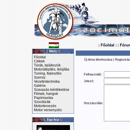
: Főoldal :
: Fóru
:: Menü ::
Főoldal
Új téma létrehozása
|
Regisztrác
Cikkek
Túrák, találkozók
Motorátépítés, felújítás
Tuning, fejlesztés
Felhasználó:
Szerviz
Jelszó:
Vezetéstechnika
Galéria
Szavazás kiértékelése
Filmek, hangok
Papírmunka
Szocitúrák
Hozzászólás:
Motortervezés
Motor versenyzés
:: Egy kép ::