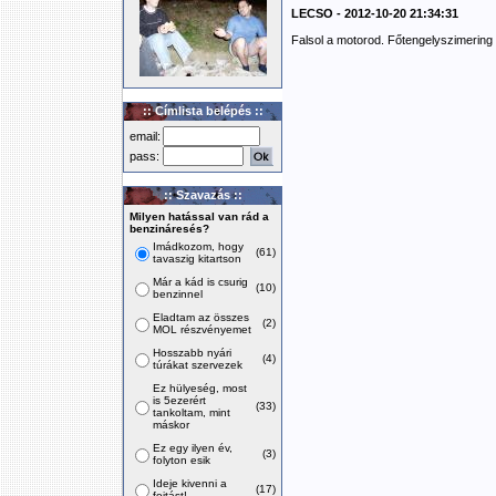
LECSO - 2012-10-20 21:34:31
Falsol a motorod. Főtengelyszimering 
:: Címlista belépés ::
email:
pass:
:: Szavazás ::
Milyen hatással van rád a
benzináresés?
Imádkozom, hogy
(61)
tavaszig kitartson
Már a kád is csurig
(10)
benzinnel
Eladtam az összes
(2)
MOL részvényemet
Hosszabb nyári
(4)
túrákat szervezek
Ez hülyeség, most
is 5ezerért
(33)
tankoltam, mint
máskor
Ez egy ilyen év,
(3)
folyton esik
Ideje kivenni a
(17)
fojtást!