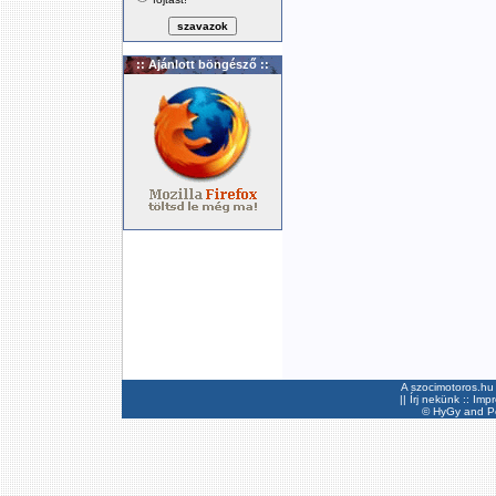
:: Ajánlott böngésző ::
A szocimotoros.hu 
||
Írj nekünk
::
Imp
©
HyGy
and Pee