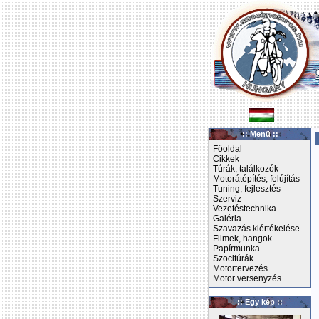
:: Menü ::
Főoldal
Cikkek
Túrák, találkozók
Motorátépítés, felújítás
Tuning, fejlesztés
Szerviz
Vezetéstechnika
Galéria
Szavazás kiértékelése
Filmek, hangok
Papírmunka
Szocitúrák
Motortervezés
Motor versenyzés
:: Egy kép ::