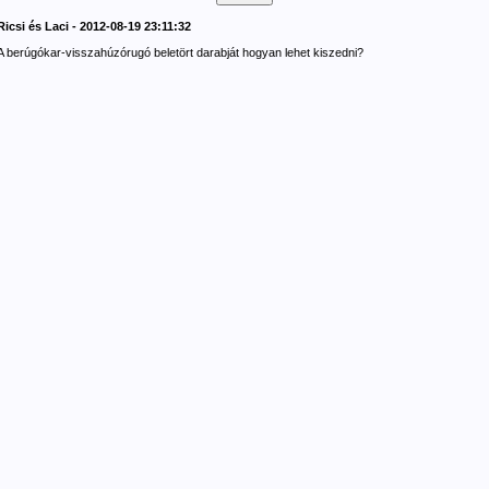
Ricsi és Laci - 2012-08-19 23:11:32
A berúgókar-visszahúzórugó beletört darabját hogyan lehet kiszedni?