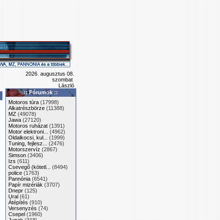
2026. augusztus 08.
szombat
László
:: Fórumok ::
Motoros túra
(17998)
Alkatrészbörze
(11388)
MZ
(49078)
Jawa
(27120)
Motoros ruházat
(1391)
Motor elektroni...
(4962)
Oldalkocsi, kul...
(1999)
Tuning, fejlesz...
(2476)
Motorszervíz
(2867)
Simson
(3406)
Izs
(611)
Csevegő (kötetl...
(8494)
police
(1763)
Pannónia
(6541)
Papír mizériák
(3707)
Dnepr
(125)
Ural
(61)
Átépítés
(910)
Versenyzés
(74)
Csepel
(1960)