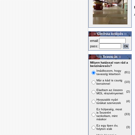
:: Címlista belépés ::
email:
pass:
:: Szavazás ::
Milyen hatással van rád a
benzináresés?
Imádkozom, hogy
(61)
tavaszig kitartson
Már a kád is csurig
(10)
benzinnel
Eladtam az összes
(2)
MOL részvényemet
Hosszabb nyári
(4)
túrákat szervezek
Ez hülyeség, most
is 5ezerért
(33)
tankoltam, mint
máskor
Ez egy ilyen év,
(3)
folyton esik