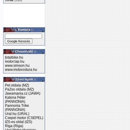
Junak
(318)
:: Keresés ::
:: Olvasnivaló ::
totalbike.hu
motor.lap.hu
www.simson.hu
www.motorostura.hu
:: Szoci lapok ::
Pet oldala (MZ)
PaZso oldala (MZ)
Jawamania.cz (JAWA)
Katona Péter
(PANNONIA)
Pannonia Trike
(PANNONIA)
Ural.hu (URAL)
Csepel motor (CSEPEL)
IZS-es oldal (IZS)
Riga (Riga)