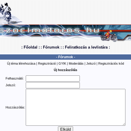
: Főoldal :
: Fórumok :
: Feliratkozás a levlistára :
- Fórumok -
Új téma létrehozása
|
Regisztráció
|
GYIK
|
Moderálás
|
Jelszó
|
Regisztrációs kód
Új hozzászólás
Felhasználó:
Jelszó:
Hozzászólás: