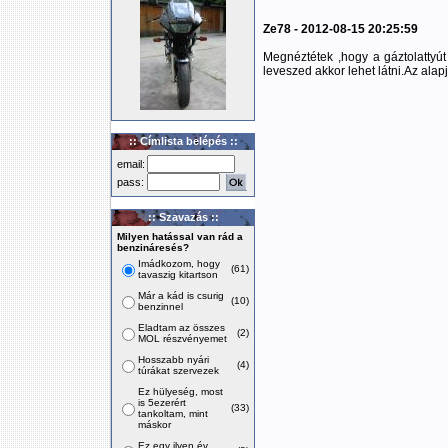
Ze78 - 2012-08-15 20:25:59
Megnéztétek ,hogy a gáztolattyú
leveszed akkor lehet látni.Az alapjá
:: Címlista belépés ::
email:
pass:
:: Szavazás ::
Milyen hatással van rád a
benzináresés?
Imádkozom, hogy
(61)
tavaszig kitartson
Már a kád is csurig
(10)
benzinnel
Eladtam az összes
(2)
MOL részvényemet
Hosszabb nyári
(4)
túrákat szervezek
Ez hülyeség, most
is 5ezerért
(33)
tankoltam, mint
máskor
Ez egy ilyen év,