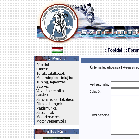
: Főoldal :
: Fóru
:: Menü ::
Főoldal
Új téma létrehozása
|
Regisztrác
Cikkek
Túrák, találkozók
Motorátépítés, felújítás
Tuning, fejlesztés
Felhasználó:
Szerviz
Vezetéstechnika
Jelszó:
Galéria
Szavazás kiértékelése
Filmek, hangok
Papírmunka
Szocitúrák
Hozzászólás:
Motortervezés
Motor versenyzés
:: Egy kép ::