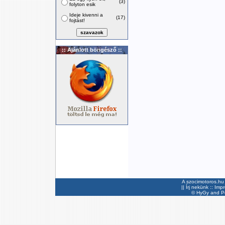
(3)
folyton esik
Ideje kivenni a
(17)
fojtást!
:: Ajánlott böngésző ::
A szocimotoros.hu 
||
Írj nekünk
::
Imp
©
HyGy
and Pee