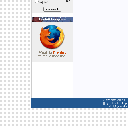
(17)
fojtást!
:: Ajánlott böngésző ::
A szocimotoros.hu 
||
Írj nekünk
::
Imp
©
HyGy
and Pee