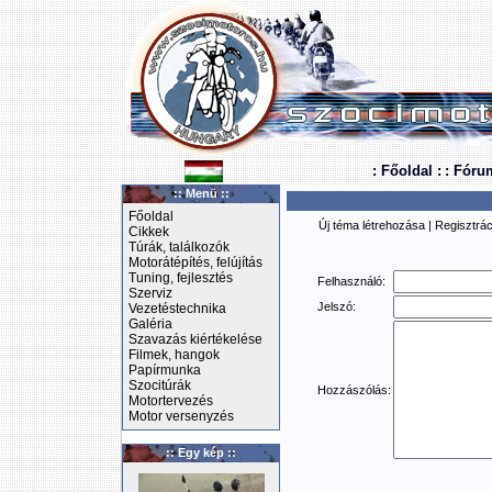
: Főoldal :
: Fóru
:: Menü ::
Főoldal
Új téma létrehozása
|
Regisztrác
Cikkek
Túrák, találkozók
Motorátépítés, felújítás
Tuning, fejlesztés
Felhasználó:
Szerviz
Jelszó:
Vezetéstechnika
Galéria
Szavazás kiértékelése
Filmek, hangok
Papírmunka
Szocitúrák
Hozzászólás:
Motortervezés
Motor versenyzés
:: Egy kép ::