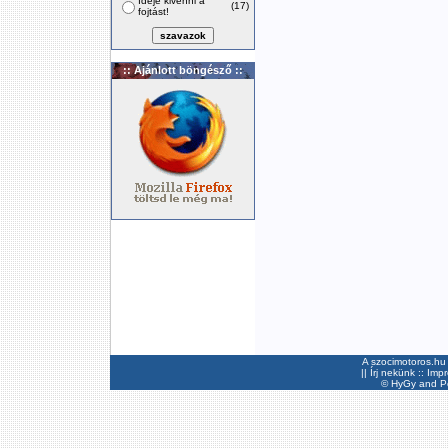
Ideje kivenni a
(17)
fojtást!
:: Ajánlott böngésző ::
A szocimotoros.hu 
||
Írj nekünk
::
Imp
©
HyGy
and Pee