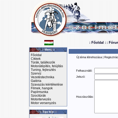
: Főoldal :
: Fóru
:: Menü ::
Főoldal
Új téma létrehozása
|
Regisztrác
Cikkek
Túrák, találkozók
Motorátépítés, felújítás
Tuning, fejlesztés
Felhasználó:
Szerviz
Jelszó:
Vezetéstechnika
Galéria
Szavazás kiértékelése
Filmek, hangok
Papírmunka
Szocitúrák
Hozzászólás:
Motortervezés
Motor versenyzés
:: Egy kép ::