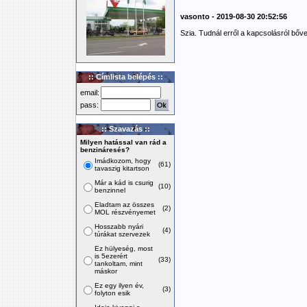
vasonto - 2019-08-30 20:52:56
Szia. Tudnál erről a kapcsolásról bőve
:: Címlista belépés ::
email:
pass:
:: Szavazás ::
Milyen hatással van rád a
benzináresés?
Imádkozom, hogy
(61)
tavaszig kitartson
Már a kád is csurig
(10)
benzinnel
Eladtam az összes
(2)
MOL részvényemet
Hosszabb nyári
(4)
túrákat szervezek
Ez hülyeség, most
is 5ezerért
(33)
tankoltam, mint
máskor
Ez egy ilyen év,
(3)
folyton esik