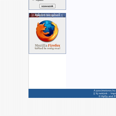
:: Ajánlott böngésző ::
A szocimotoros.hu 
||
Írj nekünk
::
Imp
©
HyGy
and Pee