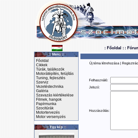
: Főoldal :
: Fóru
:: Menü ::
Főoldal
Új téma létrehozása
|
Regisztrác
Cikkek
Túrák, találkozók
Motorátépítés, felújítás
Tuning, fejlesztés
Felhasználó:
Szerviz
Vezetéstechnika
Jelszó:
Galéria
Szavazás kiértékelése
Filmek, hangok
Papírmunka
Szocitúrák
Hozzászólás:
Motortervezés
Motor versenyzés
:: Egy kép ::