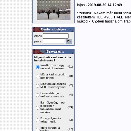
lajos - 2019-08-30 14:12:49
Szervusz. Nekem már ment tönkr
készítettem TLE 4905 HALL elem
működik. CZ-ben használom Traba
:: Címlista belépés ::
email:
pass:
:: Szavazás ::
Milyen hatással van rád a
benzináresés?
Imádkozom, hogy
(61)
tavaszig kitartson
Már a kád is csurig
(10)
benzinnel
Eladtam az összes
(2)
MOL részvényemet
Hosszabb nyári
(4)
túrákat szervezek
Ez hülyeség, most
is 5ezerért
(33)
tankoltam, mint
máskor
Ez egy ilyen év,
(3)
folyton esik
Ideje kivenni a
(17)
fojtást!