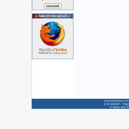
:: Ajánlott böngésző ::
A szocimotoros.hu 
||
Írj nekünk
::
Imp
©
HyGy
and Pee