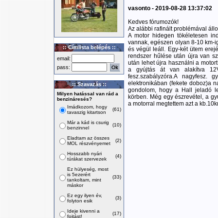
vasonto - 2019-08-28 13:37:02
Kedves fórumozók!
Az alábbi rafinált problémával á
A motor hidegen tökéletesen ind
vannak, egészen olyan 8-10 km-ig
:: Címlista belépés ::
és végül leáll. Egy-két ütem erej
rendszer hűlése után újra van s
email:
után lehet újra használni a motort
pass:
a gyújtás át van alakítva 12V
fesz.szabályzóra.A nagyfesz. g
elektronikában (fekete doboz)a na
:: Szavazás ::
gondolom, hogy a Hall jeladó
Milyen hatással van rád a
körben. Még egy észrevétel, a gyú
benzináresés?
a motorral megtettem azt a kb.10k
Imádkozom, hogy
(61)
tavaszig kitartson
Már a kád is csurig
(10)
benzinnel
Eladtam az összes
(2)
MOL részvényemet
Hosszabb nyári
(4)
túrákat szervezek
Ez hülyeség, most
is 5ezerért
(33)
tankoltam, mint
máskor
Ez egy ilyen év,
(3)
folyton esik
Ideje kivenni a
(17)
fojtást!