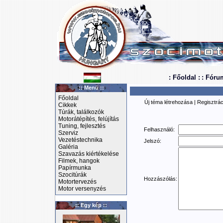
: Főoldal :
: Fóru
:: Menü ::
Főoldal
Új téma létrehozása
|
Regisztrác
Cikkek
Túrák, találkozók
Motorátépítés, felújítás
Tuning, fejlesztés
Felhasználó:
Szerviz
Vezetéstechnika
Jelszó:
Galéria
Szavazás kiértékelése
Filmek, hangok
Papírmunka
Szocitúrák
Hozzászólás:
Motortervezés
Motor versenyzés
:: Egy kép ::