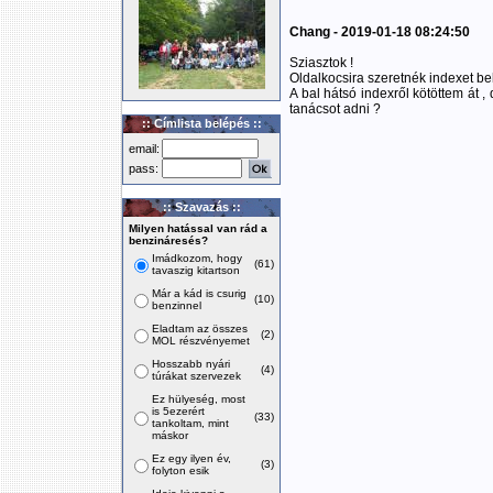
Chang - 2019-01-18 08:24:50
Sziasztok !
Oldalkocsira szeretnék indexet bek
A bal hátsó indexről kötöttem át ,
tanácsot adni ?
:: Címlista belépés ::
email:
pass:
:: Szavazás ::
Milyen hatással van rád a
benzináresés?
Imádkozom, hogy
(61)
tavaszig kitartson
Már a kád is csurig
(10)
benzinnel
Eladtam az összes
(2)
MOL részvényemet
Hosszabb nyári
(4)
túrákat szervezek
Ez hülyeség, most
is 5ezerért
(33)
tankoltam, mint
máskor
Ez egy ilyen év,
(3)
folyton esik