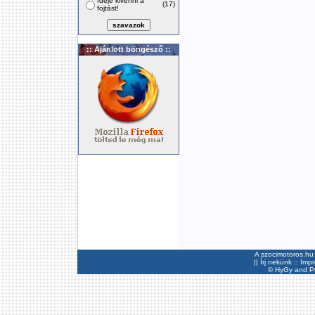
Ideje kivenni a
(17)
fojtást!
:: Ajánlott böngésző ::
A szocimotoros.hu 
||
Írj nekünk
::
Imp
©
HyGy
and Pee