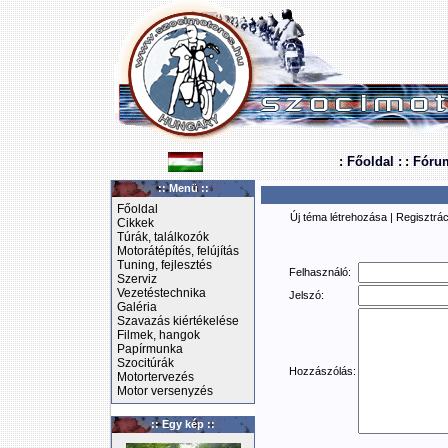
: Főoldal :
: Fóru
:: Menü ::
Főoldal
Új téma létrehozása
|
Regisztrác
Cikkek
Túrák, találkozók
Motorátépítés, felújítás
Tuning, fejlesztés
Felhasználó:
Szerviz
Vezetéstechnika
Jelszó:
Galéria
Szavazás kiértékelése
Filmek, hangok
Papírmunka
Szocitúrák
Hozzászólás:
Motortervezés
Motor versenyzés
:: Egy kép ::