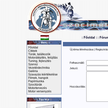
: Főoldal :
: Fóru
:: Menü ::
Főoldal
Új téma létrehozása
|
Regisztrác
Cikkek
Túrák, találkozók
Motorátépítés, felújítás
Tuning, fejlesztés
Felhasználó:
Szerviz
Vezetéstechnika
Jelszó:
Galéria
Szavazás kiértékelése
Filmek, hangok
Papírmunka
Szocitúrák
Hozzászólás:
Motortervezés
Motor versenyzés
:: Egy kép ::