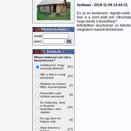
hzoltaan - 2018-11-09 14:44:31
Es az en kerdesem: lejjebb esett a
ban is a szint alatt volt. Okozhatj
hogy leesik a feszultseg?
feltoltottem desztvizzel es feltolt
:: Címlista belépés ::
meglatom raadott terhelessel.
email:
pass:
:: Szavazás ::
Milyen hatással van rád a
benzináresés?
Imádkozom, hogy
(61)
tavaszig kitartson
Már a kád is csurig
(10)
benzinnel
Eladtam az összes
(2)
MOL részvényemet
Hosszabb nyári
(4)
túrákat szervezek
Ez hülyeség, most
is 5ezerért
(33)
tankoltam, mint
máskor
Ez egy ilyen év,
(3)
folyton esik
Ideje kivenni a
(17)
fojtást!