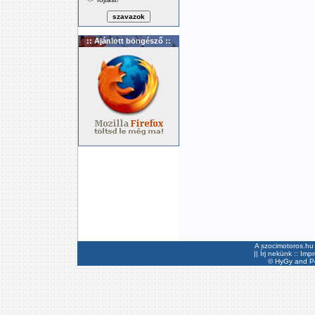
:: Ajánlott böngésző ::
A szocimotoros.hu 
||
Írj nekünk
::
Imp
©
HyGy
and Pee