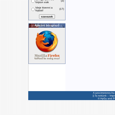
(3)
folyton esik
Ideje kivenni a
(17)
fojtást!
:: Ajánlott böngésző ::
A szocimotoros.hu 
||
Írj nekünk
::
Imp
©
HyGy
and Pee