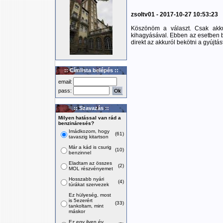
zsoltv01 - 2017-10-27 10:53:23
Köszönöm a választ. Csak akk
kihagyásával. Ebben az esetben be
direkt az akkuról bekötni a gyújtás
:: Címlista belépés ::
email:
pass:
:: Szavazás ::
Milyen hatással van rád a
benzináresés?
Imádkozom, hogy
(61)
tavaszig kitartson
Már a kád is csurig
(10)
benzinnel
Eladtam az összes
(2)
MOL részvényemet
Hosszabb nyári
(4)
túrákat szervezek
Ez hülyeség, most
is 5ezerért
(33)
tankoltam, mint
máskor
Ez egy ilyen év,