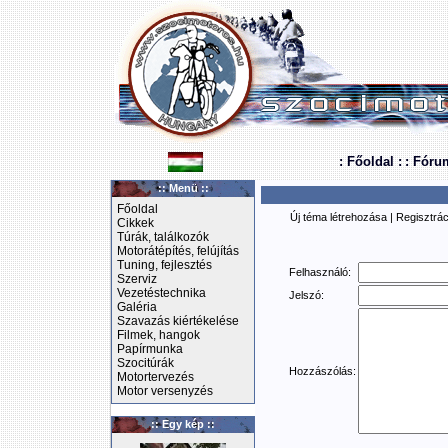
: Főoldal :
: Fóru
:: Menü ::
Főoldal
Új téma létrehozása
|
Regisztrác
Cikkek
Túrák, találkozók
Motorátépítés, felújítás
Tuning, fejlesztés
Felhasználó:
Szerviz
Vezetéstechnika
Jelszó:
Galéria
Szavazás kiértékelése
Filmek, hangok
Papírmunka
Szocitúrák
Hozzászólás:
Motortervezés
Motor versenyzés
:: Egy kép ::