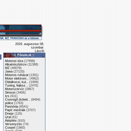
2026. augusztus 08.
szombat
László
:: Fórumok ::
Motoros túra
(17998)
Alkatrészbörze
(11388)
MZ
(49078)
Jawa
(27120)
Motoros ruházat
(1391)
Motor elektroni...
(4962)
Oldalkocsi, kul...
(1999)
Tuning, fejlesz...
(2476)
Motorszervíz
(2867)
Simson
(3406)
Izs
(611)
Csevegő (kötetl...
(8494)
police
(1763)
Pannónia
(6541)
Papír mizériák
(3707)
Dnepr
(125)
Ural
(61)
Átépítés
(910)
Versenyzés
(74)
Csepel
(1960)