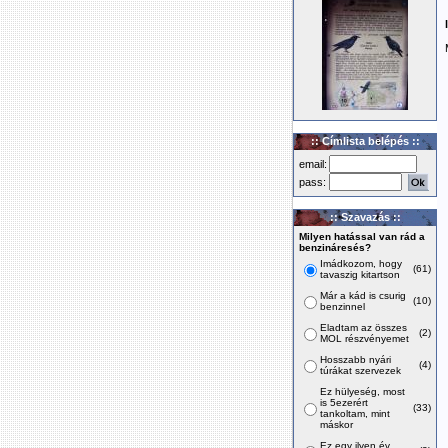
:: Címlista belépés ::
email:
pass:
:: Szavazás ::
Milyen hatással van rád a
benzináresés?
Imádkozom, hogy
(61)
tavaszig kitartson
Már a kád is csurig
(10)
benzinnel
Eladtam az összes
(2)
MOL részvényemet
Hosszabb nyári
(4)
túrákat szervezek
Ez hülyeség, most
is 5ezerért
(33)
tankoltam, mint
máskor
Ez egy ilyen év,