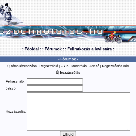
: Főoldal :
: Fórumok :
: Feliratkozás a levlistára :
- Fórumok -
Új téma létrehozása
|
Regisztráció
|
GYIK
|
Moderálás
|
Jelszó
|
Regisztrációs kód
Új hozzászólás
Felhasználó:
Jelszó:
Hozzászólás: