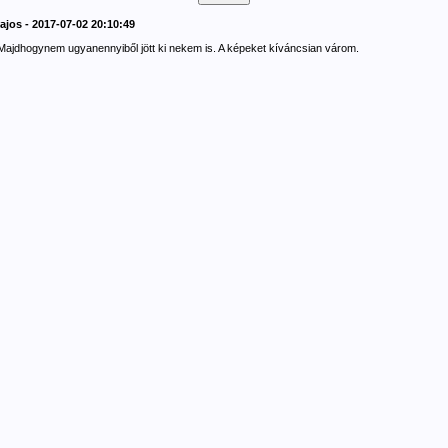
lajos - 2017-07-02 20:10:49
Majdhogynem ugyanennyiből jött ki nekem is. A képeket kíváncsian várom.