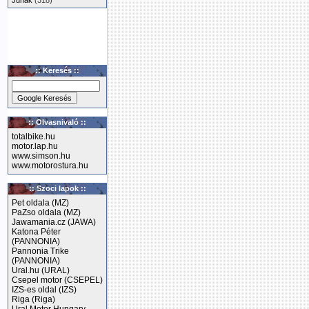
Junak
(318)
:: Keresés ::
:: Olvasnivaló ::
totalbike.hu
motor.lap.hu
www.simson.hu
www.motorostura.hu
:: Szoci lapok ::
Pet oldala (MZ)
PaZso oldala (MZ)
Jawamania.cz (JAWA)
Katona Péter
(PANNONIA)
Pannonia Trike
(PANNONIA)
Ural.hu (URAL)
Csepel motor (CSEPEL)
IZS-es oldal (IZS)
Riga (Riga)