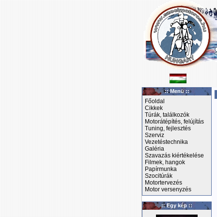
:: Menü ::
Főoldal
Cikkek
Túrák, találkozók
Motorátépítés, felújítás
Tuning, fejlesztés
Szerviz
Vezetéstechnika
Galéria
Szavazás kiértékelése
Filmek, hangok
Papírmunka
Szocitúrák
Motortervezés
Motor versenyzés
:: Egy kép ::