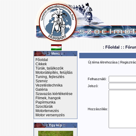
: Főoldal :
: Fóru
:: Menü ::
Főoldal
Új téma létrehozása
|
Regisztrác
Cikkek
Túrák, találkozók
Motorátépítés, felújítás
Tuning, fejlesztés
Felhasználó:
Szerviz
Vezetéstechnika
Jelszó:
Galéria
Szavazás kiértékelése
Filmek, hangok
Papírmunka
Szocitúrák
Hozzászólás:
Motortervezés
Motor versenyzés
:: Egy kép ::