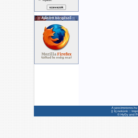
:: Ajánlott böngésző ::
A szocimotoros.hu 
||
Írj nekünk
::
Imp
©
HyGy
and Pee