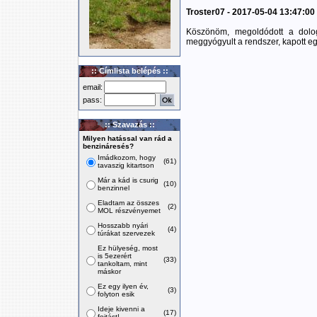
Troster07 - 2017-05-04 13:47:00
Köszönöm, megoldódott a dolog,
meggyógyult a rendszer, kapott eg
:: Címlista belépés ::
email:
pass:
:: Szavazás ::
Milyen hatással van rád a
benzináresés?
Imádkozom, hogy
(61)
tavaszig kitartson
Már a kád is csurig
(10)
benzinnel
Eladtam az összes
(2)
MOL részvényemet
Hosszabb nyári
(4)
túrákat szervezek
Ez hülyeség, most
is 5ezerért
(33)
tankoltam, mint
máskor
Ez egy ilyen év,
(3)
folyton esik
Ideje kivenni a
(17)
fojtást!