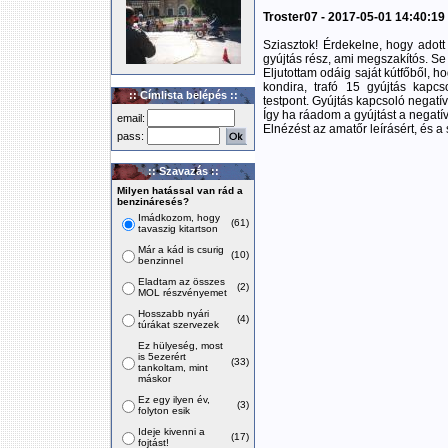
Troster07 - 2017-05-01 14:40:19
Sziasztok! Érdekelne, hogy adot
gyújtás rész, ami megszakítós. Se t
Eljutottam odáig saját kútfőből, ho
kondira, trafó 15 gyújtás kapcso
:: Címlista belépés ::
testpont. Gyújtás kapcsoló negatív
Így ha ráadom a gyújtást a negatív 
email:
Elnézést az amatőr leírásért, és a 
pass:
:: Szavazás ::
Milyen hatással van rád a
benzináresés?
Imádkozom, hogy
(61)
tavaszig kitartson
Már a kád is csurig
(10)
benzinnel
Eladtam az összes
(2)
MOL részvényemet
Hosszabb nyári
(4)
túrákat szervezek
Ez hülyeség, most
is 5ezerért
(33)
tankoltam, mint
máskor
Ez egy ilyen év,
(3)
folyton esik
Ideje kivenni a
(17)
fojtást!