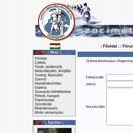
: Főoldal :
: Fóru
:: Menü ::
Főoldal
Új téma létrehozása
|
Regisztrác
Cikkek
Túrák, találkozók
Motorátépítés, felújítás
Tuning, fejlesztés
Felhasználó:
Szerviz
Vezetéstechnika
Jelszó:
Galéria
Szavazás kiértékelése
Filmek, hangok
Papírmunka
Szocitúrák
Hozzászólás:
Motortervezés
Motor versenyzés
:: Egy kép ::