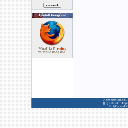
:: Ajánlott böngésző ::
A szocimotoros.hu 
||
Írj nekünk
::
Imp
©
HyGy
and Pee