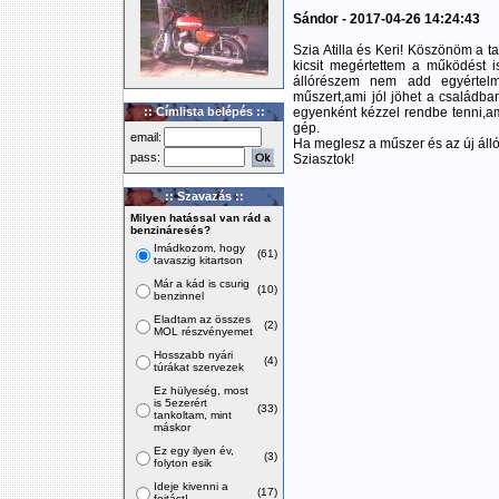
Sándor - 2017-04-26 14:24:43
Szia Atilla és Keri! Köszönöm a ta
kicsit megértettem a működést i
állórészem nem add egyértelm
műszert,ami jól jöhet a családba
:: Címlista belépés ::
egyenként kézzel rendbe tenni,ami
gép.
email:
Ha meglesz a műszer és az új ál
pass:
Sziasztok!
:: Szavazás ::
Milyen hatással van rád a
benzináresés?
Imádkozom, hogy
(61)
tavaszig kitartson
Már a kád is csurig
(10)
benzinnel
Eladtam az összes
(2)
MOL részvényemet
Hosszabb nyári
(4)
túrákat szervezek
Ez hülyeség, most
is 5ezerért
(33)
tankoltam, mint
máskor
Ez egy ilyen év,
(3)
folyton esik
Ideje kivenni a
(17)
fojtást!