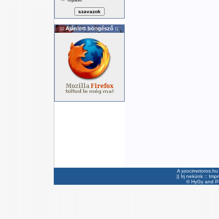
:: Ajánlott böngésző ::
A szocimotoros.hu 
||
Írj nekünk
::
Imp
©
HyGy
and Pee