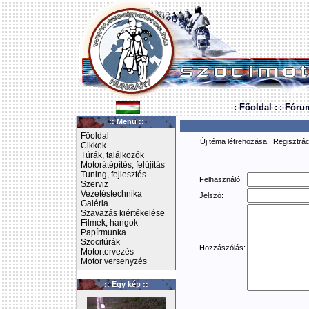
: Főoldal :
: Fóru
:: Menü ::
Főoldal
Új téma létrehozása
|
Regisztrác
Cikkek
Túrák, találkozók
Motorátépítés, felújítás
Tuning, fejlesztés
Felhasználó:
Szerviz
Vezetéstechnika
Jelszó:
Galéria
Szavazás kiértékelése
Filmek, hangok
Papírmunka
Szocitúrák
Hozzászólás:
Motortervezés
Motor versenyzés
:: Egy kép ::