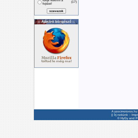
Ideje kivenni a
(17)
fojtást!
:: Ajánlott böngésző ::
A szocimotoros.hu 
||
Írj nekünk
::
Imp
©
HyGy
and Pee