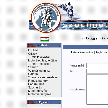
: Főoldal :
: Fóru
:: Menü ::
Főoldal
Új téma létrehozása
|
Regisztrác
Cikkek
Túrák, találkozók
Motorátépítés, felújítás
Tuning, fejlesztés
Felhasználó:
Szerviz
Vezetéstechnika
Jelszó:
Galéria
Szavazás kiértékelése
Filmek, hangok
Papírmunka
Szocitúrák
Hozzászólás:
Motortervezés
Motor versenyzés
:: Egy kép ::