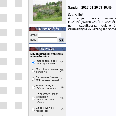
Sándor - 2017-04-20 08:46:49
Szia Atilla!
Az egyik garázs szomszéd
feszültségszabályzóról a vezeték
nem mozdult,utána indult el 
:: Címlista belépés ::
valamennyire.4-5 ezerig lett pörge
email:
pass:
:: Szavazás ::
Milyen hatással van rád a
benzináresés?
Imádkozom, hogy
(61)
tavaszig kitartson
Már a kád is csurig
(10)
benzinnel
Eladtam az összes
(2)
MOL részvényemet
Hosszabb nyári
(4)
túrákat szervezek
Ez hülyeség, most
is 5ezerért
(33)
tankoltam, mint
máskor
Ez egy ilyen év,
(3)
folyton esik