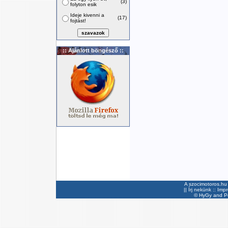
(3)
folyton esik
Ideje kivenni a
(17)
fojtást!
:: Ajánlott böngésző ::
A szocimotoros.hu 
||
Írj nekünk
::
Imp
©
HyGy
and Pee