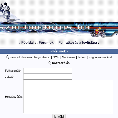
: Főoldal :
: Fórumok :
: Feliratkozás a levlistára :
- Fórumok -
Új téma létrehozása
|
Regisztráció
|
GYIK
|
Moderálás
|
Jelszó
|
Regisztrációs kód
Új hozzászólás
Felhasználó:
Jelszó:
Hozzászólás: