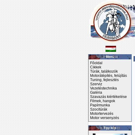
:: Menü ::
Főoldal
Cikkek
Túrák, találkozók
Motorátépítés, felújítás
Tuning, fejlesztés
Szerviz
Vezetéstechnika
Galéria
Szavazás kiértékelése
Filmek, hangok
Papírmunka
Szocitúrák
Motortervezés
Motor versenyzés
:: Egy kép ::