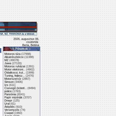
2026. augusztus 06.
csütörtök
Berta, Bettina
:: Fórumok ::
Motoros túra
(17998)
Alkatrészbörze
(11388)
MZ
(49078)
Jawa
(27120)
Motoros ruházat
(1391)
Motor elektroni...
(4962)
Oldalkocsi, kul...
(1999)
Tuning, fejlesz...
(2476)
Motorszervíz
(2867)
Simson
(3406)
Izs
(611)
Csevegő (kötetl...
(8494)
police
(1763)
Pannónia
(6541)
Papír mizériák
(3707)
Dnepr
(125)
Ural
(61)
Átépítés
(910)
Versenyzés
(74)
Csepel
(1960)