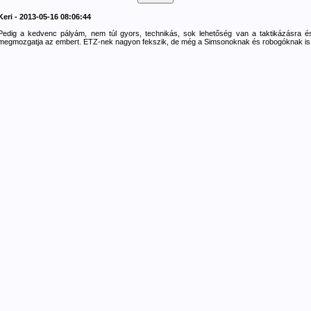
Keri - 2013-05-16 08:06:44
Pedig a kedvenc pályám, nem túl gyors, technikás, sok lehetőség van a taktikázásra é
megmozgatja az embert. ETZ-nek nagyon fekszik, de még a Simsonoknak és robogóknak is