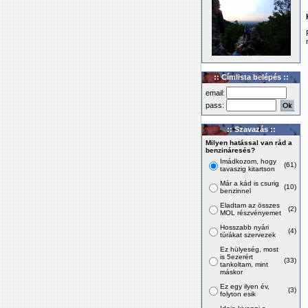
:: Címlista belépés ::
email:
pass:
:: Szavazás ::
Milyen hatással van rád a
benzináresés?
Imádkozom, hogy
(61)
tavaszig kitartson
Már a kád is csurig
(10)
benzinnel
Eladtam az összes
(2)
MOL részvényemet
Hosszabb nyári
(4)
túrákat szervezek
Ez hülyeség, most
is 5ezerért
(33)
tankoltam, mint
máskor
Ez egy ilyen év,
(3)
folyton esik