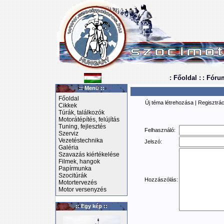
: Főoldal :
: Fóru
:: Menü ::
Főoldal
Új téma létrehozása
|
Regisztrác
Cikkek
Túrák, találkozók
Motorátépítés, felújítás
Tuning, fejlesztés
Felhasználó:
Szerviz
Vezetéstechnika
Jelszó:
Galéria
Szavazás kiértékelése
Filmek, hangok
Papírmunka
Szocitúrák
Hozzászólás:
Motortervezés
Motor versenyzés
:: Egy kép ::