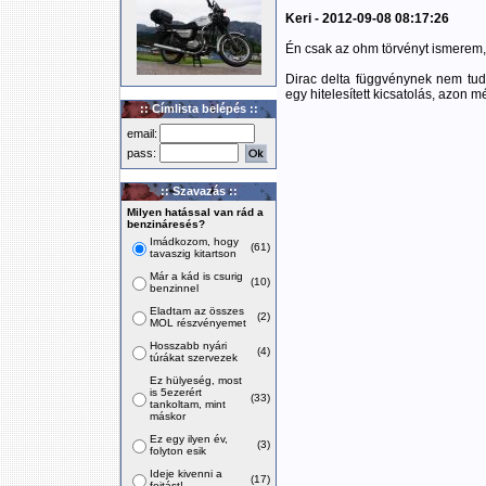
Keri - 2012-09-08 08:17:26
Én csak az ohm törvényt ismerem, a
Dirac delta függvénynek nem tu
egy hitelesített kicsatolás, azon 
:: Címlista belépés ::
email:
pass:
:: Szavazás ::
Milyen hatással van rád a
benzináresés?
Imádkozom, hogy
(61)
tavaszig kitartson
Már a kád is csurig
(10)
benzinnel
Eladtam az összes
(2)
MOL részvényemet
Hosszabb nyári
(4)
túrákat szervezek
Ez hülyeség, most
is 5ezerért
(33)
tankoltam, mint
máskor
Ez egy ilyen év,
(3)
folyton esik
Ideje kivenni a
(17)
fojtást!