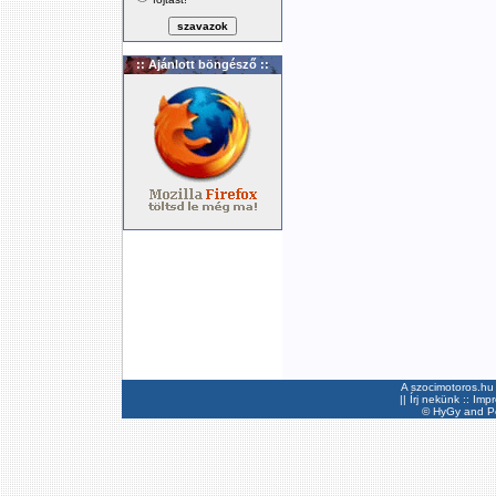
:: Ajánlott böngésző ::
A szocimotoros.hu 
||
Írj nekünk
::
Imp
©
HyGy
and Pee