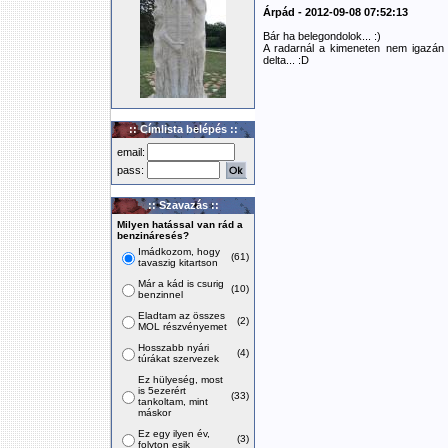
Árpád - 2012-09-08 07:52:13
Bár ha belegondolok... :)
A radarnál a kimeneten nem igazán f
delta... :D
:: Címlista belépés ::
email:
pass:
:: Szavazás ::
Milyen hatással van rád a
benzináresés?
Imádkozom, hogy
(61)
tavaszig kitartson
Már a kád is csurig
(10)
benzinnel
Eladtam az összes
(2)
MOL részvényemet
Hosszabb nyári
(4)
túrákat szervezek
Ez hülyeség, most
is 5ezerért
(33)
tankoltam, mint
máskor
Ez egy ilyen év,
(3)
folyton esik