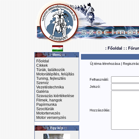
: Főoldal :
: Fóru
:: Menü ::
Főoldal
Új téma létrehozása
|
Regisztrác
Cikkek
Túrák, találkozók
Motorátépítés, felújítás
Tuning, fejlesztés
Felhasználó:
Szerviz
Jelszó:
Vezetéstechnika
Galéria
Szavazás kiértékelése
Filmek, hangok
Papírmunka
Szocitúrák
Hozzászólás:
Motortervezés
Motor versenyzés
:: Egy kép ::