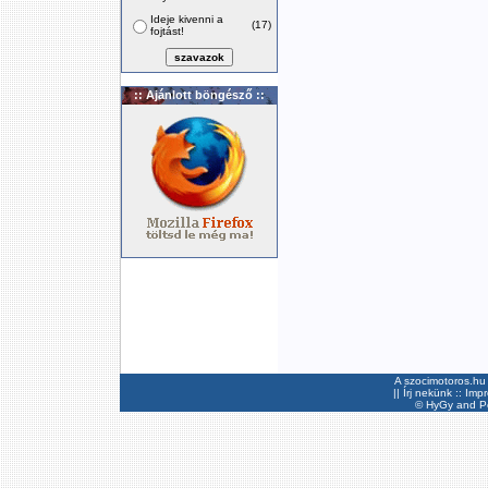
Ideje kivenni a
(17)
fojtást!
:: Ajánlott böngésző ::
A szocimotoros.hu 
||
Írj nekünk
::
Imp
©
HyGy
and Pee