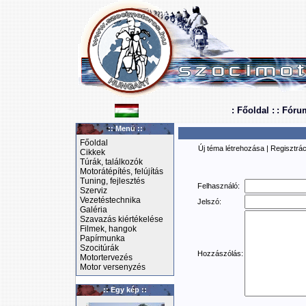
: Főoldal :
: Fóru
:: Menü ::
Főoldal
Új téma létrehozása
|
Regisztrác
Cikkek
Túrák, találkozók
Motorátépítés, felújítás
Tuning, fejlesztés
Felhasználó:
Szerviz
Vezetéstechnika
Jelszó:
Galéria
Szavazás kiértékelése
Filmek, hangok
Papírmunka
Szocitúrák
Hozzászólás:
Motortervezés
Motor versenyzés
:: Egy kép ::