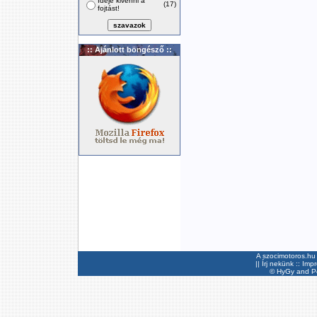
Ideje kivenni a
(17)
fojtást!
:: Ajánlott böngésző ::
A szocimotoros.hu 
||
Írj nekünk
::
Imp
©
HyGy
and Pee