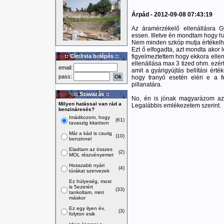
Árpád - 2012-09-08 07:43:19
Az áramérzékelő ellenállásra 
essen. Illetve én mondtam hogy ha
Nem minden szkóp mutja értékelhető
Ezt ő elfogadta, azt mondta akor l
:: Címlista belépés ::
figyelmeztettem hogy ekkora ellen
ellenállása max 3 tized ohm. ezér
email:
amit a gyárigyújtás bellítási ért
pass:
hogy tranyó esetén eléri e a f
pillanatára.
:: Szavazás ::
No, én is jónak magyarázom az ad
Milyen hatással van rád a
Legalábbis emlékezetem szerint.
benzináresés?
Imádkozom, hogy
(61)
tavaszig kitartson
Már a kád is csurig
(10)
benzinnel
Eladtam az összes
(2)
MOL részvényemet
Hosszabb nyári
(4)
túrákat szervezek
Ez hülyeség, most
is 5ezerért
(33)
tankoltam, mint
máskor
Ez egy ilyen év,
(3)
folyton esik