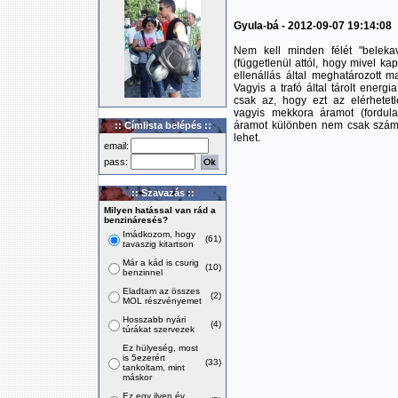
Gyula-bá - 2012-09-07 19:14:08
Nem kell minden félét "beleka
(függetlenül attól, hogy mivel ka
ellenállás által meghatározott ma
Vagyis a trafó által tárolt ener
csak az, hogy ezt az elérhetet
vagyis mekkora áramot (fordula
áramot különben nem csak számo
:: Címlista belépés ::
lehet.
email:
pass:
:: Szavazás ::
Milyen hatással van rád a
benzináresés?
Imádkozom, hogy
(61)
tavaszig kitartson
Már a kád is csurig
(10)
benzinnel
Eladtam az összes
(2)
MOL részvényemet
Hosszabb nyári
(4)
túrákat szervezek
Ez hülyeség, most
is 5ezerért
(33)
tankoltam, mint
máskor
Ez egy ilyen év,