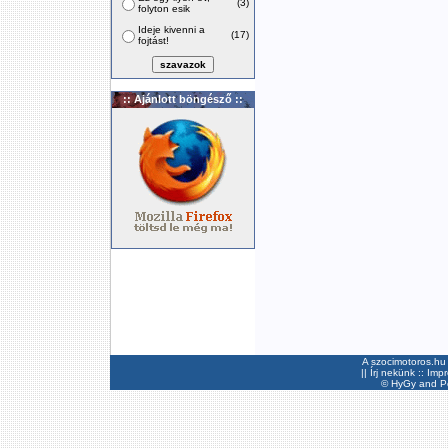
(3)
folyton esik
Ideje kivenni a
(17)
fojtást!
:: Ajánlott böngésző ::
A szocimotoros.hu 
||
Írj nekünk
::
Imp
©
HyGy
and Pee