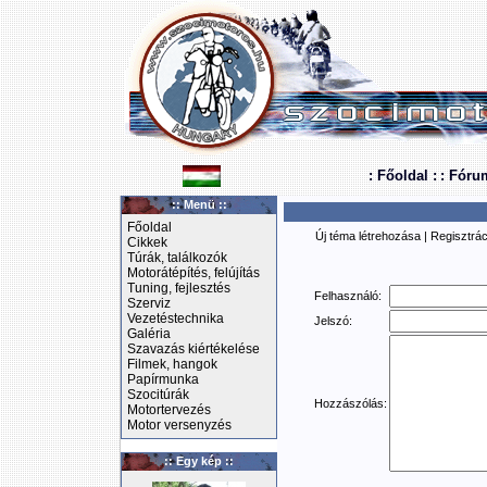
: Főoldal :
: Fóru
:: Menü ::
Főoldal
Új téma létrehozása
|
Regisztrác
Cikkek
Túrák, találkozók
Motorátépítés, felújítás
Tuning, fejlesztés
Felhasználó:
Szerviz
Vezetéstechnika
Jelszó:
Galéria
Szavazás kiértékelése
Filmek, hangok
Papírmunka
Szocitúrák
Hozzászólás:
Motortervezés
Motor versenyzés
:: Egy kép ::