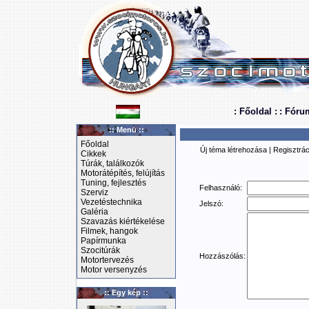
: Főoldal :
: Fóru
:: Menü ::
Főoldal
Új téma létrehozása
|
Regisztrác
Cikkek
Túrák, találkozók
Motorátépítés, felújítás
Tuning, fejlesztés
Felhasználó:
Szerviz
Vezetéstechnika
Jelszó:
Galéria
Szavazás kiértékelése
Filmek, hangok
Papírmunka
Szocitúrák
Hozzászólás:
Motortervezés
Motor versenyzés
:: Egy kép ::