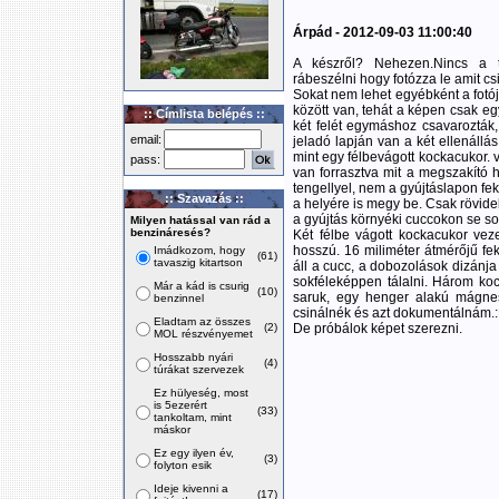
Árpád - 2012-09-03 11:00:40
A készről? Nehezen.Nincs a t
rábeszélni hogy fotózza le amit cs
Sokat nem lehet egyébként a fotójá
között van, tehát a képen csak eg
:: Címlista belépés ::
két felét egymáshoz csavarozták, 
email:
jeladó lapján van a két ellenállás
mint egy félbevágott kockacukor. 
pass:
van forrasztva mit a megszakító 
tengellyel, nem a gyújtáslapon fe
:: Szavazás ::
a helyére is megy be. Csak rövide
a gyújtás környéki cuccokon se sok
Milyen hatással van rád a
benzináresés?
Két félbe vágott kockacukor vez
hosszú. 16 miliméter átmérőjű fek
Imádkozom, hogy
(61)
tavaszig kitartson
áll a cucc, a dobozolások dizánja
sokféleképpen tálalni. Három ko
Már a kád is csurig
(10)
saruk, egy henger alakú mágne
benzinnel
csinálnék és azt dokumentálnám.
Eladtam az összes
(2)
De próbálok képet szerezni.
MOL részvényemet
Hosszabb nyári
(4)
túrákat szervezek
Ez hülyeség, most
is 5ezerért
(33)
tankoltam, mint
máskor
Ez egy ilyen év,
(3)
folyton esik
Ideje kivenni a
(17)