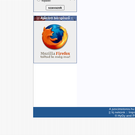
fojtást!
:: Ajánlott böngésző ::
A szocimotoros.hu 
||
Írj nekünk
::
Imp
©
HyGy
and Pee