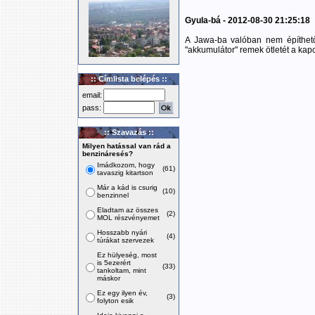
Gyula-bá - 2012-08-30 21:25:18
A Jawa-ba valóban nem építhető
"akkumulátor" remek ötletét a kapc
:: Címlista belépés ::
email:
pass:
:: Szavazás ::
Milyen hatással van rád a
benzináresés?
Imádkozom, hogy
(61)
tavaszig kitartson
Már a kád is csurig
(10)
benzinnel
Eladtam az összes
(2)
MOL részvényemet
Hosszabb nyári
(4)
túrákat szervezek
Ez hülyeség, most
is 5ezerért
(33)
tankoltam, mint
máskor
Ez egy ilyen év,
(3)
folyton esik