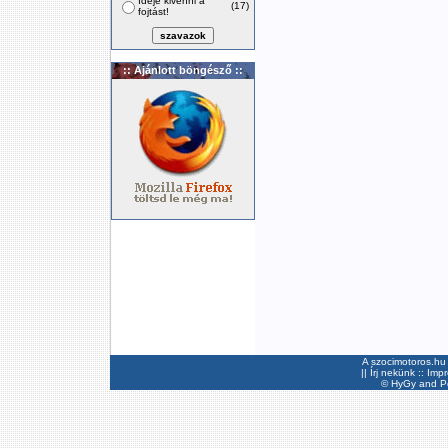
Ideje kivenni a
(17)
fojtást!
:: Ajánlott böngésző ::
A szocimotoros.hu 
||
Írj nekünk
::
Imp
©
HyGy
and Pee