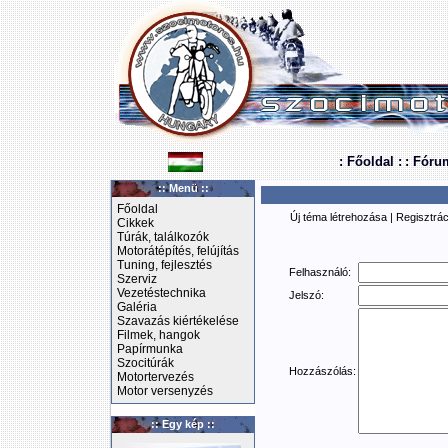
: Főoldal :
: Fóru
:: Menü ::
Főoldal
Új téma létrehozása
|
Regisztrác
Cikkek
Túrák, találkozók
Motorátépítés, felújítás
Tuning, fejlesztés
Felhasználó:
Szerviz
Vezetéstechnika
Jelszó:
Galéria
Szavazás kiértékelése
Filmek, hangok
Papírmunka
Szocitúrák
Hozzászólás:
Motortervezés
Motor versenyzés
:: Egy kép ::