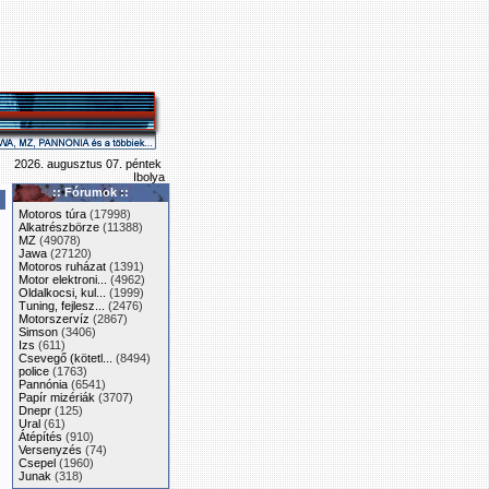
2026. augusztus 07. péntek
Ibolya
:: Fórumok ::
Motoros túra
(17998)
Alkatrészbörze
(11388)
MZ
(49078)
Jawa
(27120)
Motoros ruházat
(1391)
Motor elektroni...
(4962)
Oldalkocsi, kul...
(1999)
Tuning, fejlesz...
(2476)
Motorszervíz
(2867)
Simson
(3406)
Izs
(611)
Csevegő (kötetl...
(8494)
police
(1763)
Pannónia
(6541)
Papír mizériák
(3707)
Dnepr
(125)
Ural
(61)
Átépítés
(910)
Versenyzés
(74)
Csepel
(1960)
Junak
(318)