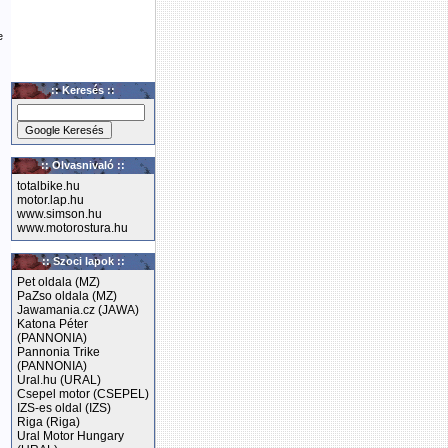
e
:: Keresés ::
:: Olvasnivaló ::
totalbike.hu
motor.lap.hu
www.simson.hu
www.motorostura.hu
:: Szoci lapok ::
Pet oldala (MZ)
PaZso oldala (MZ)
Jawamania.cz (JAWA)
Katona Péter
(PANNONIA)
Pannonia Trike
(PANNONIA)
Ural.hu (URAL)
Csepel motor (CSEPEL)
IZS-es oldal (IZS)
Riga (Riga)
Ural Motor Hungary