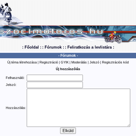
: Főoldal :
: Fórumok :
: Feliratkozás a levlistára :
- Fórumok -
Új téma létrehozása
|
Regisztráció
|
GYIK
|
Moderálás
|
Jelszó
|
Regisztrációs kód
Új hozzászólás
Felhasználó:
Jelszó:
Hozzászólás: