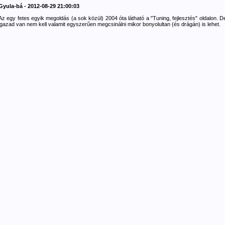
Gyula-bá - 2012-08-29 21:00:03
Az egy fetes egyik megoldás (a sok közül) 2004 óta látható a "Tuning, fejlesztés" oldalon. D
igazad van nem kell valamit egyszerűen megcsinálni mikor bonyolultan (és drágán) is lehet.