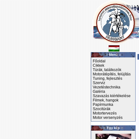
:: Menü ::
Főoldal
Cikkek
Túrák, találkozók
Motorátépítés, felújítás
Tuning, fejlesztés
Szerviz
Vezetéstechnika
Galéria
Szavazás kiértékelése
Filmek, hangok
Papírmunka
Szocitúrák
Motortervezés
Motor versenyzés
:: Egy kép ::