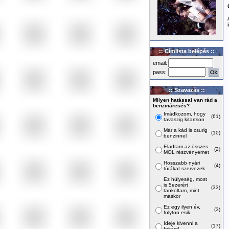
:: Címlista belépés ::
email:
pass:
:: Szavazás ::
Milyen hatással van rád a
benzináresés?
Imádkozom, hogy
(61)
tavaszig kitartson
Már a kád is csurig
(10)
benzinnel
Eladtam az összes
(2)
MOL részvényemet
Hosszabb nyári
(4)
túrákat szervezek
Ez hülyeség, most
is 5ezerért
(33)
tankoltam, mint
máskor
Ez egy ilyen év,
(3)
folyton esik
Ideje kivenni a
(17)
fojtást!