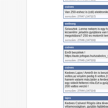
csöves
Van 250-eshez is (cdi) elektronik
sorszám: 27047
(147117)
wellnerg
Sziasztok .Lenne nekem is egy 
kicserélni ,jeladós gyújtásra van
megoldásra? 250 es motorról len
sorszám: 27046
(147116)
csöves
Erről beszélek !
https://auto.jofogas.hu/szabo
sorszám: 27045
(147115)
csöves
Kedves Lajos ! Amiről én is beszé
voltos,az enyém pedig 6 voltos
hanem valami más,talán a ferde
egy videót feltenni róla.Ezt a gy
200 vattos verzió !
sorszám: 27044
(147114)
lajos
Kedves Csöves! Rögös útra téved
villamosságban, gyújtás fajtákb