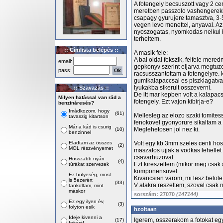
A fotengely becsuszott vagy 2 cen
meretben passzolo vashengerekk
csapagy gyurujere tamasztva, 3-5
vegen levo menettel, anyaval. Az 
nyoszogatas, nyomkodas nelkul 
terheltem.
:: Címlista belépés ::
A masik fele:
A bal oldal fekszik, felfele meredn
email:
gepkonyv szerint eljarva megtuze
pass:
racsusszantottam a fotengelyre. 
gumikalapaccsal es piszklagatva 
lyukakba sikerult osszeverni.
:: Szavazás ::
De itt mar kepben volt a kalapacs
Milyen hatással van rád a
fotengely. Ezt vajon kibirja-e?
benzináresés?
Imádkozom, hogy
(61)
Mellesleg az elozo szaki tomitess
tavaszig kitartson
fenokovel gyonyorure sikaltam a 
Már a kád is csurig
Meglehetosen jol nez ki.
(10)
benzinnel
Eladtam az összes
Volt egy kb 3mm szeles centi hoss
(2)
MOL részvényemet
maszatos ujjak a vodkas lehelle
csavarhuzoval.
Hosszabb nyári
(4)
Ezt kireszeltem (mikor meg csak a
túrákat szervezek
komponensuvel.
Ez hülyeség, most
Kivancsian varom, mi lesz belole
is 5ezerért
(33)
V alakra reszeltem, szoval csak 
tankoltam, mint
máskor
sorszám: 27070
(147144)
Ez egy ilyen év,
(3)
folyton esik
hzoltaan
Ideje kivenni a
Igerem, osszerakom a fotokat egy
(17)
fojtást!