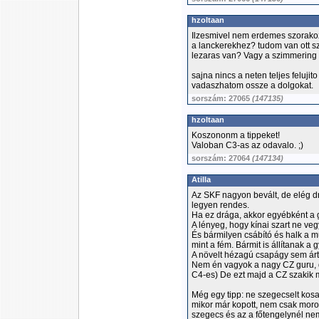
hzoltaan
Ilzesmivel nem erdemes szorakozn
a lanckerekhez? tudom van ott sz
lezaras van? Vagy a szimmering
sajna nincs a neten teljes feluji
vadaszhatom ossze a dolgokat.
sorszám: 27065
(147135)
hzoltaan
Koszononm a tippeket!
Valoban C3-as az odavalo. ;)
sorszám: 27064
(147134)
Atilla
Az SKF nagyon bevált, de elég drá
legyen rendes.
Ha ez drága, akkor egyébként a g
A lényeg, hogy kínai szart ne veg
És bármilyen csábító és halk a m
mint a fém. Bármit is állítanak a
A növelt hézagú csapágy sem árt, 
Nem én vagyok a nagy CZ guru, d
C4-es) De ezt majd a CZ szakik 
Még egy tipp: ne szegecselt kosa
mikor már kopott, nem csak mor
szegecs és az a főtengelynél nem