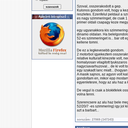
Szoval, osszerakodott a gep.
Kulonos gondom volt, hogy a ke
reszletes. Ezenfelul peldaul a s
:: Ajánlott böngésző ::
es nagy szimmeringet, de csak 1 ki
primer oldali csapagy koze megy 
egy ugyanakkora kis szimmering 
dinamo oldalan. Ha belelgondolok
52-es szimmeringet is... bar ott e
kellene tomni.
De ez a legkevesebb gondom.
2 motorbol igyekeztem osszerakni
relative kulturalt kinezete volt,
homalyosan vilagitott tyukszaros
nagycsavarhuzoval... de ki volt t
egy szakadt lanc miatt... (hogya
A masik sajnos, az agyon volt ka
gondoltam en, mikor epp mostam a 
egyenletesre, hogy az alu haz a 
De vegul is csak a blokkfelek oss
volna tenni.
Szerencsere az alu haz bele meg
52/20/7 -es szimmering) igy jol k
azt a barbart...
sorszám: 27069
(147143)