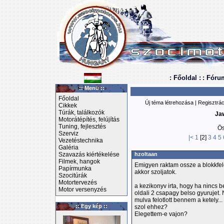
: Főoldal :
: Fóru
:: Menü ::
Főoldal
Új téma létrehozása
|
Regisztrác
Cikkek
Túrák, találkozók
Ja
Motorátépítés, felújítás
Tuning, fejlesztés
Ös
Szerviz
|<
1
[2]
3
4
5
Vezetéstechnika
Galéria
Szavazás kiértékelése
hzoltaan
Filmek, hangok
Emigyen raktam ossze a blokkfel
Papírmunka
akkor szoljatok.
Szocitúrák
Motortervezés
a kezikonyv irta, hogy ha nincs 
Motor versenyzés
oldali 2 csapagy belso gyurujet.
mulva felotlott bennem a ketely..
:: Egy kép ::
szol ehhez?
Elegettem-e vajon?