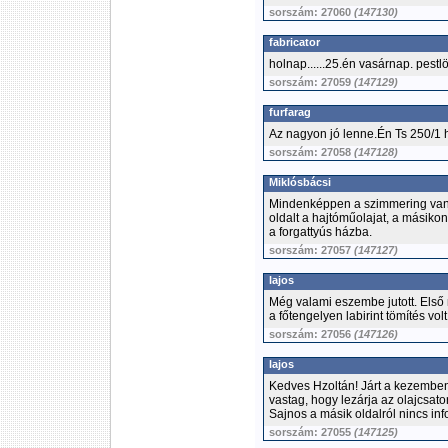
sorszám: 27060
(147130)
fabricator
holnap......25.én vasárnap. pestlö
sorszám: 27059
(147129)
furfarag
Az nagyon jó lenne.Én Ts 250/1 
sorszám: 27058
(147128)
Miklósbácsi
Mindenképpen a szimmering van le
oldalt a hajtóműolajat, a másiko
a forgattyús házba.
sorszám: 27057
(147127)
lajos
Még valami eszembe jutott. Első
a főtengelyen labirint tömítés vol
sorszám: 27056
(147126)
lajos
Kedves Hzoltán! Járt a kezemben
vastag, hogy lezárja az olajcsat
Sajnos a másik oldalról nincs in
sorszám: 27055
(147125)