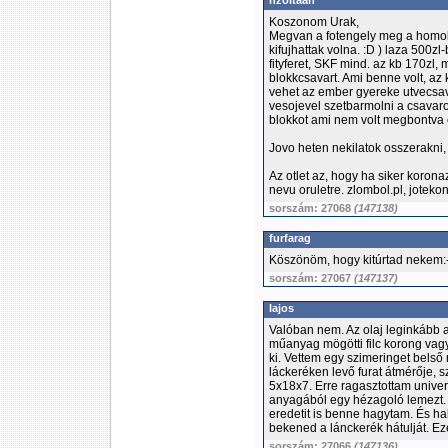
hzoltaan
Koszonom Urak,
Megvan a fotengely meg a homokfu
kifujhattak volna. :D ) laza 500zl
fityferet, SKF mind. az kb 170z
blokkcsavart. Ami benne volt, az kb
vehet az ember gyereke utvecsav
vesojevel szetbarmolni a csavaro
blokkot ami nem volt megbontva e
Jovo heten nekilatok osszerakni,
Az otlet az, hogy ha siker koron
nevu oruletre. zlombol.pl, jotekon
sorszám: 27068
(147138)
furfarag
Köszönöm, hogy kitúrtad nekem:
sorszám: 27067
(147137)
lajos
Valóban nem. Az olaj leginkább a 
műanyag mögötti filc korong vag
ki. Vettem egy szimeringet belső
láckeréken levő furat átmérője,
5x18x7. Erre ragasztottam unive
anyagából egy hézagoló lemezt. Í
eredetit is benne hagytam. És ha
bekened a lánckerék hátulját. Ez
sorszám: 27066
(147136)