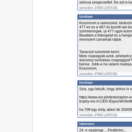
sehova szegecseltet. De azt is tu
sorszám: 27063
(147133)
hzoltaan
Koszonom a valaszokat. Idokozbe
477-es es a 487-es kozott van k
szimmeringek. (a 477 ugye kulono
Beadtam a fotengelyt es a henger
mennyiert csinalnak rajtuk.
Tanacsot szeretnek kerni:
Mely csapagyak azok, amelyek j
alacsony surlodasu csapaggyal? 
benne. Jobb-e ha valami markasa
Koszonom,
sorszám: 27062
(147132)
hzoltaan
Szia, ugy latszik, hogy ahhoz is 
https://www.olx.pl/oferta/zaplon
trophy-mz-rt-CID5-IDgsorW.htm
ha 70ft egy zloty, akkor kb 20000
sorszám: 27061
(147131)
fabricator
24.-n vasárnap.....Pestlörinc...