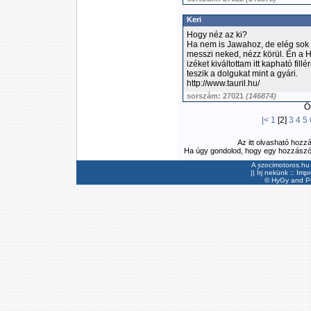
Keri
Hogy néz az ki?
Ha nem is Jawahoz, de elég sok 
messzi neked, nézz körül. Én a
izéket kiváltottam itt kapható fi
teszik a dolgukat mint a gyári.
http://www.tauril.hu/
sorszám: 27021
(146874)
Ös
|<
1
[2]
3
4
5
Az itt olvasható hozz
Ha úgy gondolod, hogy egy hozzászólás
A szocimotoros.hu 
||
Írj nekünk
::
Imp
©
HyGy
and Pee