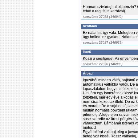
Honnan szivároghat ott benzin? 
tehat a regi fajta karbival)
sorszám: 27028
(146940)
hzoltaan
Ez nálam is igy vala. Melegben 
úgy hallom ez gyakori. Nálam mü
sorszám: 27027
(146939)
liter6
Köszi a segítséget! Az enyémbe
sorszám: 27026
(146895)
Árpád
Igazából minden váltó, hajtómű 
automatikus váltókba valók. De 
tapasztalatom hogy minél közele
Utoljára egy ismerősnek kissé ko
töltöttem, már egy éve a kopás e
nem siránkozott az illető. De ez k
és maradt. De a sajátom új lamell
miután normális bowdent raktam f
pihenőig. A legelején szívtam s
sose szerette az ürest pörgés k
várakoztam. Lámpánál istenes vol
motor. :)
Egyébbként volt baj elég a jawám
beteg volt kissé. Rossz váltóolaj,