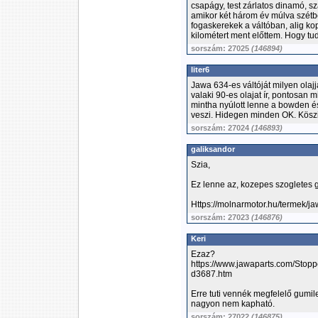
csapágy, test zárlatos dinamó, s
amikor két három év múlva szétbo
fogaskerekek a váltóban, alig ko
kilométert ment előttem. Hogy tud
sorszám: 27025
(146894)
liter6
Jawa 634-es váltóját milyen olajj
valaki 90-es olajat ír, pontosan 
mintha nyúlott lenne a bowden é
veszi. Hidegen minden OK. Köszi
sorszám: 27024
(146893)
galiksandor
Szia,
Ez lenne az, kozepes szogletes g
Https://molnarmotor.hu/termek/
sorszám: 27023
(146876)
Keri
Ezaz?
https://www.jawaparts.com/Stop
d3687.htm
Erre tuti vennék megfelelő gum
nagyon nem kapható.
sorszám: 27022
(146875)