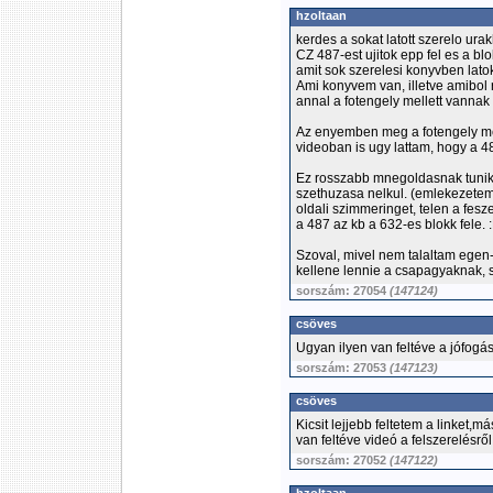
hzoltaan
kerdes a sokat latott szerelo ura
CZ 487-est ujitok epp fel es a b
amit sok szerelesi konyvben lato
Ami konyvem van, illetve amibol 
annal a fotengely mellett vannak
Az enyemben meg a fotengely me
videoban is ugy lattam, hogy a 48
Ez rosszabb mnegoldasnak tunik,
szethuzasa nelkul. (emlekezetem
oldali szimmeringet, telen a fesz
a 487 az kb a 632-es blokk fele. 
Szoval, mivel nem talaltam egen-
kellene lennie a csapagyaknak,
sorszám: 27054
(147124)
csöves
Ugyan ilyen van feltéve a jófogáso
sorszám: 27053
(147123)
csöves
Kicsit lejjebb feltetem a linket
van feltéve videó a felszerelésről
sorszám: 27052
(147122)