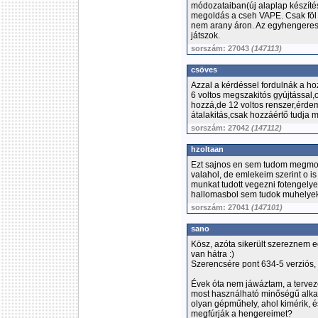
módozataiban(új alaplap készíté
megoldás a cseh VAPE. Csak föl 
nem arany áron. Az egyhengeres
játszok.
sorszám: 27043
(147113)
csöves
Azzal a kérdéssel fordulnák a h
6 voltos megszakitós gyújtással,o
hozzá,de 12 voltos renszer,érde
átalakitás,csak hozzáértő tudja
sorszám: 27042
(147112)
hzoltaan
Ezt sajnos en sem tudom megmond
valahol, de emlekeim szerint o i
munkat tudott vegezni fotengely
hallomasbol sem tudok muhelyeke
sorszám: 27041
(147101)
sano
Kösz, azóta sikerült szereznem 
van hátra :)
Szerencsére pont 634-5 verziós,
Évek óta nem jáwáztam, a tervez
most használható minőségű alkat
olyan gépműhely, ahol kimérik, és
megfúrják a hengereimet?