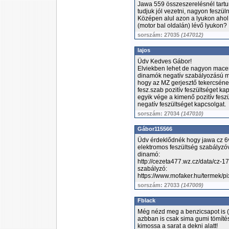
Jawa 559 összeszerelésnél tart
tudjuk jól vezetni, nagyon feszül
Középen alul azon a lyukon ahol 
(motor bal oldalán) lévő lyukon?
sorszám: 27035
(147012)
lajos
Üdv Kedves Gábor!
Elviekben lehet de nagyon mace
dinamók negatív szabályozású míg
hogy az MZ gerjesztő tekercséne
fesz.szab pozitív feszültséget ka
egyik vége a kimenő pozitív fesz
negatív feszültséget kapcsolgat.
sorszám: 27034
(147010)
Gábor115566
Üdv érdeklődnék hogy jawa cz 6v
elektromos feszültség szabályzó
dinamó:
http://cezeta477.wz.cz/data/cz-1
szabályzó:
https://www.mofaker.hu/termek/p
sorszám: 27033
(147009)
Fblack
Még nézd meg a benzicsapot is (á
azbban is csak sima gumi tömítés 
kimossa a sarat a dekni alatt!