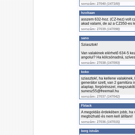
sorszám: 27040
(147100)
hzoltaan
asszem 632-hoz. (CZ-hez) volt cz
akad valami, de az a CZ350-es le
sorszám: 27039
(147098)
sano
Sziasztok!
Van valakinek elérhető 634-5 ke
angolul? Ha kölcsönadná, szív
sorszám: 27038
(147093)
koko
sziasztok!, ha kellene valakinek,
generátor szett, van 2 garnitúra 
alaplap, forgórésszel, megszakítók
sunesz55@freemail.hu
sorszám: 27037
(147042)
Fblack
A megoldás érdekében jobb, ha v
megbízható és nem kell állítani!
sorszám: 27036
(147015)
berg istván