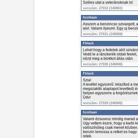
Széles utat a veteránoknak is!
sorszám: 27032
(146961)
hzoltaan
Asszem a benzincso szivargott, a
alol. Valami ilyesmi. Egy uj benz
sorszám: 27031
(146958)
Fblack
Lehet hogy a fedelek alól szivár
Vedd le a lánckerék oldali feelet, 
nézd meg a blokkot állás után.
sorszám: 27030
(146946)
Fblack
Szia!
A levétel egyszerű: lelazítod a m
megszakító alaplapot levetted) é
helyen egyszerre a forgórésznek.
Üdv!
sorszám: 27029
(146945)
hzoltaan
Valami dzsuvesz mindig marad a 
Ugy vettem észre, hogy a karbi k
valószínűleg csak menet közben,
benzin lemossa a retket es hagy e
retek.