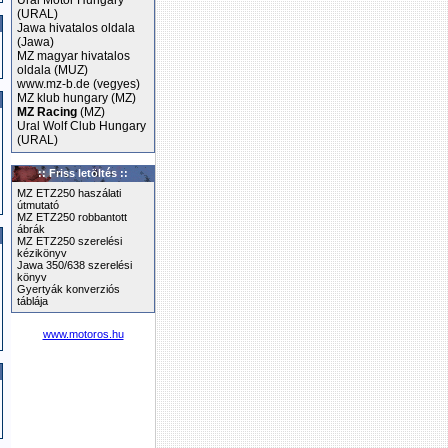
Ural Motor Hungary
(URAL)
Jawa hivatalos oldala
(Jawa)
MZ magyar hivatalos
oldala (MUZ)
www.mz-b.de (vegyes)
MZ klub hungary (MZ)
MZ Racing
(MZ)
Ural Wolf Club Hungary
(URAL)
:: Friss letöltés ::
MZ ETZ250 haszálati
útmutató
MZ ETZ250 robbantott
ábrák
MZ ETZ250 szerelési
kézikönyv
Jawa 350/638 szerelési
könyv
Gyertyák konverziós
táblája
www.motoros.hu