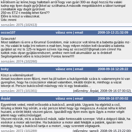
kérdésem az lenne,hogy hallottam arról hogy van gyári 300-as dugó hozzá.Ha valaki
tudna egy ilyen dugót gyűrűkkel az szólhatna.A második megoldásként a tábori tuningal
csináltatok egy dugót gyűrűvel.
250-es ETZ-t meddig lehet fúrni??
Előre is köszi a válaszokat.
Üdv.:mreni
sorszám: 2075
(102413)
occse107
válasz erre
|
email
2008-10-13 21:32:09
Sziasztok!
Most találtam rá erre a fórumra! Gondolom, már sokszor volt téma itt a babetta gyújtás mz-
re. Ha valaki le tudja írni nekem e.mail-ben, hogy milyen módon kell rávariálni a babetta
gyújtást az mz ts 125-re legyen szíves írja meg az occse107@gmail.com címre! Ha
tudtok más olyan gyújtásrendszert, amihez nem kell akumulátor az is érdekel!
Segítségeteket előre is köszönöm! Fontos lenne!!!!!
sorszám: 2074
(102260)
boky
válasz erre
|
email
2008-09-16 12:28:22
Köszi a véleményeket!
Amiatt kezdtem ezen filózni, mert ha jól tudom a bukógombák szára is valamennyire ki van
gyengítve, hogy ha csúszáskor elakad valamiben, inkább törjön le, minthogy a vázat
tekerje el. Persze bukócsőnél máshogy néz ki egy beakadás...
sorszám: 2073
(101301)
(
előzmény:
Árpád, 2008-09-16 07:00:02)
Árpád
válasz erre
|
email
2008-09-16 07:00:02
Egyetértek veled, minél erőssebb a bukócső, annál jobb. Ugyanis ha elgörbül a cső,
tényleg a blokk fog sérüln, a váz persze lehet hogy így megússza. A vázat néha ki lehet
huzatni, a törött blokk viszont gázos. Igazáből egy ilyen esés igyis űgyis a motor végét
jelenti nagy valószínűséggel.
Viszont nézzük, mi is a bukócső másik, talán fontossabb szerepe: Védi a dolgozó lábát, ha
eséskor a motor alá kerülne. Ha bukáskor a motor alatt felejtjük a patánk, igazán nem
mindegy, hogy a bukócső tartja e a motort , vagy szeretett végtagunk.
sorszám: 2072
(101289)
(
előzmény:
tams9, 2008-09-15 23:22:00)