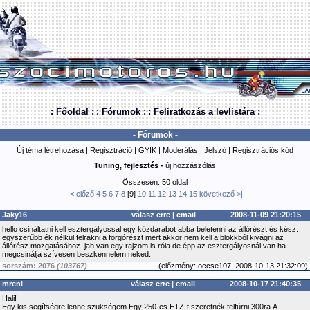
: Főoldal :
: Fórumok :
: Feliratkozás a levlistára :
- Fórumok -
Új téma létrehozása
|
Regisztráció
|
GYIK
|
Moderálás
|
Jelszó
|
Regisztrációs kód
Tuning, fejlesztés -
új hozzászólás
Összesen: 50 oldal
|<
előző
4
5
6
7
8
[9]
10
11
12
13
14
15
következő
>|
Jaky16
válasz erre
|
email
2008-11-09 21:20:15
hello csináltatni kell esztergályossal egy közdarabot abba beletenni az állórészt és kész.
egyszerűbb ék nélkül felrakni a forgórészt mert akkor nem kell a blokkból kivágni az
állórész mozgatásához. jah van egy rajzom is róla de épp az esztergályosnál van ha
megcsinálja szívesen beszkennelem neked.
sorszám: 2076
(103767)
(
előzmény:
occse107, 2008-10-13 21:32:09)
mreni
válasz erre
|
email
2008-10-17 21:40:35
Hali!
Egy kis segítségre lenne szükségem.Egy 250-es ETZ-t szeretnék felfúrni 300ra.A