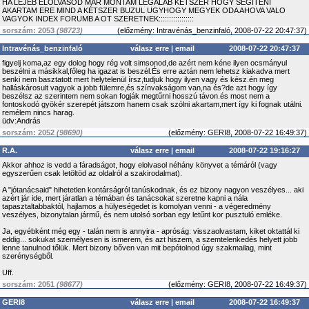
HA LEJEB ELOLVASOD MÁR MONTAM LEGALÁB KÉTSZER HOGY SEGITENI
AKARTAM ERE MIND A KÉTSZER BUZUL UGYHOGY MEGYEK ODA AHOVA VALO
VAGYOK INDEX FORUMB A OT SZERETNEK:::::::::::::::::
sorszám: 2053
(98723)
(
előzmény:
Intravénás_benzinfaló, 2008-07-22 20:47:37)
Intravénás_benzinfaló
válasz erre
|
email
2008-07-22 20:47:37
figyelj koma,az egy dolog hogy rég volt simsonod,de azért nem kéne ilyen ocsmányul
beszélni a másikkal,főleg ha igazat is beszél.És erre aztán nem lehetsz kiakadva mert
senki nem basztatott mert helytelenül írsz,tudjuk hogy ilyen vagy és kész.én meg
halláskárosult vagyok a jobb fülemre,és színvakságom van,na és?de azt hogy így
beszélsz az szerintem nem sokan fogják megtűrni hosszú távon.és most nem a
fontoskodó gyökér szerepét játszom hanem csak szólni akartam,mert így ki fognak utálni.
remélem nincs harag.
üdv:András
sorszám: 2052
(98690)
(
előzmény:
GERI8, 2008-07-22 16:49:37)
R.A.
válasz erre
|
email
2008-07-22 19:16:27
Akkor ahhoz is vedd a fáradságot, hogy elolvasol néhány könyvet a témáról (vagy
egyszerűen csak letöltöd az oldalról a szakirodalmat).
A "jótanácsaid" hihetetlen kontárságról tanúskodnak, és ez bizony nagyon veszélyes... aki
azért jár ide, mert járatlan a témában és tanácsokat szeretne kapni a nála
tapasztaltabbaktól, hajlamos a hülyeségedet is komolyan venni - a végeredmény
veszélyes, bizonytalan jármű, és nem utolsó sorban egy letűnt kor pusztuló emléke.
Ja, egyébként még egy - talán nem is annyira - apróság: visszaolvastam, kiket oktattál ki
eddig... sokukat személyesen is ismerem, és azt hiszem, a szemtelenkedés helyett jobb
lenne tanulnod tőlük. Mert bizony bőven van mit bepótolnod úgy szakmailag, mint
szerénységből.
Uff.
sorszám: 2051
(98677)
(
előzmény:
GERI8, 2008-07-22 16:49:37)
GERI8
válasz erre
|
email
2008-07-22 16:49:37