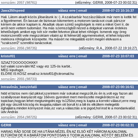
sorszám: 2057
(98761)
(
előzmény:
GERI8, 2008-07-23 00:02:31)
Jawa350speed
válasz erre
|
email
2008-07-23 10:16:37
Hali. Látom akadt közös jóbarátunk is:-). A szakbarbár hozzászólások már nem is keltik fel
a figyelmemet. Én lassan de biztosan kiismertem a motorom tanácsot csak párszor
kértem de akkor kaptam is. Akadtak olyan szintű segítségek is mint a miket Geri ír, de
arról nem vettem tudomást. Ha más szemszögből nézed a dolgokat vannak érdekes
lehetőségek amiket egy két sör mellet felvetve jókat lehet röhögni. Ismerek egy öreg
motorszerelőt vele megszoktam vitatni az itt felmerülő agymenéseket, el lehet képzelni
mekkora röhögések közepette. Ha másért ne mlegalább ezért megéri elolvasni a
"szakszerű" szerelési tanácsokat.
sorszám: 2056
(98735)
(
előzmény:
R.A., 2008-07-22 19:16:27)
kristof01
válasz erre
|
email
2008-07-23 10:07:03
SZIAZTOOOOOOKKK!!
tud valaki szerválni MZ vagy etz 125-ös karbit..
MEG kipufogot..
ELÖRE IS KÖSZ email:sz.kristof01@citromail.hu
sorszám: 2055
(98733)
Intravénás_benzinfaló
válasz erre
|
email
2008-07-23 00:16:51
hidd el biztos nem rád pikkel,szerintem már sokakat megszólt,és én is,volt egy fazon aki
szabályosan leanyázott egy 16éves gyereket mert merészelte megkérdezni az mz
topicban,hogyan lehet megtuningolni egy ts125öst,meg is kapta a korrekt választ,erre meg
jött egy útszéli köcsög és leugatta,nálam ott borult ki a bili és elkültem melegebb
éghajlatra.minden környezet más,ez van,a választás a te jogod,hol irod le a mondanivalód.
üdv:András
sorszám: 2054
(98725)
(
előzmény:
GERI8, 2008-07-23 00:02:31)
GERI8
válasz erre
|
email
2008-07-23 00:02:31
HARAG RÁD SOSE DE HA UTÁNA NÉZEL ÉN AZ ELSÖ KÉT HÁROM ALKALOMAL
ELTÜRÖM DE R A BARÁTOM PONTOSAN 6 TODIK ALKALOMAL KÖTÖT BELEÉM ÉS