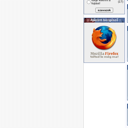
Ideje kivenni a
(17)
fojtást!
:: Ajánlott böngésző ::