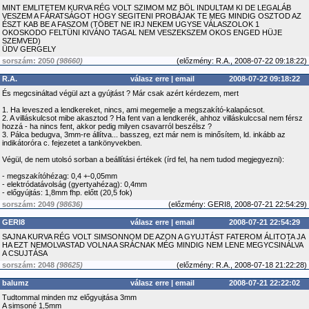
MINT EMLITETEM KURVA RÉG VOLT SZIMOM MZ BÖL INDULTAM KI DE LEGALÁB
VESZEM A FÁRATSÁGOT HOGY SEGITENI PROBÁJAK TE MEG MINDIG OSZTOD AZ
ÉSZT KAB BE A FASZOM (TÖBET NE IRJ NEKEM UGYSE VÁLASZOLOK 1
OKOSKODO FELTÜNI KIVÁNO TAGAL NEM VESZEKSZEM OKOS ENGED HÜJE
SZEMVED)
ÜDV GERGELY
sorszám: 2050
(98660)
(
előzmény:
R.A., 2008-07-22 09:18:22)
R.A.
válasz erre
|
email
2008-07-22 09:18:22
És megcsináltad végül azt a gyújtást ? Már csak azért kérdezem, mert
1. Ha leveszed a lendkereket, nincs, ami megemelje a megszakító-kalapácsot.
2. A villáskulcsot mibe akasztod ? Ha fent van a lendkerék, ahhoz villáskulccsal nem férsz
hozzá - ha nincs fent, akkor pedig milyen csavarról beszélsz ?
3. Pálca bedugva, 3mm-re állítva... basszeg, ezt már nem is minősítem, ld. inkább az
indikátoróra c. fejezetet a tankönyvekben.
Végül, de nem utolsó sorban a beállítási értékek (írd fel, ha nem tudod megjegyezni):
- megszakítóhézag: 0,4 +-0,05mm
- elektródatávolság (gyertyahézag): 0,4mm
- előgyújtás: 1,8mm fhp. előtt (20,5 fok)
sorszám: 2049
(98636)
(
előzmény:
GERI8, 2008-07-21 22:54:29)
GERI8
válasz erre
|
email
2008-07-21 22:54:29
SAJNA KURVA RÉG VOLT SIMSONNOM DE AZON A GYUJTÁST FATEROM ÁLITOTA JA
HA EZT NEMOLVASTAD VOLNA A SRÁCNAK MÉG MINDIG NEM LENE MEGYCSINÁLVA
A CSUJTÁSA
sorszám: 2048
(98625)
(
előzmény:
R.A., 2008-07-18 21:22:28)
balumz
válasz erre
|
email
2008-07-21 22:22:02
Tudtommal minden mz előgyujtása 3mm
A simsoné 1,5mm