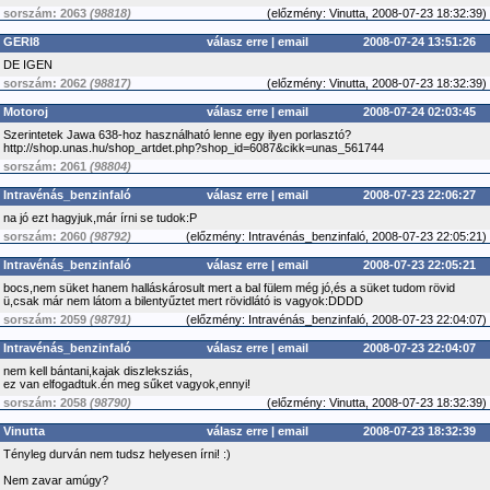
sorszám: 2063
(98818)
(
előzmény:
Vinutta, 2008-07-23 18:32:39)
GERI8
válasz erre
|
email
2008-07-24 13:51:26
DE IGEN
sorszám: 2062
(98817)
(
előzmény:
Vinutta, 2008-07-23 18:32:39)
Motoroj
válasz erre
|
email
2008-07-24 02:03:45
Szerintetek Jawa 638-hoz használható lenne egy ilyen porlasztó?
http://shop.unas.hu/shop_artdet.php?shop_id=6087&cikk=unas_561744
sorszám: 2061
(98804)
Intravénás_benzinfaló
válasz erre
|
email
2008-07-23 22:06:27
na jó ezt hagyjuk,már írni se tudok:P
sorszám: 2060
(98792)
(
előzmény:
Intravénás_benzinfaló, 2008-07-23 22:05:21)
Intravénás_benzinfaló
válasz erre
|
email
2008-07-23 22:05:21
bocs,nem süket hanem halláskárosult mert a bal fülem még jó,és a süket tudom rövid
ü,csak már nem látom a bilentyűztet mert rövidlátó is vagyok:DDDD
sorszám: 2059
(98791)
(
előzmény:
Intravénás_benzinfaló, 2008-07-23 22:04:07)
Intravénás_benzinfaló
válasz erre
|
email
2008-07-23 22:04:07
nem kell bántani,kajak diszleksziás,
ez van elfogadtuk.én meg sűket vagyok,ennyi!
sorszám: 2058
(98790)
(
előzmény:
Vinutta, 2008-07-23 18:32:39)
Vinutta
válasz erre
|
email
2008-07-23 18:32:39
Tényleg durván nem tudsz helyesen írni! :)
Nem zavar amúgy?