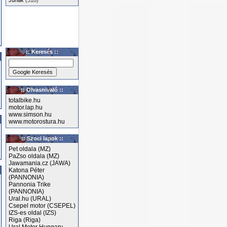
Junak
(318)
:: Keresés ::
:: Olvasnivaló ::
totalbike.hu
motor.lap.hu
www.simson.hu
www.motorostura.hu
:: Szoci lapok ::
Pet oldala (MZ)
PaZso oldala (MZ)
Jawamania.cz (JAWA)
Katona Péter
(PANNONIA)
Pannonia Trike
(PANNONIA)
Ural.hu (URAL)
Csepel motor (CSEPEL)
IZS-es oldal (IZS)
Riga (Riga)