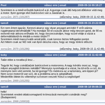
Pool
válasz erre
|
email
2008-09-16 00:18:27
Szerintem is a minél erősebb bukócső a jó. A gyenge csak álló helyzeti dőléskor védi meg
a motor. Ilyen gyenge első bukócsöve van a Jawának is.
sorszám: 2071
(101287)
(
előzmény:
boky, 2008-09-15 11:42:48)
tams9
válasz erre
|
email
2008-09-15 23:22:00
Ezt nem értem igazán. Keresni akarsz egy olyan anyagot ami kibír F erőt utánna
rugalmatanul derofmálódik? Ha mondjuk 50-el csúszik akkor még nincsen gond, de 90 es
esésnél már akkora erőhatás éri, hogy összecsukoljon, hogy ezzel védje a vázat a
deformálódástól és inkább a motor törjön??
Szerintem minél masszívabb annál jobb, csak keress biztos felfogatási pontot.
Azt hittem csak az MZ-nek van ilyen deszka váza, hogy az megy tönkre először.
sorszám: 2070
(101286)
(
előzmény:
boky, 2008-09-15 11:42:48)
boky
válasz erre
|
email
2008-09-15 11:42:48
Talán ebbe a rovatba jó lesz...
Tegyük fel, hogy csinál(tat)ok bukócsövet a motoromra. A nagy kérdés most az, hogy
milyen anyagból érdemes nekiállni? Mennyire nyomhatja el a vázat, ha túl erős a cső, és
mennyire nem véd semmit, ha túl gyenge? És mekkora az a tartomány, ami éppen jó?
Nem szoci motorról van szó, de a probléma arra is adoptálható.
Mindenféle ötletet és véleményt szívesen veszek! Köszi a segítséget!
sorszám: 2069
(101255)
tams9
válasz erre
|
email
2008-08-18 09:08:33
hello!
Szerintetek eredeti oldalcsomagtartó krómozását mennyiért csinálnák meg?
(Budapesten)
sorszám: 2068
(100018)