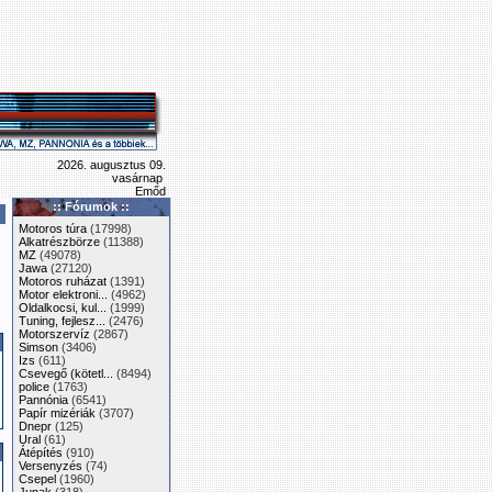
2026. augusztus 09.
vasárnap
Emőd
:: Fórumok ::
Motoros túra
(17998)
Alkatrészbörze
(11388)
MZ
(49078)
Jawa
(27120)
Motoros ruházat
(1391)
Motor elektroni...
(4962)
Oldalkocsi, kul...
(1999)
Tuning, fejlesz...
(2476)
Motorszervíz
(2867)
Simson
(3406)
Izs
(611)
Csevegő (kötetl...
(8494)
police
(1763)
Pannónia
(6541)
Papír mizériák
(3707)
Dnepr
(125)
Ural
(61)
Átépítés
(910)
Versenyzés
(74)
Csepel
(1960)