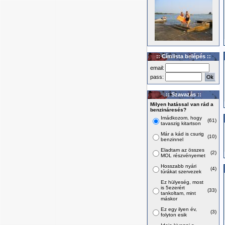
:: Címlista belépés ::
email:
pass:
:: Szavazás ::
Milyen hatással van rád a
benzináresés?
Imádkozom, hogy
(61)
tavaszig kitartson
Már a kád is csurig
(10)
benzinnel
Eladtam az összes
(2)
MOL részvényemet
Hosszabb nyári
(4)
túrákat szervezek
Ez hülyeség, most
is 5ezerért
(33)
tankoltam, mint
máskor
Ez egy ilyen év,
(3)
folyton esik