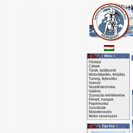
:: Menü ::
Főoldal
Cikkek
Túrák, találkozók
Motorátépítés, felújítás
Tuning, fejlesztés
Szerviz
Vezetéstechnika
Galéria
Szavazás kiértékelése
Filmek, hangok
Papírmunka
Szocitúrák
Motortervezés
Motor versenyzés
:: Egy kép ::