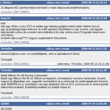
L.Balázs
válasz erre
|
email
2008-08-13 21:52:12
Jó állapotú MZ sportkormányt keresek! e-mail: balazsnakvan@freemail.hu
sorszám: 2067
(99847)
Hege14
válasz erre
|
email
2008-08-13 18:13:34
Hali
Van egy 250es cross ETZ-m amibe egy babetta gyújtást tettem bele! Vettem hozzá
egy új gyújtóegységet (tirisztor és trafó egyben) bekötöttem a rajz szerint, volt egypár
halványabb szikra de a motort nem inditotta el és már szikra sincs!!! A gyújtó tekercsem
Jó!!! Akkor
mi lehet nála a baj???? Légyszi segítsetek!!! Köszönöm
sorszám: 2066
(99836)
ThUnDer
válasz erre
|
email
2008-08-12 20:27:22
simson11@msn.com -on érdeklődjetek, nem a vipmailesen!! Köszi
ThUndeR
sorszám: 2065
(99811)
(
előzmény:
ThUnDer, 2008-08-12 20:21:28)
ThUnDer
válasz erre
|
email
2008-08-12 20:21:28
Eladó Mikuni Vm 36 Racing Carburettor
Eladó egy Mikuni VM 36-os /36mm-es légtorkú, körtolattyús/ verseny karburátor. A karbi
nagyon jó állapotban van, nagyobb nyomatékot ad a motornak és stabil alapjáratot biztosít,
akár 800RPM-en is. A karbihoz van egy átalakítot 250-es ETZ szívócsonk is amivel gondd
nélkül felszerelhető. Érdeklődj emailben és küldök képet is!
ThUnDeR
sorszám: 2064
(99810)
GERI8
válasz erre
|
email
2008-07-24 13:52:46
DE IGEN