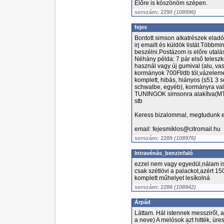
Előre is köszönöm szépen.
sorszám: 2290
(108996)
fejes
Bontott simson alkatrészek elad
irj emailt és küldök listát.Több
beszélni.Postázom is előre utalá
Néhány példa: 7 pár első teleszk
használ vagy új gumival (alu, vas
kormányok 700Ft/db tól,vázelemek
komplett, hibás, hiányos (s51 3 
schwalbe, egyéb), kormányra val
TUNINGOK simsonra alakítva(MTX
stb
Keress bizalommal, megtudunk e
email: fejesmiklos@citromail.hu
sorszám: 2289
(108976)
Intravénás_benzinfaló
ezzel nem vagy egyedül,nálam 
csak szétlövi a palackot,azért 15
komplett műhelyet lesíkolná
sorszám: 2288
(108942)
Árpád
Láttam. Hál istennek messziről,
a neve) A melósok azt hitték, üre