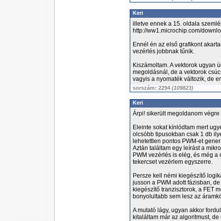
Keri
illetve ennek a 15. oldala szeml
http://ww1.microchip.com/downl
Ennél én az első grafikont akart
vezérlés jobbnak tűnik.
Kiszámoltam. A vektorok ugyan ú
megoldásnál, de a vektorok csúc
vagyis a nyomaték változik, de e
sorszám: 2294
(109823)
Keri
Árpi! sikerült megoldanom végre
Eleinte sokat kínlódtam mert ugye
olcsóbb tipusokban csak 1 db ily
lehetettlen pontos PWM-et generá
Aztán találtam egy leírást a mikr
PWM vezérlés is elég, és még a 
tekercset vezérlem egyszerre.
Persze kell némi kiegészítő logi
jusson a PWM adott fázisban, de 
kiegészítő tranzisztorok, a FET 
bonyolultabb sem lesz az áramkö
A mutató lágy, ugyan akkor ford
kitaláltam már az algoritmust, d