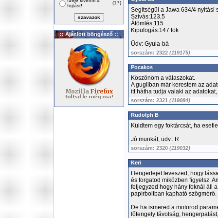
Ideje kivenni a
(17)
fojtást!
Segítségül a Jawa 634/4 nyitási
Szívás:123,5
Átömlés:115
Kipufogás:147 fok
:: Ajánlott böngésző ::
Üdv: Gyula-bá
sorszám: 2322
(119175)
Pocakos
Köszönöm a válaszokat.
A gugliban már kerestem az ada
itt hátha tudja valaki az adatoka
sorszám: 2321
(119084)
Rudolph B
Küldtem egy foktárcsát, ha esetle
Jó munkát, üdv.: R
sorszám: 2320
(119032)
Keri
Hengerfejet leveszed, hogy lássa
és forgatod miközben figyelsz. A
feljegyzed hogy hány foknál áll a
papírboltban kapható szögmérő.
De ha ismered a motorod paramét
főtengely távolság, hengerpalást,