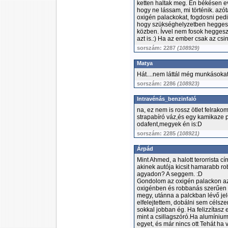
ketten haltak meg. Én békésen e
hogy ne lássam, mi történik. az
oxigén palackokat, fogdosni ped
hogy szükséghelyzetben hegges
közben. Ívvel nem fosok heggesz
azt is.:) Ha az ember csak az csin
sorszám: 2287
(108929)
Matya
Hát....nem láttál még munkásokat 
sorszám: 2286
(108923)
Intravénás_benzinfaló
na, ez nem is rossz ötlet felrak
strapabíró váz,és egy kamikaze pil
odafent,megyek én is:D
sorszám: 2285
(108921)
Árpád
Mint Ahmed, a halott terorrista 
akinek autója kicsit hamarabb robb
agyadon? A seggem. :D
Gondolom az oxigén palackon azért
oxigénben és robbanás szerűen ég 
megy, utánna a palckban lévő jel
elfelejtettem, dobálni sem célsz
sokkal jobban ég. Ha felizzítasz
mint a csillagszóró.Ha alumínium
egyet, és már nincs ott Tehát ha 