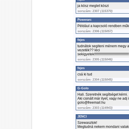
ja kösz meglet köszi
sorszám: 2307
(115370)
Powerarc
Például a kapcsoló rendben műkö
sorszám: 2306
(115057)
fejes
tudnátok segiteni ménem megy a 
vezeték?? léci
sekigyetek!!!!!!!!!!!!!!!!!!!!!!!!!!!!!!!!!!!!!!!!!!!!!!
sorszám: 2305
(115046)
fejes
csá ki tud
sorszám: 2304
(115045)
G-Golo
Hali. Szeretnék segítséget kérni
Aki csinált már ilyet, vagy ne adj 
golo@freemail.hu
sorszám: 2303
(114943)
JENCI
Szewasztok!
Megtudná nekem mondani valaki