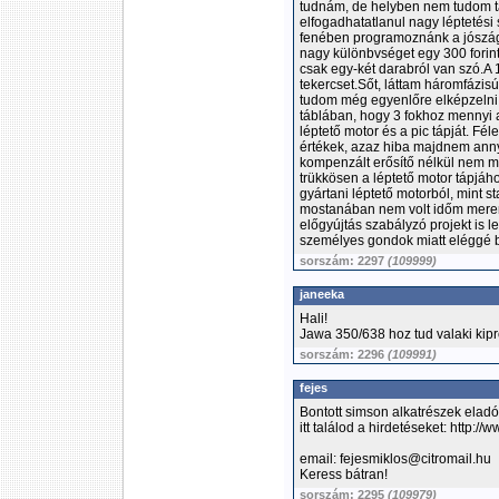
tudnám, de helyben nem tudom ta
elfogadhatatlanul nagy léptetés
fenében programoznánk a jószágo
nagy különbvséget egy 300 forint 
csak egy-két darabról van szó.A 
tekercset.Sőt, láttam háromfázis
tudom még egyenlőre elképzelni
táblában, hogy 3 fokhoz mennyi 
léptető motor és a pic tápját. F
értékek, azaz hiba majdnem annyi
kompenzált erősítő nélkül nem me
trükkösen a léptető motor tápjáh
gyártani léptető motorból, mint st
mostanában nem volt időm mereng
előgyújtás szabályzó projekt is l
személyes gondok miatt eléggé b
sorszám: 2297
(109999)
janeeka
Hali!
Jawa 350/638 hoz tud valaki kipró
sorszám: 2296
(109991)
fejes
Bontott simson alkatrészek elad
itt találod a hirdetéseket: http:
email: fejesmiklos@citromail.hu
Keress bátran!
sorszám: 2295
(109979)