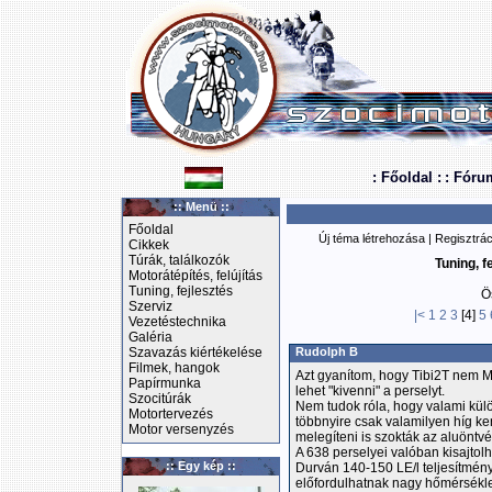
: Főoldal :
: Fóru
:: Menü ::
Főoldal
Új téma létrehozása
|
Regisztrác
Cikkek
Túrák, találkozók
Tuning, f
Motorátépítés, felújítás
Tuning, fejlesztés
Ö
Szerviz
|<
1
2
3
[4]
5
Vezetéstechnika
Galéria
Szavazás kiértékelése
Rudolph B
Filmek, hangok
Azt gyanítom, hogy Tibi2T nem M
Papírmunka
lehet "kivenni" a perselyt.
Szocitúrák
Nem tudok róla, hogy valami kül
Motortervezés
többnyire csak valamilyen híg ke
Motor versenyzés
melegíteni is szokták az aluöntv
A 638 perselyei valóban kisajtolh
:: Egy kép ::
Durván 140-150 LE/l teljesítmény
előfordulhatnak nagy hőmérsék