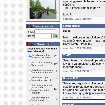
nyomai gyakran láthatóak a lesze
képén is.
Tibi2T, készül valami jó gép?
üdv.: R
sorszám: 2326
(119980)
csatho.daniel
:: Címlista belépés ::
Hello!
email:
pass:
Miért, mekkora tuningot akarsz?
Az alunál kötve hiszem, hogy na
Hány W/mK -t írnak rá?
:: Szavazás ::
sorszám: 2325
(119975)
Milyen hatással van rád a
benzináresés?
Imádkozom, hogy
Tibi2T
(61)
tavaszig kitartson
Szerintetek, ha hővezető pasztáv
Már a kád is csurig
javitana valamelyest a hűtésen?
(10)
benzinnel
megragadását?
Eladtam az összes
(2)
sorszám: 2324
(119971)
MOL részvényemet
Hosszabb nyári
Honvéd1990
(4)
túrákat szervezek
Sziasztok, rég voltam itt jó meg
Ez hülyeség, most
etz250 es re oldalsó túradoboza? 
is 5ezerért
(33)
ha valakinek van lécci irjon már 
tankoltam, mint
máskor
fizetek.Üdv tajti.gabi@freemail.h
sorszám: 2323
(119878)
Ez egy ilyen év,
(3)
folyton esik
Gyula-bá