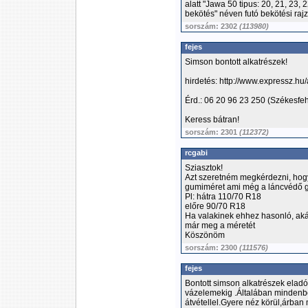
alatt "Jawa 50 tipus: 20, 21, 23,
bekötés" néven futó bekötési raj
sorszám: 2302
(113980)
fejes
Simson bontott alkatrészek!
hirdetés: http://www.expressz.h
Érd.: 06 20 96 23 250 (Székesfe
Keress bátran!
sorszám: 2301
(112372)
rcgabi
Sziasztok!
Azt szeretném megkérdezni, hog
gumiméret ami még a láncvédő g
Pl: hátra 110/70 R18
előre 90/70 R18
Ha valakinek ehhez hasonló, aká
már meg a méretét
Köszönöm
sorszám: 2300
(111576)
fejes
Bontott simson alkatrészek eladó
vázelemekig .Általában mindenb
átvétellel.Gyere néz körül,árba