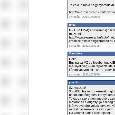
Ja és a leírás a nagy nyomatéku 
http://ww1.microchip.com/downl
sorszám: 2293
(109822)
fejes
MZ ETZ 125-t(rendszámos) cseré
részletek:
http://www.expressz.hu/auto/mo
email: fejesmiklos@citromail.hu 
sorszám: 2292
(109796)
Overdrive
Helló!
Egy pálya MZ építésébe fogok,(ET
már ilyet, vagy van tapasztalata, 
kérem vegyen fel msn-re, vagy í
sorszám: 2291
(109676)
janeeka
Szevasztok!
350/638 Jaaw-hoz keresek hajtóka
boltot lehetőleg pest környékén ak
Továbbá szeretném megkérdezni 
motoronak a dugattyúja esetleg 
igénybevételre voltak tervezve 
azzzal összerakni ha van ilyen!
Ha valamit tudtok akkor ijattok!