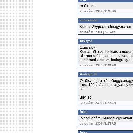
mofaker.hu
sorszám: 2312
(116550)
creationmz
Keress Skypeon, elmagyarázom. 
sorszám: 2311
(116549)
XPetyaX
Sziasztok!
Komarra(kocka blokkos,berúgós
akarom széthajtani,nem akarom h
kompromisszumos tuningra gond
sorszám: 2310
(116424)
Rudolph B
Ott ülsz a gép előtt: Goggle/mag
Lesz 101 találatod, magyar nyelv
stb.
üdv.: R
sorszám: 2309
(115591)
fejes
ja és tudnátok küldeni egy oldal
sorszám: 2308
(115371)
fejes