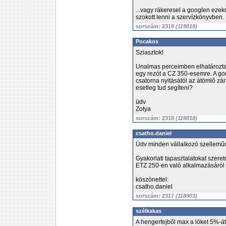
...vagy rákeresel a googlen ezek
szokott lenni a szervízkönyvben.
sorszám: 2319
(119019)
Pocakos
Sziasztok!
Unalmas perceimben elhatároztam
egy rezót a CZ 350-esemre. A g
csatorna nyitásától az átömlő zár
esetleg tud segíteni?
üdv
Zotya
sorszám: 2318
(119018)
csatho.daniel
Üdv minden vállalkozó szellemű
Gyakorlati tapasztalatokat szere
ETZ 250-en való alkalmazásáról
köszönettel:
csatho.daniel
sorszám: 2317
(118903)
szélkakas
A hengerfejből max a löket 5%-át 