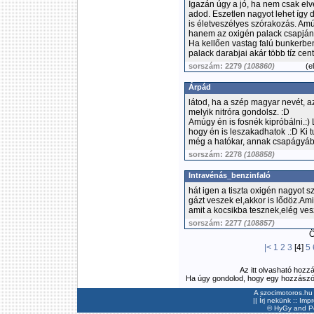
Igazán úgy a jó, ha nem csak elv
adod. Eszetlen nagyot lehet így d
is életveszélyes szórakozás. Amú
hanem az oxigén palack csapján
Ha kellően vastag falú bunkerben 
palack darabjai akár több tíz cen
sorszám: 2279
(108860)
(
e
Árpád
látod, ha a szép magyar nevét, az
melyik nitróra gondolsz. :D
Amúgy én is fosnék kipróbálni.:)
hogy én is leszakadhatok .:D Ki tu
még a hatókar, annak csapágyába
sorszám: 2278
(108858)
Intravénás_benzinfaló
hát igen a tiszta oxigén nagyot s
gázt veszek el,akkor is lődöz.Ami
amit a kocsikba tesznek,elég ves
sorszám: 2277
(108857)
Ös
|<
1
2
3
[4]
5
Az itt olvasható hozz
Ha úgy gondolod, hogy egy hozzászólás
A szocimotoros.hu 
||
Írj nekünk
::
Imp
©
HyGy
and Pee