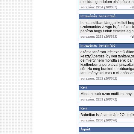
mocidra, gondolom első pöcre ind
sorszám: 2284
(108887)
(
e
Intravénás_benzinfaló
bent a suliban lánggal kellett h
szakmunkás vizsga is jól nézett 
papíron hogy tudok elméletileg 
sorszám: 2283
(108883)
(
e
Intravénás_benzinfaló
ezért a tanárom lefejezne:D áll
kesztyű,persze így kell tanítani,
de miért? nem mondta senki bár 
ki,ellenben a poroltóval játszott
sört.Ha meg bunkerbe robbantga
tanulmányozni,max a villanást a
sorszám: 2282
(108882)
Keri
Minden csak azon múlik mennyit 
sorszám: 2281
(108871)
Keri
Babettán is láttam már n2O-t mű
sorszám: 2280
(108870)
Árpád