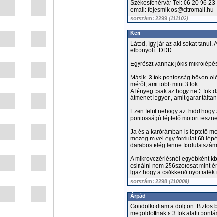
Székesfehérvár Tel: 06 20 96 23
email: fejesmiklos@citromail.hu
sorszám: 2299
(111102)
Keri
Látod, így jár az aki sokat tanul
elbonyolít :DDD
Egyrészt vannak jókis mikrolépés
Másik. 3 fok pontosság bőven elé
mérőt, ami több mint 3 fok.
A lényeg csak az hogy ne 3 fok
átmenet legyen, amit garantáltan t
Ezen felül nehogy azt hidd hogy 
pontosságú léptető motort teszne
Ja és a karórámban is léptető m
mozog mivel egy fordulat 60 lép
darabos elég lenne fordulatszám
A mikrovezérlésnél egyébként kb
csinálni nem 256szorosat mint én,
igaz hogy a csökkenő nyomaték 
sorszám: 2298
(110008)
Árpád
Gondolkodtam a dolgon. Biztos 
megoldottnak a 3 fok alatti bontást