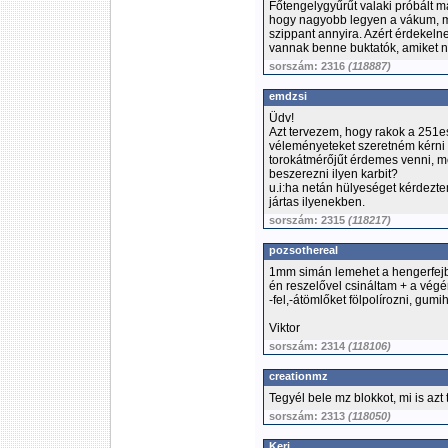
Főtengelygyűrűt valaki próbált 
hogy nagyobb legyen a vákum, me
szippant annyira. Azért érdekelne,
vannak benne buktatók, amiket 
sorszám: 2316
(118887)
emdzsi
Üdv!
Azt tervezem, hogy rakok a 251es
véleményeteket szeretném kérni
torokátmérőjűt érdemes venni, m
beszerezni ilyen karbit?
u.i:ha netán hülyeséget kérdez
jártas ilyenekben.
sorszám: 2315
(118217)
pozsothereal
1mm simán lemehet a hengerfejb
én reszelővel csináltam + a vég
-fel,-átömlőket fölpolírozni, gumi
Viktor
sorszám: 2314
(118106)
creationmz
Tegyél bele mz blokkot, mi is azt
sorszám: 2313
(118050)
Keri