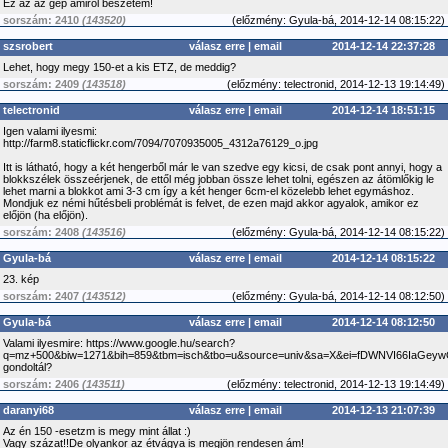
Ez az az gép amiről beszétem!
sorszám: 2410
(143520)
(
előzmény:
Gyula-bá, 2014-12-14 08:15:22)
szsrobert
válasz erre
|
email
2014-12-14 22:37:28
Lehet, hogy megy 150-et a kis ETZ, de meddig?
sorszám: 2409
(143518)
(
előzmény:
telectronid, 2014-12-13 19:14:49)
telectronid
válasz erre
|
email
2014-12-14 18:51:15
Igen valami ilyesmi:
http://farm8.staticflickr.com/7094/7070935005_4312a76129_o.jpg
Itt is látható, hogy a két hengerből már le van szedve egy kicsi, de csak pont annyi, hogy a
blokkszélek összeérjenek, de ettől még jobban össze lehet tolni, egészen az átömlőkig le
lehet marni a blokkot ami 3-3 cm így a két henger 6cm-el közelebb lehet egymáshoz.
Mondjuk ez némi hűtésbeli problémát is felvet, de ezen majd akkor agyalok, amikor ez
előjön (ha előjön).
sorszám: 2408
(143516)
(
előzmény:
Gyula-bá, 2014-12-14 08:15:22)
Gyula-bá
válasz erre
|
email
2014-12-14 08:15:22
23. kép
sorszám: 2407
(143512)
(
előzmény:
Gyula-bá, 2014-12-14 08:12:50)
Gyula-bá
válasz erre
|
email
2014-12-14 08:12:50
Valami ilyesmire: https://www.google.hu/search?
q=mz+500&biw=1271&bih=859&tbm=isch&tbo=u&source=univ&sa=X&ei=fDWNVI66IaG
gondoltál?
sorszám: 2406
(143511)
(
előzmény:
telectronid, 2014-12-13 19:14:49)
daranyi68
válasz erre
|
email
2014-12-13 21:07:39
Az én 150 -esetzm is megy mint állat :)
Vagy százat!!De olyankor az étvágya is megjön rendesen ám!