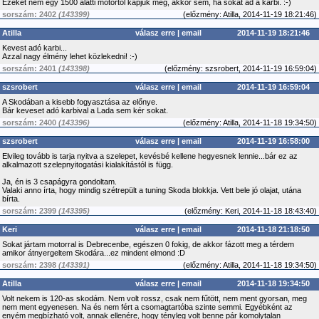
Ezeket nem egy 1500 alatti motortól kapjuk meg, akkor sem, ha sokat ad a karbi. :-)
sorszám: 2402
(143399)
(
előzmény:
Atilla, 2014-11-19 18:21:46)
Atilla
válasz erre
|
email
2014-11-19 18:21:46
Kevest adó karbi...
Azzal nagy élmény lehet közlekedni! :-)
sorszám: 2401
(143398)
(
előzmény:
szsrobert, 2014-11-19 16:59:04)
szsrobert
válasz erre
|
email
2014-11-19 16:59:04
A Skodában a kisebb fogyasztása az előnye.
Bár keveset adó karbival a Lada sem kér sokat.
sorszám: 2400
(143396)
(
előzmény:
Atilla, 2014-11-18 19:34:50)
szsrobert
válasz erre
|
email
2014-11-19 16:58:00
Elvileg tovább is tarja nyitva a szelepet, kevésbé kellene hegyesnek lennie...bár ez az
alkalmazott szelepnyitogatási kialakítástól is függ.
Ja, én is 3 csapágyra gondoltam.
Valaki anno írta, hogy mindig szétrepült a tuning Skoda blokkja. Vett bele jó olajat, utána
bírta.
sorszám: 2399
(143395)
(
előzmény:
Keri, 2014-11-18 18:43:40)
Keri
válasz erre
|
email
2014-11-18 21:18:50
Sokat jártam motorral is Debrecenbe, egészen 0 fokig, de akkor fázott meg a térdem
amikor átnyergeltem Skodára...ez mindent elmond :D
sorszám: 2398
(143391)
(
előzmény:
Atilla, 2014-11-18 19:34:50)
Atilla
válasz erre
|
email
2014-11-18 19:34:50
Volt nekem is 120-as skodám. Nem volt rossz, csak nem fűtött, nem ment gyorsan, meg
nem ment egyenesen. Na és nem fért a csomagtartóba szinte semmi. Egyébként az
enyém megbízható volt, annak ellenére, hogy tényleg volt benne pár komolytalan