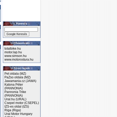
:: Keresés ::
:: Olvasnivaló ::
totalbike.hu
motor.lap.hu
www.simson.hu
www.motorostura.hu
:: Szoci lapok ::
Pet oldala (MZ)
PaZso oldala (MZ)
Jawamania.cz (JAWA)
Katona Péter
(PANNONIA)
Pannonia Trike
(PANNONIA)
Ural.hu (URAL)
Csepel motor (CSEPEL)
IZS-es oldal (IZS)
Riga (Riga)
Ural Motor Hungary