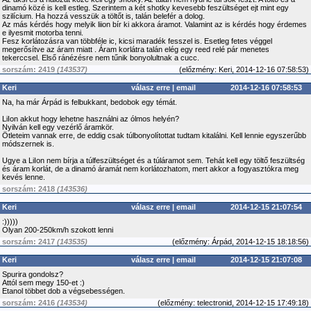
dinamó közé is kell estleg. Szerintem a két shotky kevesebb feszültséget ejt mint egy
szilícium. Ha hozzá vesszük a töltőt is, talán belefér a dolog.
Az más kérdés hogy melyik liion bír ki akkora áramot. Valamint az is kérdés hogy érdemes
e ilyesmit motorba tenni.
Fesz korlátozásra van többféle ic, kicsi maradék fesszel is. Esetleg fetes véggel
megerősítve az áram miatt . Áram korlátra talán elég egy reed relé pár menetes
tekerccsel. Első ránézésre nem tűnik bonyolultnak a cucc.
sorszám: 2419
(143537)
(
előzmény:
Keri, 2014-12-16 07:58:53)
Keri
válasz erre
|
email
2014-12-16 07:58:53
Na, ha már Árpád is felbukkant, bedobok egy témát.
LiIon akkut hogy lehetne használni az ólmos helyén?
Nyilván kell egy vezérlő áramkör.
Ötleteim vannak erre, de eddig csak túlbonyolítottat tudtam kitalálni. Kell lennie egyszerűbb
módszernek is.
Ugye a LiIon nem bírja a túlfeszültséget és a túláramot sem. Tehát kell egy töltő feszültség
és áram korlát, de a dinamó áramát nem korlátozhatom, mert akkor a fogyasztókra meg
kevés lenne.
sorszám: 2418
(143536)
Keri
válasz erre
|
email
2014-12-15 21:07:54
:)))))
Olyan 200-250km/h szokott lenni
sorszám: 2417
(143535)
(
előzmény:
Árpád, 2014-12-15 18:18:56)
Keri
válasz erre
|
email
2014-12-15 21:07:08
Spurira gondolsz?
Attól sem megy 150-et :)
Etanol többet dob a végsebességen.
sorszám: 2416
(143534)
(
előzmény:
telectronid, 2014-12-15 17:49:18)