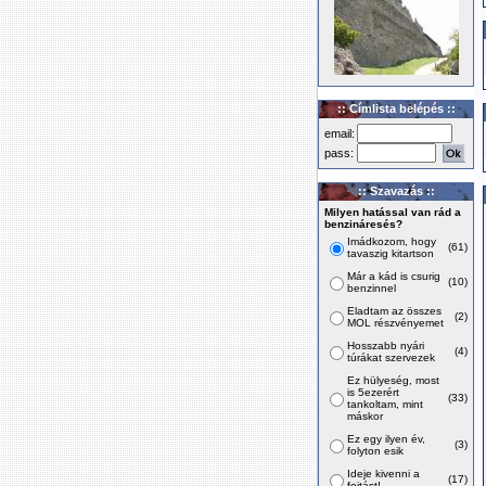
:: Címlista belépés ::
email:
pass:
:: Szavazás ::
Milyen hatással van rád a
benzináresés?
Imádkozom, hogy
(61)
tavaszig kitartson
Már a kád is csurig
(10)
benzinnel
Eladtam az összes
(2)
MOL részvényemet
Hosszabb nyári
(4)
túrákat szervezek
Ez hülyeség, most
is 5ezerért
(33)
tankoltam, mint
máskor
Ez egy ilyen év,
(3)
folyton esik
Ideje kivenni a
(17)
fojtást!