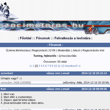
: Főoldal :
: Fórumok :
: Feliratkozás a levlistára :
- Fórumok -
Új téma létrehozása
|
Regisztráció
|
GYIK
|
Moderálás
|
Jelszó
|
Regisztrációs kód
Tuning, fejlesztés -
új hozzászólás
Összesen: 50 oldal
|<
1
[2]
3
4
5
6
7
8
9
10
11
12
következő
>|
szsrobert
válasz erre
|
email
2014-12-18 20:15:14
Úrhajós vagy? :-)
sorszám: 2426
(143560)
(
előzmény:
Atilla, 2014-12-16 20:18:56)
Keri
válasz erre
|
email
2014-12-18 08:09:06
1. Mert van.
2. Mert elfér a zsebemben.
3. 20perc alatt fel lehet tölteni.
4. jóval tartósabb mint az ólom akku.