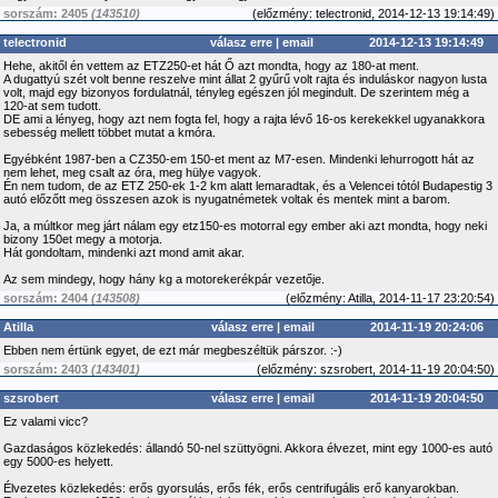
sorszám: 2405
(143510)
(
előzmény:
telectronid, 2014-12-13 19:14:49)
telectronid
válasz erre
|
email
2014-12-13 19:14:49
Hehe, akitől én vettem az ETZ250-et hát Ő azt mondta, hogy az 180-at ment.
A dugattyú szét volt benne reszelve mint állat 2 gyűrű volt rajta és induláskor nagyon lusta
volt, majd egy bizonyos fordulatnál, tényleg egészen jól megindult. De szerintem még a
120-at sem tudott.
DE ami a lényeg, hogy azt nem fogta fel, hogy a rajta lévő 16-os kerekekkel ugyanakkora
sebesség mellett többet mutat a kmóra.
Egyébként 1987-ben a CZ350-em 150-et ment az M7-esen. Mindenki lehurrogott hát az
nem lehet, meg csalt az óra, meg hülye vagyok.
Én nem tudom, de az ETZ 250-ek 1-2 km alatt lemaradtak, és a Velencei tótól Budapestig 3
autó előzőtt meg összesen azok is nyugatnémetek voltak és mentek mint a barom.
Ja, a múltkor meg járt nálam egy etz150-es motorral egy ember aki azt mondta, hogy neki
bizony 150et megy a motorja.
Hát gondoltam, mindenki azt mond amit akar.
Az sem mindegy, hogy hány kg a motorekerékpár vezetője.
sorszám: 2404
(143508)
(
előzmény:
Atilla, 2014-11-17 23:20:54)
Atilla
válasz erre
|
email
2014-11-19 20:24:06
Ebben nem értünk egyet, de ezt már megbeszéltük párszor. :-)
sorszám: 2403
(143401)
(
előzmény:
szsrobert, 2014-11-19 20:04:50)
szsrobert
válasz erre
|
email
2014-11-19 20:04:50
Ez valami vicc?
Gazdaságos közlekedés: állandó 50-nel szüttyögni. Akkora élvezet, mint egy 1000-es autó
egy 5000-es helyett.
Élvezetes közlekedés: erős gyorsulás, erős fék, erős centrifugális erő kanyarokban.