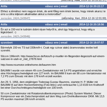
sorszám: 2425
(143554)
(
előzmény:
Atilla, 2014-12-16 20:22:17)
Atilla
válasz erre
|
email
2014-12-16 20:22:17
Ehhez a témához nem nagyon értek, de amit főleg nem értek benne, hogy minek akarsz te
erre a célra teljesen alkalmatlan akkut a motorodba?
sorszám: 2424
(143547)
(
előzmény:
Keri, 2014-12-16 12:01:00)
Atilla
válasz erre
|
email
2014-12-16 20:18:56
Én azt a 150-est le tudnám dobni olyan helyről is, ahol úgy felgyorsul, hogy elég a
légkörben! :-)
sorszám: 2423
(143546)
szsrobert
válasz erre
|
email
2014-12-16 18:07:57
Bármelyik 150-es TS tud 150km/h-t. Csak egy szivar alakú áramvonalas testbe kell
szerelni.
50ccm 196km/h: http://www.focus.de/fotos/h-p-mueller-im-fliegenden-liegestuhl-auf-einem-
salzsee-in-utah-er_mid_27878.html
http://www.nsumotor.onlinehome.de/baumm.htm
BAUMM I wurde von einem 49 ccm-Zweitaktmotor mit 3,4 PS angetrieben und erreichte
eine Höchstgeschwindigkeit von 127 km/h. Im BAUMM II kam ein 98 ccm-Viertaktmotor mit
7,2 PS zum Einsatz mit dem 178 km/h erzielt wurden.
Am 29. 5. 1956, dem einjährigen Todestag Gustav Baumms, startete H. P. Müller mit
BAUMM III auf dem Hockenheimring (Foto links) und verbrauchte 1,13 l/100 km Kraftstoff
bei einer Durchschnittsgeschwindigkeit von 100 km/h.
50 ccm Zweitaktmotor mit Rotationskolbenkompressor (Photo) System Wankel. Dieser
Kompressor war ein Zwischenprodukt auf dem Weg zum Drehkolbenmotor DKM. Mit 13,5
PS wurden maximal 196 km/h erreicht.