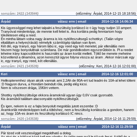
sorszám: 2422
(143544)
(
előzmény:
Árpád, 2014-12-15 18:18:56)
Árpád
válasz erre
|
email
2014-12-16 14:06:34
Kis ügyességgel meg lehet talpalni a feszültség korlátozó ic-t úgy hogy tudjon 10 ampert.
Tranyóval mindenképp, de mennie kell fettel is. Ára korlátra pedig fenntartom hogy
tökéletesen elég a reed.
Én mintha láttam volna nagy áramra is kis nyitófeszultsegû schottkyt. (Talán végre
eltaláltam a helyesírását) némelyik számítógép tápban van ilyen.
Két dió, egy tranyó, egy három lábú ic, egy reed egy két menetel, pár ellenállás nem
hiszem hogy bonyolultnak számítana. De már gondolkodom egyszerûbbön is. Pl a reedet
lehetne irány kapcsolóként is használni az áram korlát mellett. Töltő be menete mehetne
közvetlenül a dinamóra, azon keresztül úgyse folyna vissza az áram . Akkor márcsak egy
ic, egy tranyó, egy reed, két ellenállás.
sorszám: 2421
(143539)
(
előzmény:
Keri, 2014-12-16 12:01:00)
Keri
válasz erre
|
email
2014-12-16 12:01:00
Helikopteremhez olyan aksik vannak ami 2,2Ah de 80A-ert tud leadni és 10A-al lehet tölteni
:D Nagyon durva, a Hondám beindult róla, pedig elég kicsi.
Nem is vészesen drága, 15€ért vettem.
Shottky nyitófeszültsége ekkora áramoknál ugyan úgy 0,6V csak gyorsabb.
Kis áramúból találtam alacsonyabb nyitófeszültségűt.
És igen, nekem is ez a fajta bonyolult megoldás jutott eszembe :D
Áramkorlát mindenképpen kell a töltéshez, nem a feszültség korlátozás a gondom, hanem
az, hogy 10A-es áram és feszültség korlátozó IC nincs.
sorszám: 2420
(143538)
(
előzmény:
Árpád, 2014-12-16 11:29:59)
Árpád
válasz erre
|
email
2014-12-16 11:29:59
Pár tized volt veszteséggel megoldható a dolog.
Az aksi és a hálózat közé kell egy shotky. Az talán nem nyúl le túl sok feszt. A töltő és a