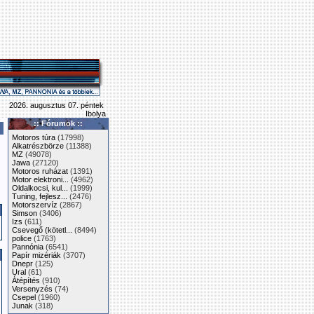
2026. augusztus 07. péntek
Ibolya
:: Fórumok ::
Motoros túra
(17998)
Alkatrészbörze
(11388)
MZ
(49078)
Jawa
(27120)
Motoros ruházat
(1391)
Motor elektroni...
(4962)
Oldalkocsi, kul...
(1999)
Tuning, fejlesz...
(2476)
Motorszervíz
(2867)
Simson
(3406)
Izs
(611)
Csevegő (kötetl...
(8494)
police
(1763)
Pannónia
(6541)
Papír mizériák
(3707)
Dnepr
(125)
Ural
(61)
Átépítés
(910)
Versenyzés
(74)
Csepel
(1960)
Junak
(318)