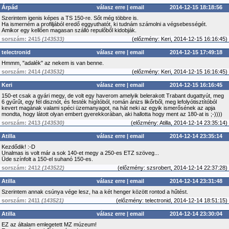
Árpád
válasz erre
|
email
2014-12-15 18:18:56
Szerintem igenis képes a TS 150-re. Sőt még többre is.
Ha ismerném a profiljából eredő eggyuthatót, ki tudnám számolni a végsebességét.
Amikor egy kellően magasan szálló repulőből kidobják.
sorszám: 2415
(143533)
(
előzmény:
Keri, 2014-12-15 16:16:45)
telectronid
válasz erre
|
email
2014-12-15 17:49:18
Hmmm, "adalék" az nekem is van benne.
sorszám: 2414
(143532)
(
előzmény:
Keri, 2014-12-15 16:16:45)
Keri
válasz erre
|
email
2014-12-15 16:16:45
150-et csak a gyári megy, de volt egy haverom amelyik belerakott Trabant dugattyút, meg
6 gyűrűt, egy fél disznót, és festék hígítóból, román ánizs likőrből, meg lefolyótisztítóból
kevert magának valami spéci üzemanyagot, na hát neki az egyik ismerősének az apja
mondta, hogy látott olyan embert gyerekkorában, aki hallotta hogy ment az 180-at is ;-))))
sorszám: 2413
(143530)
(
előzmény:
Atilla, 2014-12-14 23:35:14)
Atilla
válasz erre
|
email
2014-12-14 23:35:14
Kezdődik! :-D
Unalmas is volt már a sok 140-et megy a 250-es ETZ szöveg...
Üde színfolt a 150-el suhanó 150-es.
sorszám: 2412
(143522)
(
előzmény:
szsrobert, 2014-12-14 22:37:28)
Atilla
válasz erre
|
email
2014-12-14 23:31:48
Szerintem annak csúnya vége lesz, ha a két henger között rontod a hűtést.
sorszám: 2411
(143521)
(
előzmény:
telectronid, 2014-12-14 18:51:15)
Atilla
válasz erre
|
email
2014-12-14 23:30:04
EZ az általam emlegetett MZ múzeum!