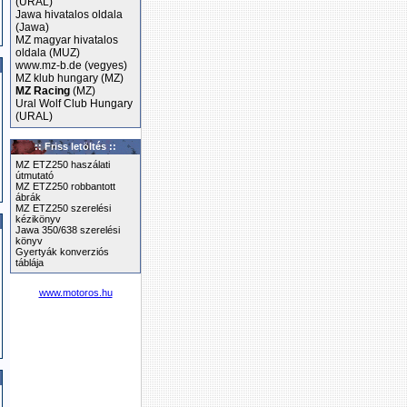
(URAL)
Jawa hivatalos oldala
(Jawa)
MZ magyar hivatalos
oldala (MUZ)
www.mz-b.de (vegyes)
MZ klub hungary (MZ)
MZ Racing
(MZ)
Ural Wolf Club Hungary
(URAL)
:: Friss letöltés ::
MZ ETZ250 haszálati
útmutató
MZ ETZ250 robbantott
ábrák
MZ ETZ250 szerelési
kézikönyv
Jawa 350/638 szerelési
könyv
Gyertyák konverziós
táblája
www.motoros.hu