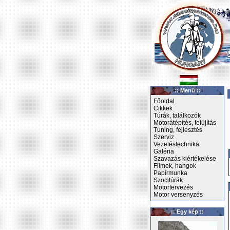
:: Menü ::
Főoldal
Cikkek
Túrák, találkozók
Motorátépítés, felújítás
Tuning, fejlesztés
Szerviz
Vezetéstechnika
Galéria
Szavazás kiértékelése
Filmek, hangok
Papírmunka
Szocitúrák
Motortervezés
Motor versenyzés
:: Egy kép ::