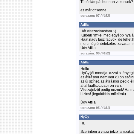
Töltéslámpát honnan vezessek?
ez már off lenne.
sorszám: 97
(4453)
Atilla
Hát visszaolvastam :-(
Különb "m"-el meg egyébb nyal
Háát nagy fasz fagyok, de lehet
mert még önértékelési zavaraim 
Üdv Attila
sorszám: 96
(4452)
Atilla
Hello
HyGy jól mondja, azzal a lényeg
az átíráskor nem kell külön szóln
az új színét, az átíráskor pedig é
által kiállított papíron van.
Visszajelzőt pedig néznek! Ha más
biztos! (legalábbis mifelénk)
Üdv Attila
sorszám: 95
(4451)
HyGy
Hi.
Szerintem a visza jelzo lampakat