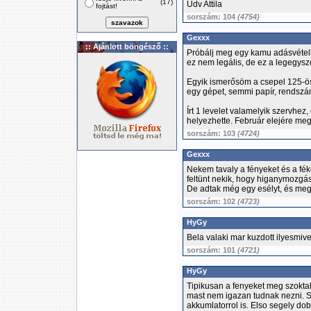
(17)
Üdv Attila
fojtást!
sorszám: 104
(4754)
Gexxx
:: Ajánlott böngésző ::
Próbálj meg egy kamu adásvételit
ez nem legális, de ez a legegysz
Egyik ismerősöm a csepel 125-ös
egy gépet, semmi papír, rendszám
Írt 1 levelet valamelyik szervhez
helyezhette. Február elejére me
sorszám: 103
(4724)
Gexxx
Nekem tavaly a fényeket és a féke
feltünt nekik, hogy higanymozgás
De adtak még egy esélyt, és meg
sorszám: 102
(4723)
HyGy
Bela valaki mar kuzdott ilyesmiv
sorszám: 101
(4721)
HyGy
Tipikusan a fenyeket meg szoktak
mast nem igazan tudnak nezni. 
akkumlatorrol is. Elso segely dob