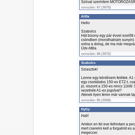
Szóval szerintem MOTOROZÁSRA
sorszám: 87
(3575)
Atilla
Hello
Szabolcs
Hát bizony egy pár évvel ezelőtt 
csöndben (mondhatnám sunyin) kics
volna a dolog, de ma már megvág
Üdv Attila
sorszám: 86
(3572)
Szabolcs
Sziasztok!
Lenne egy kérdésem felétek. A1-
egy csodálatos 150-es ETZ-t, csa
jó, viszont a 150-es nincs 11kW.
vezetnék A1-es jogsíval?
Akinek ilyen téren már vannak tap
sorszám: 85
(3558)
HyGy
Hali!
Amikor en fel eve felhivtam a pe
mert cserelni kell a forgalmit es 
megeccer.