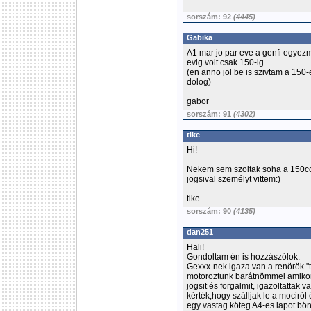
sorszám: 92
(4445)
Gabika
A1 mar jo par eve a genfi egyez
evig volt csak 150-ig.
(en anno jol be is szivtam a 150-
dolog)
gabor
sorszám: 91
(4302)
tike
Hi!
Nekem sem szoltak soha a 150ccm
jogsival személyt vittem:)
tike.
sorszám: 90
(4135)
dan251
Hali!
Gondoltam én is hozzászólok.
Gexxx-nek igaza van a renörök "t
motoroztunk barátnömmel amikoris
jogsit és forgalmit, igazoltattak
kérték,hogy szálljak le a mociró
egy vastag köteg A4-es lapot bön