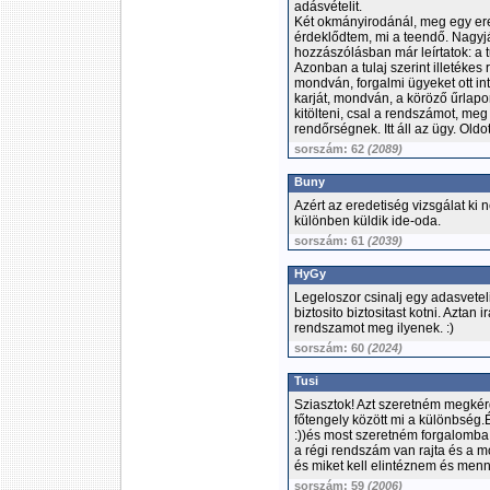
adásvételit.
Két okmányirodánál, meg egy er
érdeklődtem, mi a teendő. Nagyjáb
hozzászólásban már leírtatok: a tu
Azonban a tulaj szerint illetéke
mondván, forgalmi ügyeket ott in
karját, mondván, a köröző űrlapo
kitölteni, csal a rendszámot, meg 
rendőrségnek. Itt áll az ügy. Old
sorszám: 62
(2089)
Buny
Azért az eredetiség vizsgálat ki
különben küldik ide-oda.
sorszám: 61
(2039)
HyGy
Legeloszor csinalj egy adasveteli
biztosito biztositast kotni. Aztan
rendszamot meg ilyenek. :)
sorszám: 60
(2024)
Tusi
Sziasztok! Azt szeretném megkérd
főtengely között mi a különbség
:))és most szeretném forgalomba 
a régi rendszám van rajta és a 
és miket kell elintéznem és menny
sorszám: 59
(2006)