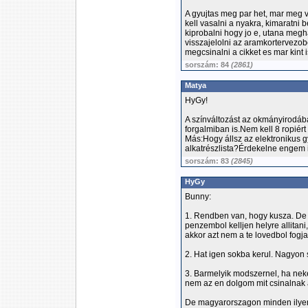
A gyujtas meg par het, mar meg v
kell vasalni a nyakra, kimaratni b
kiprobalni hogy jo e, utana megha
visszajelolni az aramkortervezo
megcsinalni a cikket es mar kint is
sorszám: 84
(2861)
Matya
HyGy!
A színváltozást az okmányirodában
forgalmiban is.Nem kell 8 ropiért
Más:Hogy állsz az elektronikus g
alkatrészlista?Érdekelne engem i
sorszám: 83
(2845)
HyGy
Bunny:
1. Rendben van, hogy kusza. De 
penzembol kelljen helyre allitan
akkor azt nem a te lovedbol fogjak 
2. Hat igen sokba kerul. Nagyon
3. Barmelyik modszernel, ha neked
nem az en dolgom mit csinalnak 
De magyarorszagon minden ilyen