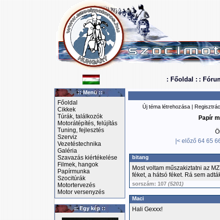
: Főoldal :
: Fóru
:: Menü ::
Főoldal
Új téma létrehozása
|
Regisztrác
Cikkek
Túrák, találkozók
Papír m
Motorátépítés, felújítás
Tuning, fejlesztés
Ö
Szerviz
|<
előző
64
65
6
Vezetéstechnika
Galéria
Szavazás kiértékelése
bitang
Filmek, hangok
Most voltam műszakiztatni az MZ-
Papírmunka
féket, a hátsó féket. Rá sem adták
Szocitúrák
sorszám: 107
(5201)
Motortervezés
Motor versenyzés
Maci
:: Egy kép ::
Hali Gexxx!