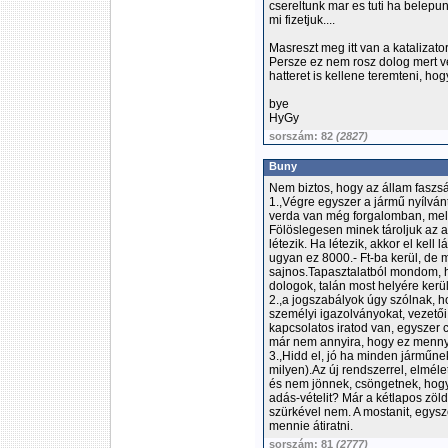
csereltunk mar es tuti ha belepun
mi fizetjuk....
Masreszt meg itt van a katalizator 
Persze ez nem rosz dolog mert 
hatteret is kellene teremteni, hogy
bye
HyGy
sorszám: 82
(2827)
Buny
Nem biztos, hogy az állam fasz
1.,Végre egyszer a jármű nyílvánt
verda van még forgalomban, melyik
Fölöslegesen minek tároljuk az a
létezik. Ha létezik, akkor el kell
ugyan ez 8000.- Ft-ba kerül, de
sajnos.Tapasztalatból mondom, 
dologok, talán most helyére ker
2.,a jogszabályok úgy szólnak, ho
személyi igazolványokat, vezetői
kapcsolatos iratod van, egyszer 
már nem annyira, hogy ez mennyi
3.,Hidd el, jó ha minden járműne
milyen).Az új rendszerrel, elmél
és nem jönnek, csöngetnek, hogy 
adás-vételit? Már a kétlapos zöld f
szürkével nem. A mostanit, egysz
mennie átiratni.
sorszám: 81
(2777)