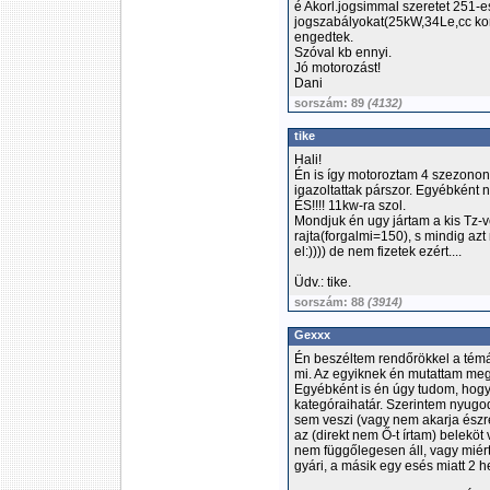
é Akorl.jogsimmal szeretet 251-
jogszabályokat(25kW,34Le,cc korl
engedtek.
Szóval kb ennyi.
Jó motorozást!
Dani
sorszám: 89
(4132)
tike
Hali!
Én is így motoroztam 4 szezonon 
igazoltattak párszor. Egyébként
ÉS!!!! 11kw-ra szol.
Mondjuk én ugy jártam a kis Tz-v
rajta(forgalmi=150), s mindig azt
el:)))) de nem fizetek ezért....
Üdv.: tike.
sorszám: 88
(3914)
Gexxx
Én beszéltem rendőrökkel a témá
mi. Az egyiknek én mutattam meg,
Egyébként is én úgy tudom, hogy az
kategóraihatár. Szerintem nyugo
sem veszi (vagy nem akarja észre
az (direkt nem Ő-t írtam) beleköt
nem függőlegesen áll, vagy miér
gyári, a másik egy esés miatt 2 h