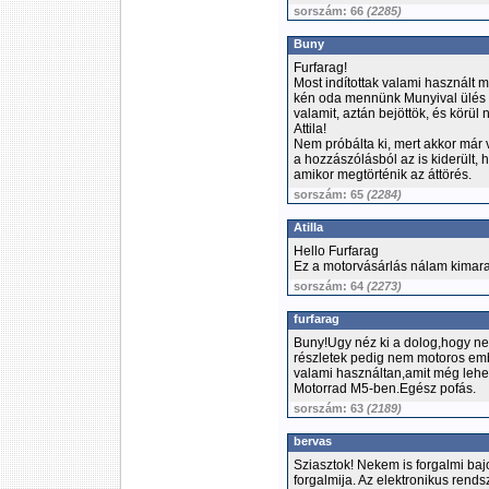
sorszám: 66
(2285)
Buny
Furfarag!
Most indítottak valami használt
kén oda mennünk Munyival ülés 
valamit, aztán bejöttök, és körül
Attila!
Nem próbálta ki, mert akkor már 
a hozzászólásból az is kiderült,
amikor megtörténik az áttörés.
sorszám: 65
(2284)
Atilla
Hello Furfarag
Ez a motorvásárlás nálam kimarad
sorszám: 64
(2273)
furfarag
Buny!Ugy néz ki a dolog,hogy ne
részletek pedig nem motoros emb
valami használtan,amit még lehet
Motorrad M5-ben.Egész pofás.
sorszám: 63
(2189)
bervas
Sziasztok! Nekem is forgalmi baj
forgalmija. Az elektronikus rends