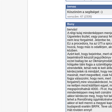
bervas
Köszönöm a segítséget :-)
sorszám: 67
(2335)
Buny
bervás!
A rélgi tulaj mindenképpen men
Ügyeletes tisztet, vagy panasz f
nem lesz forgalmid. Jelentse be, 
Ez a procedúra, ha az ÜTI a spicc
hozzá, hogy más is odaférjen, ak
közben.
Azért kell, hogy bejelntse, mert 
bejelntésről készült jegyzőköny
ezzel ballag be az Okmányirodába
hölgyike látni fogja a számítógé
elrendelték, tehát neki ki kell állít
kérdezzetek rá mindjárt, hogy ne
masinát, mert megvetted, csak hát
fogja válaszolni, hogy nem, mert 
forgalmi!),mire visszakérdezel, 
ne kelljen most kiállítani egyet,
megspórolhatnál 4000.- Ft-ot. Ha
mindenképpen meg kell csinálni 
akkor kérdezze meg, hogy hol tal
tehet a Rendőrség ügyintézéséve
akkor el kell menni a megyei kapi
budapesti esetén BRFK. Teve utc
Hát röviden ennyi!