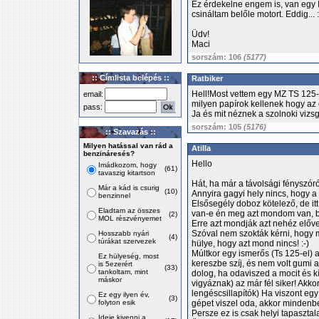
Ez érdekelne engem is, van egy I
csináltam belőle motort. Eddig... :
Üdv!
Maci
sorszám: 106
(5177)
:: Címlista belépés ::
Ratbiker
Hell!Most vettem egy MZ TS 125-
email:
milyen papírok kellenek hogy az
pass:
Ja és mit néznek a szolnoki vizs
sorszám: 105
(5176)
:: Szavazás ::
Milyen hatással van rád a
Atilla
benzináresés?
Hello
Imádkozom, hogy
(61)
tavaszig kitartson
Hát, ha már a távolsági fényszór
Már a kád is csurig
(10)
Annyira gagyi hely nincs, hogy 
benzinnel
Elsősegély doboz kötelező, de it
Eladtam az összes
van-e én meg azt mondom van, be
(2)
MOL részvényemet
Erre azt mondják azt nehéz előven
Szóval nem szokták kérni, hogy
Hosszabb nyári
(4)
túrákat szervezek
hülye, hogy azt mond nincs! :-)
Múltkor egy ismerős (Ts 125-el) 
Ez hülyeség, most
kereszbe szíj, és nem volt gumi 
is 5ezerért
(33)
tankoltam, mint
dolog, ha odaviszed a mocit és kí
máskor
vigyáznak) az már fél siker! Akk
lengéscsillapítók) Ha viszont eg
Ez egy ilyen év,
(3)
folyton esik
gépet viszel oda, akkor mindenb
Persze ez is csak helyi tapasztal
Ideje kivenni a