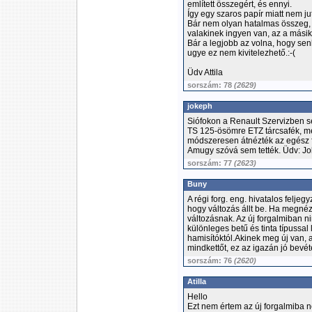
említett összegért, és ennyi.
Így egy szaros papír miatt nem 
Bár nem olyan hatalmas összeg, 
valakinek ingyen van, az a másik
Bár a legjobb az volna, hogy senk
ugye ez nem kivitelezhető.:-(
Üdv Attila
sorszám: 78
(2629)
jokeph
Siófokon a Renault Szervizben s
TS 125-ösömre ETZ tárcsafék, m
módszeresen átnézték az egész fé
Amugy szóvá sem tették. Üdv: J
sorszám: 77
(2623)
Buny
A régi forg. eng. hivatalos feljegy
hogy változás állt be. Ha megnéz
változásnak. Az új forgalmiban ni
különleges betű és tinta típussal 
hamisítóktól.Akinek meg új van, 
mindkettőt, ez az igazán jó bevéte
sorszám: 76
(2620)
Atilla
Hello
Ezt nem értem az új forgalmiba n