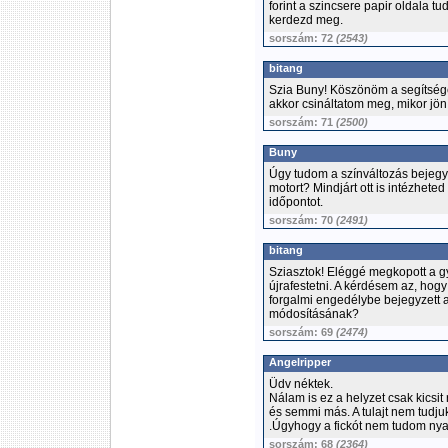
forint a szincsere papir oldala t
kerdezd meg.
sorszám: 72
(2543)
bitang
Szia Buny! Köszönöm a segítség
akkor csináltatom meg, mikor jön 
sorszám: 71
(2500)
Buny
Úgy tudom a színváltozás bejegy
motort? Mindjárt ott is intézhete
időpontot.
sorszám: 70
(2491)
bitang
Sziasztok! Eléggé megkopott a g
újrafestetni. A kérdésem az, hog
forgalmi engedélybe bejegyzett a
módosításának?
sorszám: 69
(2474)
Angelripper
Üdv néktek.
Nálam is ez a helyzet csak kicsi
és semmi más. A tulajt nem tudjuk
.Úgyhogy a fickót nem tudom ny
sorszám: 68
(2364)