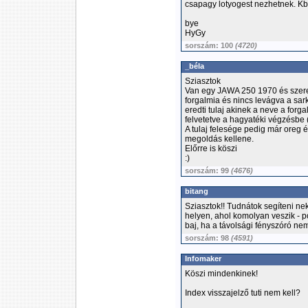
csapagy lotyogest nezhetnek. Kb 
bye
HyGy
sorszám: 100
(4720)
_béla
Sziasztok
Van egy JAWA 250 1970 és szere
forgalmia és nincs levágva a sark
eredti tulaj akinek a neve a for
felvetetve a hagyatéki végzésbe
A tulaj felesége pedig már oreg é
megoldás kellene.
Előrre is köszi
:)
sorszám: 99
(4676)
bitang
Sziasztok!! Tudnátok segíteni n
helyen, ahol komolyan veszik - p
baj, ha a távolsági fényszóró nem
sorszám: 98
(4591)
Infomaker
Köszi mindenkinek!
Index visszajelző tuti nem kell?