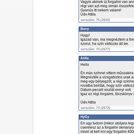
Vagyis akinek új forgalmi van an
régi van azt meg simán összefirk
Gyanús itt nekem valami!
Üdv Attila
sorszám: 75
(2610)
Buny
Hygy!
Igazad van, ma megnéztem a forg
szorul, ha szín változás áll be.
sorszám: 74
(2577)
Atilla
Hello
Én más színnel vittem műszakira 
Megnézték a vizsgabiztos urak az
meg egy bélyegzőt, a régi színhe
rovatba beírták, hogy szín változ
Dátum-pecsét viszlát ennyi volt.
Igaz ez régi forgalmi, törzskönyv
Üdv Attila
sorszám: 73
(2572)
HyGy
En ugy tudom (mikor utoljara le
cserelesz az a forgalmi okmanyokg
mivel at kell irni egy forgalmi 40