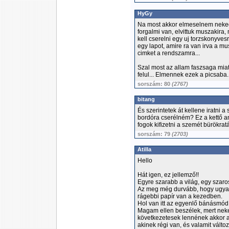
HyGy
Na most akkor elmeselnem neked,
forgalmi van, elvittuk muszakira,
kell cserelni egy uj torzskonyves
egy lapot, amire ra van irva a mu
cimket a rendszamra...
Szal most az allam faszsaga miat
felul... Elmennek ezek a picsaba..
sorszám: 80
(2767)
bitang
És szerintetek át kellene iratni a 
bordóra cserélném? Ez a kettő a
fogok kifizetni a szemét bürökrat
sorszám: 79
(2703)
Atilla
Hello
Hát igen, ez jellemző!!
Egyre szarabb a világ, egy szaro
Az meg még durvább, hogy ugyana
rágebbi papír van a kezedben.
Hol van itt az egyenlő bánásmód!
Magam ellen beszélek, mert neke
következetesek lennének akkor a
akinek régi van, és valamit változ