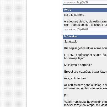
sorszám: 94
(4449)
HyGy
Na a jo sorrend:
eredetiseg vizsga, biztositas, (a
szint irjanak be mert at akarod fuj
sorszám: 93
(4448)
Infomaker
Sziasztok!
Kis segíséget kérek az átírás so
ETZ250, papír szerint szürke, és a
Műszakija lejárt.
Mi legyen a sorrend?
Eredetiség vizsgálat, biztosítás,
ez így OK lenne?
az átfújás nem gond állítólag, a
műszaki van előbb, mint az átírás
ja!
Valaki nem tudja, hogy nézik e m
indexvisszajelző lámpa, refi vis