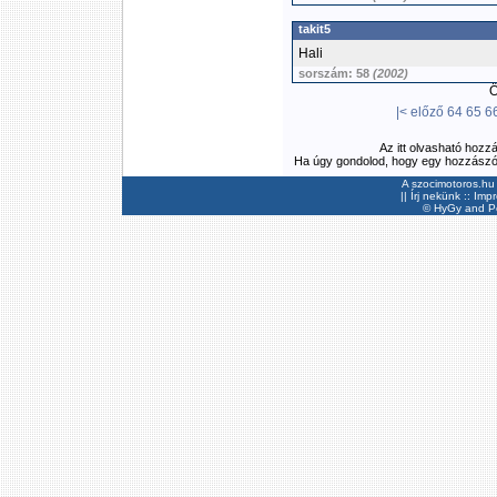
takit5
Hali
sorszám: 58
(2002)
Ös
|<
előző
64
65
6
Az itt olvasható hozz
Ha úgy gondolod, hogy egy hozzászólás
A szocimotoros.hu 
||
Írj nekünk
::
Imp
©
HyGy
and Pee